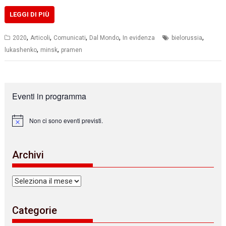
LEGGI DI PIÙ
,
,
,
,
,
2020
Articoli
Comunicati
Dal Mondo
In evidenza
bielorussia
,
,
lukashenko
minsk
pramen
Eventi in programma
Non ci sono eventi previsti.
N
o
t
i
Archivi
c
e
Archivi
Categorie