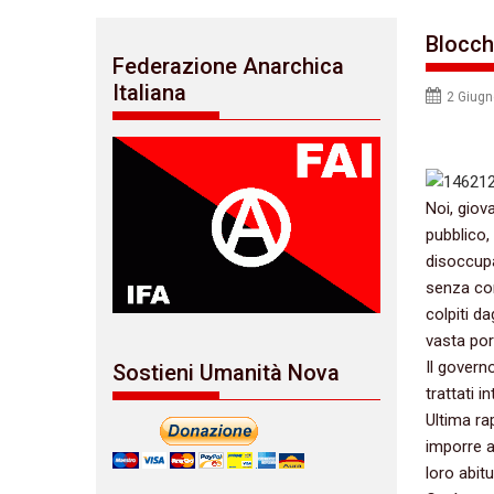
Blocch
Federazione Anarchica
Italiana
2 Giug
Noi,‭ ‬gio
pubblico,‭
disoccupa
senza cond
colpiti d
vasta por
‬Il govern
Sostieni Umanità Nova
trattati i
‬Ultima rap
imporre a
loro abitu