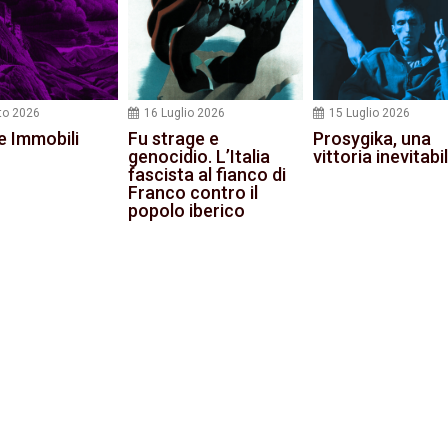
to 2026
16 Luglio 2026
15 Luglio 2026
e Immobili
Fu strage e
Prosygika, una
genocidio. L’Italia
vittoria inevitabi
fascista al fianco di
Franco contro il
popolo iberico