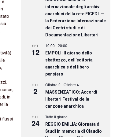
o e
internazionale degli archivi
ri
anarchici della rete FICEDL —
stato
la Federazione Internazionale
‬sia
dei Centri studi e di
‭
Documentazione Libertari
10:00
-
20:00
SET
12
vità‭)
EMPOLI: Il giorno dello
lle
sbattezzo, dell’editoria
anarchica e del libero
,‭
pensiero
zi.‭
Ottobre 2
-
Ottobre 4
OTT
2
 nasce,‭
MASSENZATICO: Accordi
,‭ ‬in
libertari Festival della
er la
canzone anarchica
Tutto il giorno
OTT
 flussi
24
REGGIO EMILIA: Giornata di
Studi in memoria di Claudio