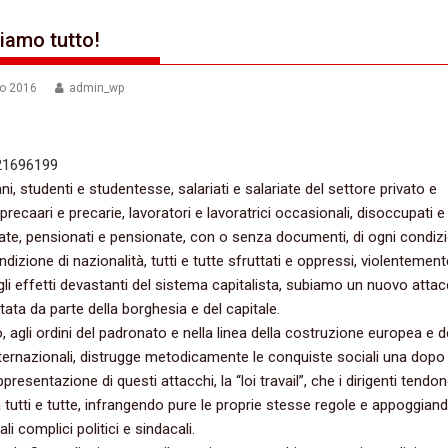
iamo tutto!
no 2016
admin_wp
vani,‭ ‬studenti e studentesse,‭ ‬salariati e salariate del settore privato e
 ‬precaari e precarie,‭ ‬lavoratori e lavoratrici occasionali,‭ ‬disoccupati e
te,‭ ‬pensionati e pensionate,‭ ‬con o senza documenti,‭ ‬di ogni condiz
izione di nazionalità,‭ ‬tutti e tutte sfruttati e oppressi,‭ ‬violentement
agli effetti devastanti del sistema capitalista,‭ ‬subiamo un nuovo attac
tata da parte della borghesia e del capitale.‭
o,‭ ‬agli ordini del padronato e nella linea della costruzione europea e d
nternazionali,‭ ‬distrugge metodicamente le conquiste sociali una dopo l’
presentazione di questi attacchi,‭ ‬la‭ “‬loi travail‭”‬,‭ ‬che i dirigenti tendo
 tutti e tutte,‭ ‬infrangendo pure le proprie stesse regole e appoggiand
ali complici politici e sindacali.‭