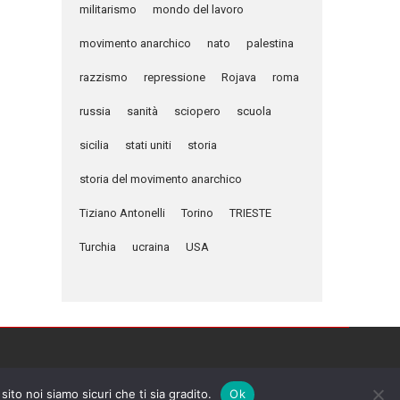
militarismo
mondo del lavoro
movimento anarchico
nato
palestina
razzismo
repressione
Rojava
roma
russia
sanità
sciopero
scuola
sicilia
stati uniti
storia
storia del movimento anarchico
Tiziano Antonelli
Torino
TRIESTE
Turchia
ucraina
USA
sito noi siamo sicuri che ti sia gradito.
Ok