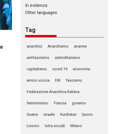
In evidenza
Other languages
Tag
le
anarchici
Anarchismo
anarres
antifascismo
antimilitarismo
capitalismo
covid-19
economia
enrico voccia
FAI
fascismo
Federazione Anarchica Italiana
femminismo
Francia
governo
Guerra
israele
Kurdistan
lavoro
Livorno
lotte sociali
Milano