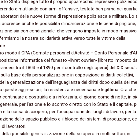
e lo Stato dispiega tutto il proprio apparecchio repressivo poliziesc
 ‬ferendo e mutilando con armi offensive,‭ ‬testate ben prima nei quartie
 ‬laboratori delle nuove forme di repressione poliziesca e militare.‭ ‬Lo 
 accresce anche le possibilità d’incarcerazione e le pene di prigione,‭ 
zione sia con condizionale,‭ ‬che vengono imposte in modo massivo.
ffermiamo la nostra solidarietà attiva verso tutte le vittime della
ne.‭
sso modo il CPA‭ (‬Compte personnel d’Activité‭ – ‬Conto Personale d’Atti
posizione informatica del funesto‭ «‬livret ouvrier‭» [‬libretto imposto da
ancesi tra il‭ ‬1803‭ ‬e il‭ ‬1890‭ ‬per il controllo degli operai‭] ‬del XIX secolo
 sulla base della personalizzazione in opposizione ai diritti collettivi,‭
della generalizzazione dell’ineguaglianza dei diritti dopo quella dei mez
 a queste aggressioni,‭ ‬la resistenza è necessaria e legittima.‭ ‬Ora che
continuare a costruirla e a rinforzarla:‭ ‬di giorno come di notte,‭ ‬in piedi
enerale,‭ ‬per l’azione e lo scontro diretto con lo Stato e il capitale,‭ ‬p
à e la cassa di sciopero,‭ ‬per l’occupazione dei luoghi di lavoro,‭ ‬per la
azione dello spazio pubblico e il blocco dei sistemi di produzione,‭ ‬dei
 di lavoratori.‭
lia della possibile generalizzazione dello sciopero in molti settori,‭ ‬in