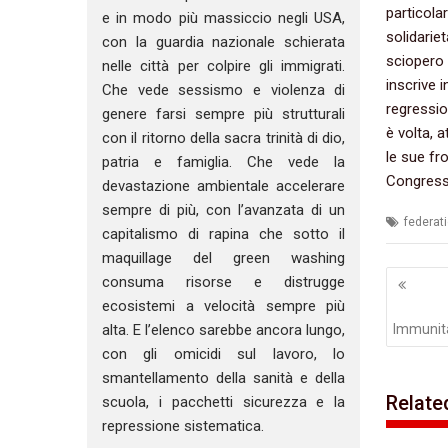
particolar
e in modo più massiccio negli USA,
solidariet
con la guardia nazionale schierata
sciopero p
nelle città per colpire gli immigrati.
inscrive 
Che vede sessismo e violenza di
regression
genere farsi sempre più strutturali
è volta,‭ ‬
con il ritorno della sacra trinità di dio,
le sue fro
patria e famiglia. Che vede la
Congresso
devastazione ambientale accelerare
sempre di più, con l’avanzata di un
federat
capitalismo di rapina che sotto il
maquillage del green washing
Navig
consuma risorse e distrugge
artico
ecosistemi a velocità sempre più
Immunità
alta. E l’elenco sarebbe ancora lungo,
con gli omicidi sul lavoro, lo
smantellamento della sanità e della
Relate
scuola, i pacchetti sicurezza e la
repressione sistematica.