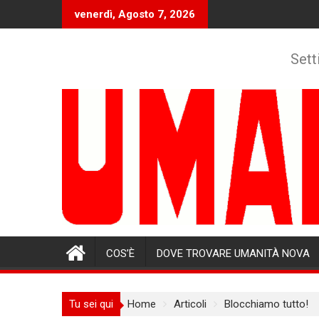
Skip
venerdì, Agosto 7, 2026
to
content
Sett
COS’È
DOVE TROVARE UMANITÀ NOVA
Tu sei qui
Home
Articoli
Blocchiamo tutto!