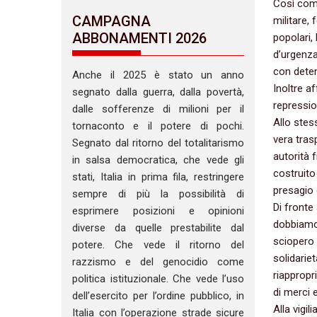
‬Così com
CAMPAGNA
militare,‭
ABBONAMENTI 2026
popolari,‭
d’urgenza
con deten
Anche il 2025 è stato un anno
‬Inoltre a
segnato dalla guerra, dalla povertà,
repressio
dalle sofferenze di milioni per il
‬Allo ste
tornaconto e il potere di pochi.
‬vera tras
Segnato dal ritorno del totalitarismo
autorità fr
in salsa democratica, che vede gli
‬costruito
stati, Italia in prima fila, restringere
‬presagio 
sempre di più la possibilità di
‬Di fronte
esprimere posizioni e opinioni
‬dobbiamo 
diverse da quelle prestabilite dal
sciopero g
potere. Che vede il ritorno del
solidariet
razzismo e del genocidio come
riappropri
politica istituzionale. Che vede l’uso
di merci e
dell’esercito per l’ordine pubblico, in
‬Alla vigi
Italia con l’operazione strade sicure