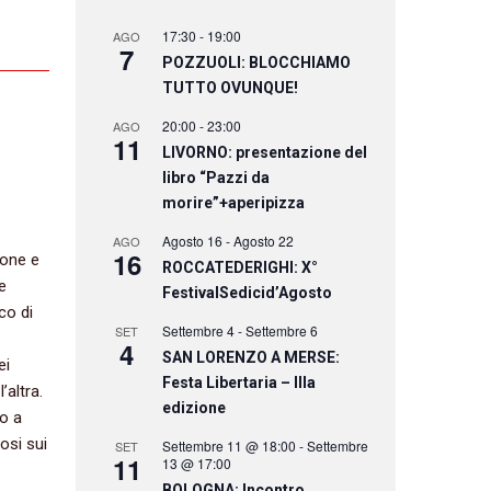
17:30
-
19:00
AGO
7
POZZUOLI: BLOCCHIAMO
TUTTO OVUNQUE!
20:00
-
23:00
AGO
11
LIVORNO: presentazione del
libro “Pazzi da
morire”+aperipizza
Agosto 16
-
Agosto 22
AGO
16
ione e
ROCCATEDERIGHI: X°
e
FestivalSedicid’Agosto
co di
Settembre 4
-
Settembre 6
SET
4
SAN LORENZO A MERSE:
ei
Festa Libertaria – IIIa
altra.‭
edizione
no a
osi sui
Settembre 11 @ 18:00
-
Settembre
SET
11
13 @ 17:00
BOLOGNA: Incontro