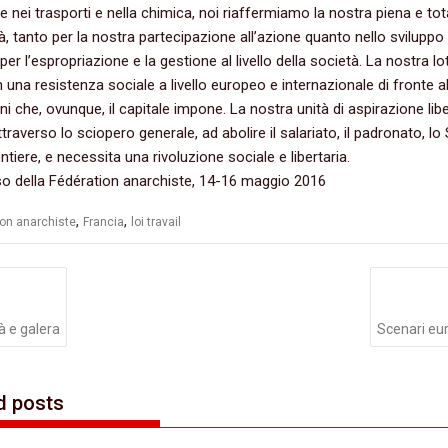
e nei trasporti e nella chimica,‭ ‬noi riaffermiamo la nostra piena e tot
à,‭ ‬tanto per la nostra partecipazione all’azione quanto nello sviluppo
er l’espropriazione e la gestione al livello della società.‭ ‬La nostra lot
in una resistenza sociale a livello europeo e internazionale di fronte al
i che,‭ ‬ovunque,‭ ‬il capitale impone.‭ ‬La nostra unità di aspirazione lib
attraverso lo sciopero generale,‭ ‬ad abolire il salariato,‭ ‬il padronato,‭ ‬l
ntiere,‭ ‬e necessita una rivoluzione sociale e libertaria.
 della Fédération anarchiste,‭ ‬14-16‭ ‬maggio‭ ‬2016
,
,
ion anarchiste
Francia
loi travail
azione
li
 e galera
Scenari eu
d posts