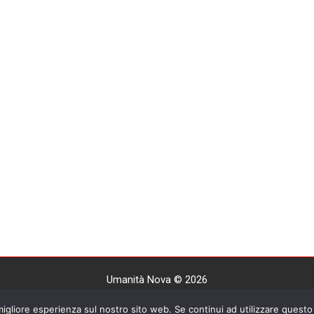
Umanità Nova © 2026
Settimanale anarchico fondato nel 1920 da Errico Malatesta
 migliore esperienza sul nostro sito web. Se continui ad utilizzare questo 