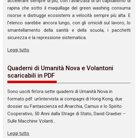
accelerare sempre di più, con l’avanzata di un capitalismo di
rapina che sotto il maquillage del green washing consuma
risorse e distrugge ecosistemi a velocità sempre più alta. E
l’elenco sarebbe ancora lungo, con gli omicidi sul lavoro, lo
smantellamento della sanità e della scuola, i pacchetti
sicurezza e la repressione sistematica.
Leggi tutto
Quaderni di Umanità Nova e Volantoni
scaricabili in PDF
Sono usciti fin’ora sette quaderni di Umanità Nova in
formato pdf: un’intervista ai compagni di Hong Kong, due
dossier su Fantascienza ed Anarchia, Camus e lo Spirito
Cooperativo, 50 Anni dalla Strage di Stato, David Graeber –
Sulle Macchine Volanti…
Leggi tutto