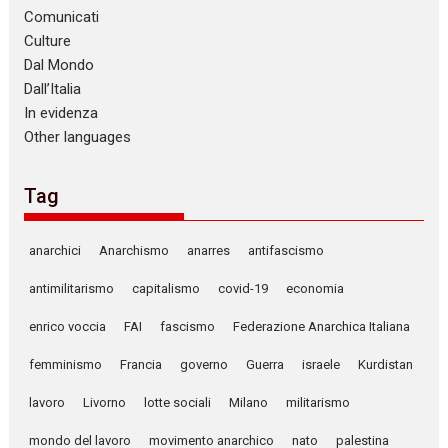
Comunicati
Culture
Dal Mondo
Dall’Italia
In evidenza
Other languages
Tag
anarchici
Anarchismo
anarres
antifascismo
antimilitarismo
capitalismo
covid-19
economia
enrico voccia
FAI
fascismo
Federazione Anarchica Italiana
femminismo
Francia
governo
Guerra
israele
Kurdistan
lavoro
Livorno
lotte sociali
Milano
militarismo
mondo del lavoro
movimento anarchico
nato
palestina