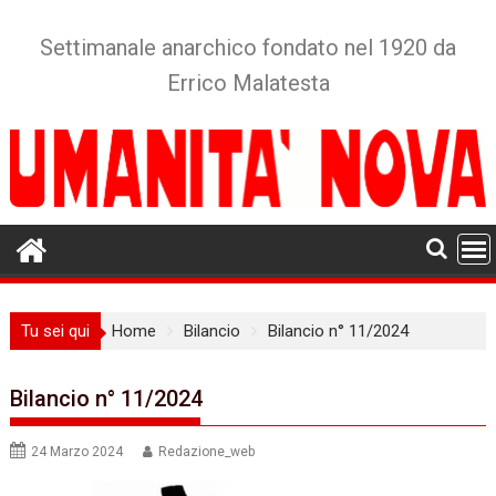
Skip
to
Settimanale anarchico fondato nel 1920 da
content
Errico Malatesta
Tu sei qui
Home
Bilancio
Bilancio n° 11/2024
Bilancio n° 11/2024
24 Marzo 2024
Redazione_web