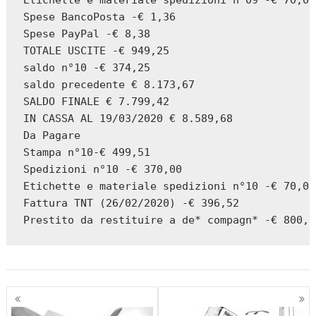
Etichette e materiale spedizioni n°09 -€ 70,00

Spese BancoPosta -€ 1,36

Spese PayPal -€ 8,38

TOTALE USCITE -€ 949,25

saldo n°10 -€ 374,25

saldo precedente € 8.173,67

SALDO FINALE € 7.799,42

IN CASSA AL 19/03/2020 € 8.589,68

Da Pagare

Stampa n°10-€ 499,51

Spedizioni n°10 -€ 370,00

Etichette e materiale spedizioni n°10 -€ 70,00

Fattura TNT (26/02/2020) -€ 396,52

Prestito da restituire a de* compagn* -€ 800,0
Navigazione
articoli