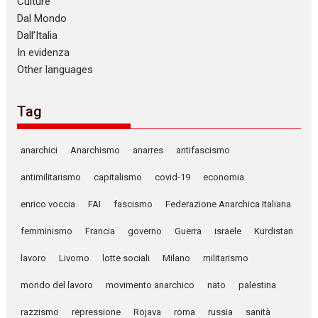
Culture
Dal Mondo
Dall’Italia
In evidenza
Other languages
Tag
anarchici
Anarchismo
anarres
antifascismo
antimilitarismo
capitalismo
covid-19
economia
enrico voccia
FAI
fascismo
Federazione Anarchica Italiana
femminismo
Francia
governo
Guerra
israele
Kurdistan
lavoro
Livorno
lotte sociali
Milano
militarismo
mondo del lavoro
movimento anarchico
nato
palestina
razzismo
repressione
Rojava
roma
russia
sanità