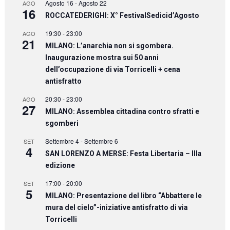
Agosto 16
-
Agosto 22
AGO
16
ROCCATEDERIGHI: X° FestivalSedicid’Agosto
19:30
-
23:00
AGO
21
MILANO: L’anarchia non si sgombera.
Inaugurazione mostra sui 50 anni
dell’occupazione di via Torricelli + cena
antisfratto
20:30
-
23:00
AGO
27
MILANO: Assemblea cittadina contro sfratti e
sgomberi
Settembre 4
-
Settembre 6
SET
4
SAN LORENZO A MERSE: Festa Libertaria – IIIa
edizione
17:00
-
20:00
SET
5
MILANO: Presentazione del libro “Abbattere le
mura del cielo”-iniziative antisfratto di via
Torricelli