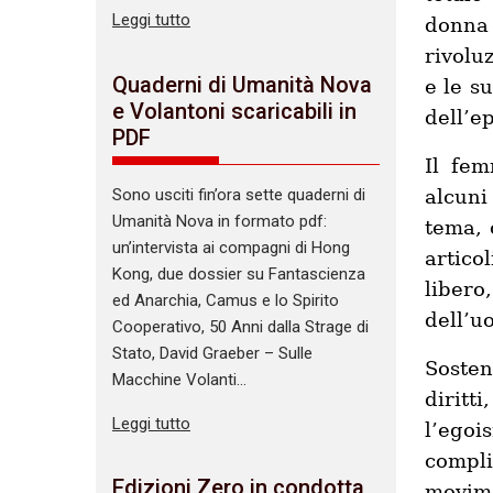
Leggi tutto
donna
rivolu
Quaderni di Umanità Nova
e le s
e Volantoni scaricabili in
dell’e
PDF
Il fem
Sono usciti fin’ora sette quaderni di
alcuni
Umanità Nova in formato pdf:
tema, 
un’intervista ai compagni di Hong
artico
Kong, due dossier su Fantascienza
libero
ed Anarchia, Camus e lo Spirito
dell’u
Cooperativo, 50 Anni dalla Strage di
Stato, David Graeber – Sulle
Sosten
Macchine Volanti…
dirit
Leggi tutto
l’ego
compl
Edizioni Zero in condotta
movim