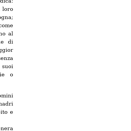
dica:
 loro
ogna;
 come
no al
ne di
ggior
senza
 suoi
ie o
omini
madri
ito e
enera