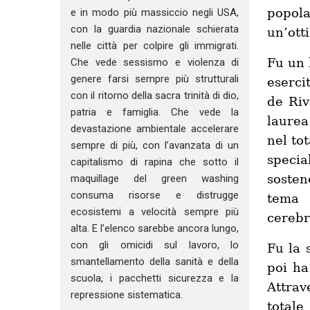
popol
e in modo più massiccio negli USA,
con la guardia nazionale schierata
un’ott
nelle città per colpire gli immigrati.
Fu un 
Che vede sessismo e violenza di
genere farsi sempre più strutturali
eserci
con il ritorno della sacra trinità di dio,
de Riv
patria e famiglia. Che vede la
laurea
devastazione ambientale accelerare
nel to
sempre di più, con l’avanzata di un
specia
capitalismo di rapina che sotto il
sosten
maquillage del green washing
consuma risorse e distrugge
tema 
ecosistemi a velocità sempre più
cerebr
alta. E l’elenco sarebbe ancora lungo,
con gli omicidi sul lavoro, lo
Fu la 
smantellamento della sanità e della
poi ha
scuola, i pacchetti sicurezza e la
Attrav
repressione sistematica.
totale