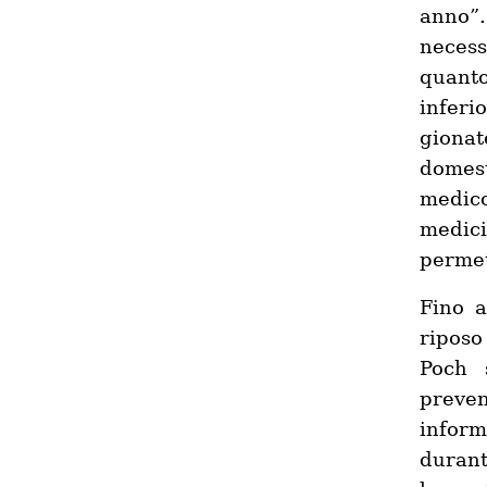
anno”.
necess
quanto
inferi
gionat
domest
medic
medic
permet
Fino a
riposo
Poch 
preven
inform
durant