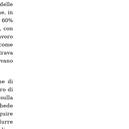
delle
e, in
l 60%
, con
avoro
 come
trava
vano
ne di
ro di
sulla
chede
guire
durre