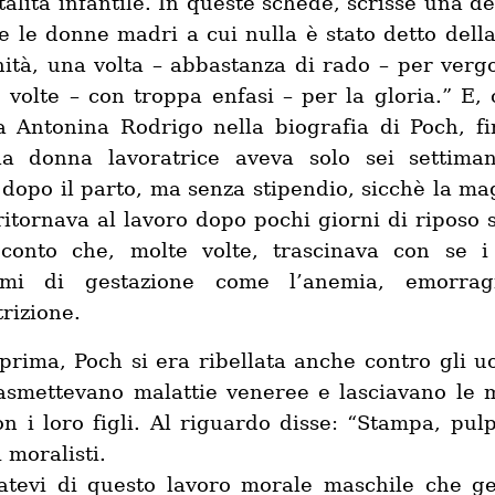
talità infantile. In queste schede, scrisse una de
te le donne madri a cui nulla è stato detto della
ità, una volta – abbastanza di rado – per verg
e volte – con troppa enfasi – per la gloria.” E,
a Antonina Rodrigo nella biografia di Poch, fi
la donna lavoratrice aveva solo sei settima
 dopo il parto, ma senza stipendio, sicchè la ma
ritornava al lavoro dopo pochi giorni di riposo 
conto che, molte volte, trascinava con se i
emi di gestazione come l’anemia, emorrag
rizione.
prima, Poch si era ribellata anche contro gli u
asmettevano malattie veneree e lasciavano le 
on i loro figli. Al riguardo disse: “Stampa, pulp
 moralisti.
tevi di questo lavoro morale maschile che g