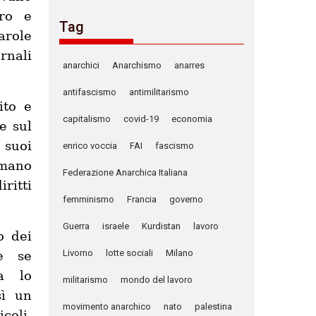
ero e
Tag
arole
rnali
anarchici
Anarchismo
anarres
antifascismo
antimilitarismo
ito e
capitalismo
covid-19
economia
e sul
 suoi
enrico voccia
FAI
fascismo
umano
Federazione Anarchica Italiana
ritti
femminismo
Francia
governo
Guerra
israele
Kurdistan
lavoro
o dei
Livorno
lotte sociali
Milano
e se
za lo
militarismo
mondo del lavoro
sì un
movimento anarchico
nato
palestina
coli,