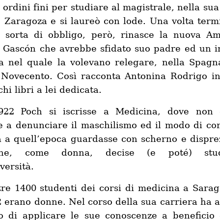
 ordini fini per studiare al magistrale, nella sua
, Zaragoza e si laureò con lode. Una volta term
 sorta di obbligo, però, rinasce la nuova A
 Gascón che avrebbe sfidato suo padre ed un i
a nel quale la volevano relegare, nella Spagn
Novecento. Così racconta Antonina Rodrigo i
hi libri a lei dedicata.
922 Poch si iscrisse a Medicina, dove non
 a denunciare il maschilismo ed il modo di co
à a quell’epoca guardasse con scherno e dispre
he, come donna, decise (e poté) stud
versità.
tre 1400 studenti dei corsi di medicina a Sarag
2 erano donne. Nel corso della sua carriera ha 
o di applicare le sue conoscenze a beneficio 