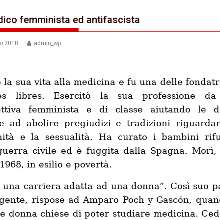
ico femminista ed antifascista
no 2018
admin_wp
 la sua vita alla medicina e fu una delle fondatri
es libres. Esercitò la sua professione d
ettiva femminista e di classe aiutando le 
e ad abolire pregiudizi e tradizioni
riguardan
ità e la sessualità. Ha curato i bambini rifu
guerra civile ed è fuggita dalla Spagna. Morì, 
1968, in esilio e povertà.
 una carriera adatta ad una donna”. Così suo p
gente, rispose ad Amparo Poch y Gascón, quan
e donna chiese di poter studiare medicina. Ce