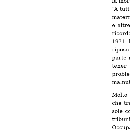
la mor
“A tut
matern
e altr
ricord
1931 
riposo
parte 
tener 
probl
malnut
Molto 
che tr
sole c
tribuni
Occupa