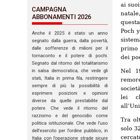
ai suoi
CAMPAGNA
natale
ABBONAMENTI 2026
questa
Poch y
Anche il 2025 è stato un anno
sistem
segnato dalla guerra, dalla povertà,
primo 
dalle sofferenze di milioni per il
tornaconto e il potere di pochi.
dei poc
Segnato dal ritorno del totalitarismo
Nel 1
in salsa democratica, che vede gli
stati, Italia in prima fila, restringere
remore
sempre di più la possibilità di
societ
esprimere posizioni e opinioni
lei c
diverse da quelle prestabilite dal
all’Uni
potere. Che vede il ritorno del
razzismo e del genocidio come
Tra ol
politica istituzionale. Che vede l’uso
solo 3
dell’esercito per l’ordine pubblico, in
cercat
Italia con l’operazione strade sicure