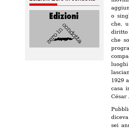
aggiun
o sing
che, u
diritt
che so
progr
compa
luogh
lascia
1929 a
casa i
César 
Pubbli
diceva
sei an