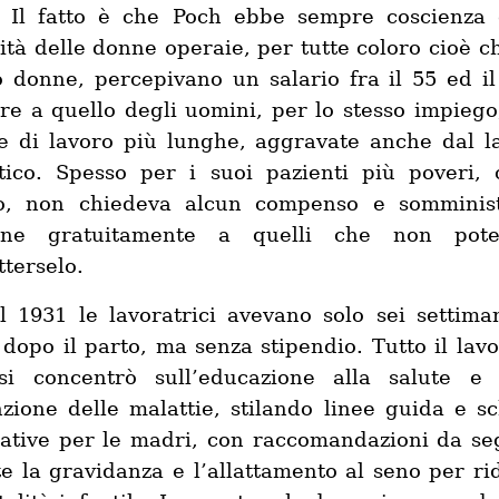
 Il fatto è che Poch ebbe sempre coscienza 
ità delle donne operaie, per tutte coloro cioè ch
 donne, percepivano un salario fra il 55 ed i
ore a quello degli uomini, per lo stesso impiego
e di lavoro più lunghe, aggravate anche dal l
ico. Spesso per i suoi pazienti più poveri,
o, non chiedeva alcun compenso e somminis
ine gratuitamente a quelli che non pote
terselo.
l 1931 le lavoratrici avevano solo sei settima
 dopo il parto, ma senza stipendio. Tutto il lavo
si concentrò sull’educazione alla salute e 
zione delle malattie, stilando linee guida e s
ative per le madri, con raccomandazioni da se
e la gravidanza e l’allattamento al seno per ri