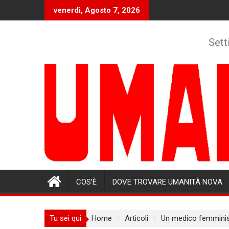
Skip
venerdì, Agosto 7, 2026
to
content
Sett
COS’È
DOVE TROVARE UMANITÀ NOVA
Tu sei qui
Home
Articoli
Un medico femminist