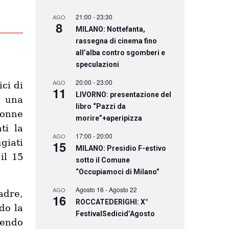
21:00
-
23:30
AGO
8
MILANO: Nottefanta,
rassegna di cinema fino
all’alba contro sgomberi e
speculazioni
20:00
-
23:00
AGO
ci di
11
LIVORNO: presentazione del
a una
libro “Pazzi da
donne
morire”+aperipizza
ti
la
17:00
-
20:00
AGO
giati
15
MILANO: Presidio F-estivo
il 15
sotto il Comune
“Occupiamoci di Milano”
Agosto 16
-
Agosto 22
AGO
adre,
16
ROCCATEDERIGHI: X°
do la
FestivalSedicid’Agosto
dendo