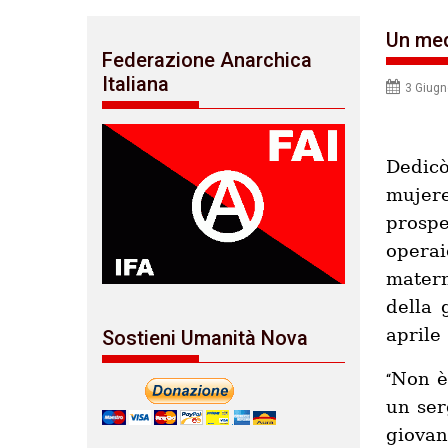
Un med
Federazione Anarchica
Italiana
3 Giug
Dedicò
mujer
prosp
operai
matern
della 
aprile 
Sostieni Umanità Nova
Non è
“
un ser
giovan