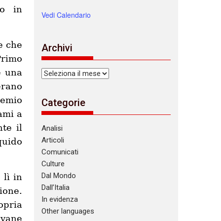
to in
Vedi Calendario
e che
Archivi
Primo
e una
Archivi
erano
remio
Categorie
ami a
te il
Analisi
Articoli
quido
Comunicati
Culture
Dal Mondo
lì in
Dall’Italia
ione.
In evidenza
opria
Other languages
ovane