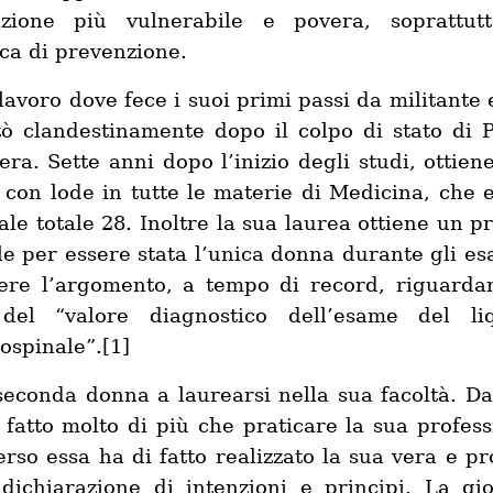
azione più vulnerabile e povera, soprattut
ica di prevenzione.
lavoro dove fece i suoi primi passi da militante 
tò clandestinamente dopo il colpo di stato di 
era. Sette anni dopo l’inizio degli studi, ottien
 con lode in tutte le materie di Medicina, che 
tale totale 28. Inoltre la sua laurea ottiene un p
le per essere stata l’unica donna durante gli es
ere l’argomento, a tempo di record, riguardan
del “valore diagnostico dell’esame del li
ospinale”.[1]
seconda donna a laurearsi nella sua facoltà. Da 
 fatto molto di più che praticare la sua profess
erso essa ha di fatto realizzato la sua vera e pr
 dichiarazione di intenzioni e principi. La gi