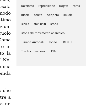
osata
razzismo
repressione
Rojava
roma
 modo
russia
sanità
sciopero
scuola
ttimo
sicilia
stati uniti
storia
zioni
ruolo
storia del movimento anarchico
 Come
Tiziano Antonelli
Torino
TRIESTE
 o in
Turchia
ucraina
USA
to la
” Nel
a sua
enida
o che
tre a
 a un