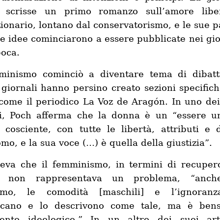
 scrisse un primo romanzo sull’amore lib
zionario, lontano dal conservatorismo, e le sue p
ue idee cominciarono a essere pubblicate nei gio
poca.
minismo cominciò a diventare tema di dibatt
 giornali hanno persino creato sezioni specifich
come il periodico La Voz de Aragón. In uno dei
li, Poch afferma che la donna è un “essere 
, cosciente, con tutte le libertà, attributi e di
omo, e la sua voce (…) è quella della giustizia”.
eva che il femminismo, in termini di recuper
ti, non rappresentava un problema, “anch
ismo, le comodità [maschili] e l’ignoran
icano e lo descrivono come tale, ma è ben
ento ideologico.” In un altro dei suoi arti