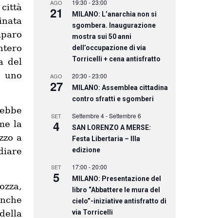
19:30
-
23:00
AGO
 città
21
MILANO: L’anarchia non si
inata
sgombera. Inaugurazione
mparo
mostra sui 50 anni
ntero
dell’occupazione di via
Torricelli + cena antisfratto
a del
n uno
20:30
-
23:00
AGO
27
MILANO: Assemblea cittadina
contro sfratti e sgomberi
 ebbe
Settembre 4
-
Settembre 6
SET
4
me la
SAN LORENZO A MERSE:
zzo a
Festa Libertaria – IIIa
iare
edizione
17:00
-
20:00
SET
5
MILANO: Presentazione del
ozza,
libro “Abbattere le mura del
anche
cielo”-iniziative antisfratto di
della
via Torricelli