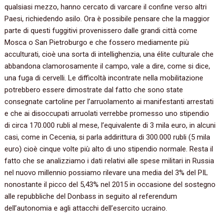
qualsiasi mezzo, hanno cercato di varcare il confine verso altri
Paesi, richiedendo asilo. Ora è possibile pensare che la maggior
parte di questi fuggitivi provenissero dalle grandi città come
Mosca o San Pietroburgo e che fossero mediamente più
acculturati, cioè una sorta di intellighenzia, una élite culturale che
abbandona clamorosamente il campo, vale a dire, come si dice,
una fuga di cervelli. Le difficoltà incontrate nella mobilitazione
potrebbero essere dimostrate dal fatto che sono state
consegnate cartoline per l’arruolamento ai manifestanti arrestati
e che ai disoccupati arruolati verrebbe promesso uno stipendio
di circa 170.000 rubli al mese, l’equivalente di 3 mila euro, in alcuni
casi, come in Cecenia, si parla addirittura di 300.000 rubli (5 mila
euro) cioè cinque volte più alto di uno stipendio normale. Resta il
fatto che se analizziamo i dati relativi alle spese militari in Russia
nel nuovo millennio possiamo rilevare una media del 3% del PIL
nonostante il picco del 5,43% nel 2015 in occasione del sostegno
alle repubbliche del Donbass in seguito al referendum
dell’autonomia e agli attacchi dell’esercito ucraino.