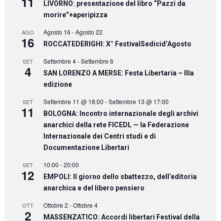
11
LIVORNO: presentazione del libro “Pazzi da
morire”+aperipizza
Agosto 16
-
Agosto 22
AGO
16
ROCCATEDERIGHI: X° FestivalSedicid’Agosto
Settembre 4
-
Settembre 6
SET
4
SAN LORENZO A MERSE: Festa Libertaria – IIIa
edizione
Settembre 11 @ 18:00
-
Settembre 13 @ 17:00
SET
11
BOLOGNA: Incontro internazionale degli archivi
anarchici della rete FICEDL — la Federazione
Internazionale dei Centri studi e di
Documentazione Libertari
10:00
-
20:00
SET
12
EMPOLI: Il giorno dello sbattezzo, dell’editoria
anarchica e del libero pensiero
Ottobre 2
-
Ottobre 4
OTT
2
MASSENZATICO: Accordi libertari Festival della