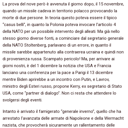
La prova del nove però è avvenuta il giorno dopo, il 15 novembre,
quando un missile cadeva in territorio polacco provocando la
morte di due persone. In teoria questo poteva essere il tipico
“casus belli”, in quanto la Polonia poteva invocare l’articolo 4
della NATO per un possibile intervento degli alleati. Ma già nello
stesso giorno diverse fonti, a cominciare dal segretario generale
della NATO Stoltenberg, parlavano di un errore, in quanto il
missile sarebbe appartenuto alla contraerea ucraina e quindi non
di provenienza russa. Scampato pericolo! Ma, per arrivare ai
giorni nostri, è del 1 dicembre la notizia che USA e Francia
lanciano una conferenza per la pace a Parigi il 13 dicembre
mentre Biden aprirebbe a un incontro con Putin, e Lavrov,
ministro degli Esteri russo, propone Kerry, ex segretario di Stato
USA, come “partner di dialogo”. Non ci resta che attendere lo
svolgersi degli eventi.
Intanto è arrivato il famigerato “generale inverno”, quello che ha
arrestato l’avanzata delle armate di Napoleone e della Wermacht
nazista, che provocherà sicuramente un rallentamento delle