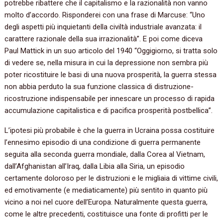
potrebbe ribattere che il capitalismo e la razionalità non vanno
molto d’accordo. Risponderei con una frase di Marcuse: “Uno
degli aspetti più inquietanti della civiltà industriale avanzata: il
carattere razionale della sua irrazionalità”. E poi come diceva
Paul Mattick in un suo articolo del 1940 “Oggigiorno, si tratta solo
di vedere se, nella misura in cui la depressione non sembra più
poter ricostituire le basi di una nuova prosperità, la guerra stessa
non abbia perduto la sua funzione classica di distruzione-
ricostruzione indispensabile per innescare un processo di rapida
accumulazione capitalistica e di pacifica prosperità postbellica”.
L’ipotesi più probabile è che la guerra in Ucraina possa costituire
l’ennesimo episodio di una condizione di guerra permanente
seguita alla seconda guerra mondiale, dalla Corea al Vietnam,
dall’Afghanistan all’Iraq, dalla Libia alla Siria, un episodio
certamente doloroso per le distruzioni e le migliaia di vittime civili,
ed emotivamente (e mediaticamente) più sentito in quanto più
vicino a noi nel cuore dell’Europa. Naturalmente questa guerra,
come le altre precedenti, costituisce una fonte di profitti per le