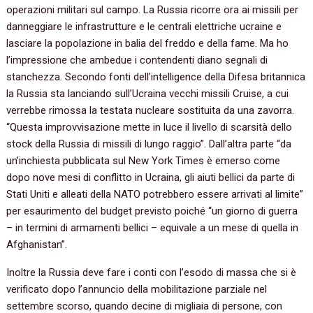
operazioni militari sul campo. La Russia ricorre ora ai missili per
danneggiare le infrastrutture e le centrali elettriche ucraine e
lasciare la popolazione in balia del freddo e della fame. Ma ho
l’impressione che ambedue i contendenti diano segnali di
stanchezza. Secondo fonti dell’intelligence della Difesa britannica
la Russia sta lanciando sull’Ucraina vecchi missili Cruise, a cui
verrebbe rimossa la testata nucleare sostituita da una zavorra.
“Questa improvvisazione mette in luce il livello di scarsità dello
stock della Russia di missili di lungo raggio”. Dall’altra parte “da
un’inchiesta pubblicata sul New York Times è emerso come
dopo nove mesi di conflitto in Ucraina, gli aiuti bellici da parte di
Stati Uniti e alleati della NATO potrebbero essere arrivati al limite”
per esaurimento del budget previsto poiché “un giorno di guerra
– in termini di armamenti bellici – equivale a un mese di quella in
Afghanistan”.
Inoltre la Russia deve fare i conti con l’esodo di massa che si è
verificato dopo l’annuncio della mobilitazione parziale nel
settembre scorso, quando decine di migliaia di persone, con