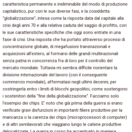
caratteristica permanente e ineliminabile del modo di produzione
capitalistico, pur con le sue diverse fasi, e la cosiddetta
“globalizzazione”, intesa come la risposta data dal capitale alla
crisi degli anni 70 e alla relativa caduta del saggio di profitto, con
le sue caratteristiche specifiche che oggi sono entrate in una
fase di crisi. Una risposta che ha portato attraverso processi di
concentrazione globale, di megafusioni transnazionali e
acquisizioni all’estero, al formarsi delle grandi multinazionali
senza patria in concorrenza fra di loro per il controllo del
mercato mondiale. Tuttavia mi sembra difficile riorientare la
divisione internazionale del lavoro (con il conseguente
commercio mondiale), affermatasi negli ultimi decenni, per
costringerla entro i limiti di blocchi geopolitici, come sostengono
i sostenitori della “fine della globalizzazione”. Facciamo solo
l’esempio dei chips. E’ noto che già prima della guerra si erano
verificate gravi disfunzioni in importanti filiere produttive per la
mancanza o la carenza dei chips (microprocessori di computer)
e di altri semilavorati che viaggiano lungo le catene produttive
delocalizzate. La guerra in corso ha accentuato in maniera