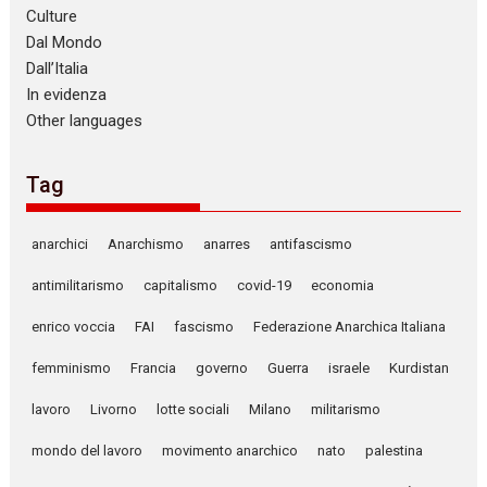
Culture
Dal Mondo
Dall’Italia
In evidenza
Other languages
Tag
anarchici
Anarchismo
anarres
antifascismo
antimilitarismo
capitalismo
covid-19
economia
enrico voccia
FAI
fascismo
Federazione Anarchica Italiana
femminismo
Francia
governo
Guerra
israele
Kurdistan
lavoro
Livorno
lotte sociali
Milano
militarismo
mondo del lavoro
movimento anarchico
nato
palestina