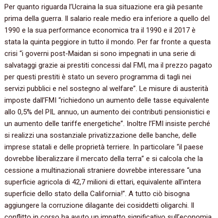
Per quanto riguarda l’Ucraina la sua situazione era già pesante
prima della guerra. Il salario reale medio era inferiore a quello del
1990 e la sua performance economica tra il 1990 e il 2017 è
stata la quinta peggiore in tutto il mondo. Per far fronte a questa
crisi “i governi post-Maidan si sono impegnati in una serie di
salvataggi grazie ai prestiti concessi dal FMI, ma il prezzo pagato
per questi prestiti è stato un severo programma di tagli nei
servizi pubblici e nel sostegno al welfare”. Le misure di austerità
imposte dall’FMI “richiedono un aumento delle tasse equivalente
allo 0,5% del PIL annuo, un aumento dei contributi pensionistici e
un aumento delle tariffe energetiche”. Inoltre l’FMI insiste perché
si realizzi una sostanziale privatizzazione delle banche, delle
imprese statali e delle proprietà terriere. In particolare “il paese
dovrebbe liberalizzare il mercato della terra” e si calcola che la
cessione a multinazionali straniere dovrebbe interessare “una
superficie agricola di 42,7 milioni di ettari, equivalente all’intera
superficie dello stato della California!”. A tutto ciò bisogna
aggiungere la corruzione dilagante dei cosiddetti oligarchi. Il
conflitto in corso ha avuto un impatto significativo sull’economia