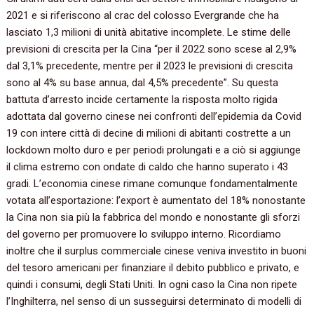
2021 e si riferiscono al crac del colosso Evergrande che ha
lasciato 1,3 milioni di unità abitative incomplete. Le stime delle
previsioni di crescita per la Cina “per il 2022 sono scese al 2,9%
dal 3,1% precedente, mentre per il 2023 le previsioni di crescita
sono al 4% su base annua, dal 4,5% precedente”. Su questa
battuta d’arresto incide certamente la risposta molto rigida
adottata dal governo cinese nei confronti dell’epidemia da Covid
19 con intere città di decine di milioni di abitanti costrette a un
lockdown molto duro e per periodi prolungati e a ciò si aggiunge
il clima estremo con ondate di caldo che hanno superato i 43
gradi. L’economia cinese rimane comunque fondamentalmente
votata all’esportazione: l’export è aumentato del 18% nonostante
la Cina non sia più la fabbrica del mondo e nonostante gli sforzi
del governo per promuovere lo sviluppo interno. Ricordiamo
inoltre che il surplus commerciale cinese veniva investito in buoni
del tesoro americani per finanziare il debito pubblico e privato, e
quindi i consumi, degli Stati Uniti. In ogni caso la Cina non ripete
l’Inghilterra, nel senso di un susseguirsi determinato di modelli di