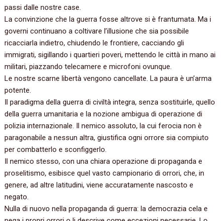
passi dalle nostre case.
La convinzione che la guerra fosse altrove si è frantumata. Ma i
governi continuano a coltivare l’illusione che sia possibile
ricacciarla indietro, chiudendo le frontiere, cacciando gli
immigrati, sigillando i quartieri poveri, mettendo le città in mano ai
militari, piazzando telecamere e microfoni ovunque.
Le nostre scarne libertà vengono cancellate. La paura è un’arma
potente.
Il paradigma della guerra di civiltà integra, senza sostituirle, quello
della guerra umanitaria e la nozione ambigua di operazione di
polizia internazionale. Il nemico assoluto, la cui ferocia non è
paragonabile a nessun altra, giustifica ogni orrore sia compiuto
per combatterlo e sconfiggerlo.
Il nemico stesso, con una chiara operazione di propaganda e
proselitismo, esibisce quel vasto campionario di orrori, che, in
genere, ad altre latitudini, viene accuratamente nascosto e
negato.
Nulla di nuovo nella propaganda di guerra: la democrazia cela e
nega i propri orrori o li descrive come eccezioni necessarie. Lo