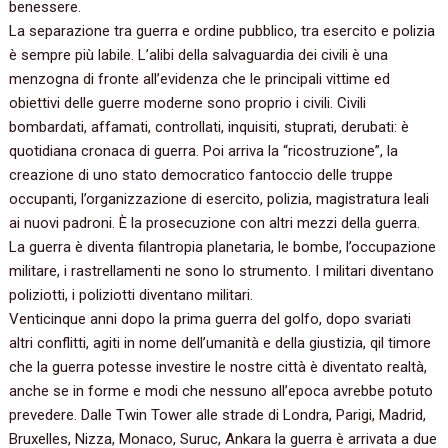
benessere.
La separazione tra guerra e ordine pubblico, tra esercito e polizia
è sempre più labile. L’alibi della salvaguardia dei civili è una
menzogna di fronte all’evidenza che le principali vittime ed
obiettivi delle guerre moderne sono proprio i civili. Civili
bombardati, affamati, controllati, inquisiti, stuprati, derubati: è
quotidiana cronaca di guerra. Poi arriva la “ricostruzione”, la
creazione di uno stato democratico fantoccio delle truppe
occupanti, l’organizzazione di esercito, polizia, magistratura leali
ai nuovi padroni. È la prosecuzione con altri mezzi della guerra.
La guerra è diventa filantropia planetaria, le bombe, l’occupazione
militare, i rastrellamenti ne sono lo strumento. I militari diventano
poliziotti, i poliziotti diventano militari.
Venticinque anni dopo la prima guerra del golfo, dopo svariati
altri conflitti, agiti in nome dell’umanità e della giustizia, qil timore
che la guerra potesse investire le nostre città è diventato realtà,
anche se in forme e modi che nessuno all’epoca avrebbe potuto
prevedere. Dalle Twin Tower alle strade di Londra, Parigi, Madrid,
Bruxelles, Nizza, Monaco, Suruc, Ankara la guerra è arrivata a due