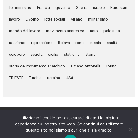
femminismo
Francia
governo
Guerra
israele
Kurdistan
lavoro
Livorno
lotte sociali
Milano
militarismo
mondo del lavoro
movimento anarchico
nato
palestina
razzismo
repressione
Rojava
roma
russia
sanità
sciopero
scuola
sicilia
stati uniti
storia
storia del movimento anarchico
Tiziano Antonelli
Torino
TRIESTE
Turchia
ucraina
USA
Utilizziamo i cookie per assicurarci di darti la migliore
esperienza sul nostro sito web. Se continui ad utilizzare
Umanità Nova © 2026
questo sito noi siamo sicuri che ti sia gradito.