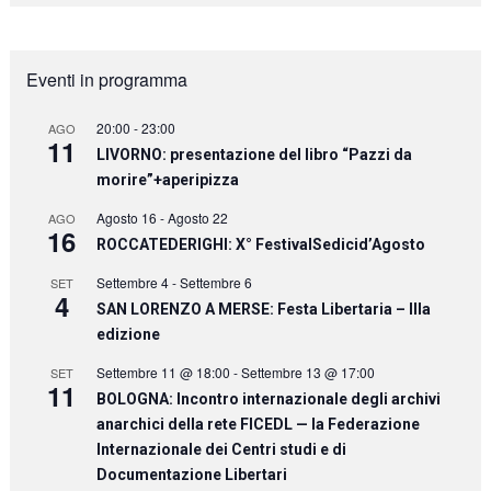
Eventi in programma
20:00
-
23:00
AGO
11
LIVORNO: presentazione del libro “Pazzi da
morire”+aperipizza
Agosto 16
-
Agosto 22
AGO
16
ROCCATEDERIGHI: X° FestivalSedicid’Agosto
Settembre 4
-
Settembre 6
SET
4
SAN LORENZO A MERSE: Festa Libertaria – IIIa
edizione
Settembre 11 @ 18:00
-
Settembre 13 @ 17:00
SET
11
BOLOGNA: Incontro internazionale degli archivi
anarchici della rete FICEDL — la Federazione
Internazionale dei Centri studi e di
Documentazione Libertari