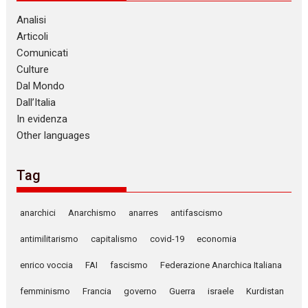
Analisi
Articoli
Comunicati
Culture
Dal Mondo
Dall’Italia
In evidenza
Other languages
Tag
anarchici
Anarchismo
anarres
antifascismo
antimilitarismo
capitalismo
covid-19
economia
enrico voccia
FAI
fascismo
Federazione Anarchica Italiana
femminismo
Francia
governo
Guerra
israele
Kurdistan