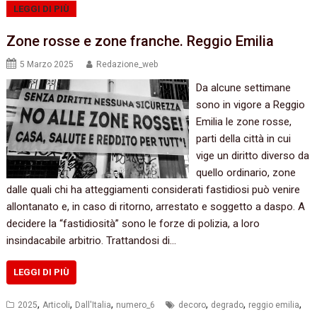
LEGGI DI PIÙ
Zone rosse e zone franche. Reggio Emilia
5 Marzo 2025
Redazione_web
Da alcune settimane
sono in vigore a Reggio
Emilia le zone rosse,
parti della città in cui
vige un diritto diverso da
quello ordinario, zone
dalle quali chi ha atteggiamenti considerati fastidiosi può venire
allontanato e, in caso di ritorno, arrestato e soggetto a daspo. A
decidere la “fastidiosità” sono le forze di polizia, a loro
insindacabile arbitrio. Trattandosi di…
LEGGI DI PIÙ
,
,
,
,
,
,
2025
Articoli
Dall'Italia
numero_6
decoro
degrado
reggio emilia