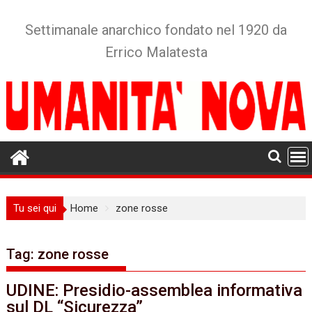
Skip
to
Settimanale anarchico fondato nel 1920 da
content
Errico Malatesta
Tu sei qui
Home
zone rosse
Tag:
zone rosse
UDINE: Presidio-assemblea informativa
sul DL “Sicurezza”