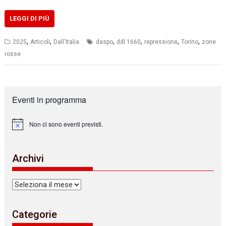
LEGGI DI PIÙ
,
,
,
,
,
,
2025
Articoli
Dall'Italia
daspo
ddl 1660
repressione
Torino
zone
rosse
Eventi in programma
Non ci sono eventi previsti.
N
o
t
i
Archivi
c
e
Archivi
Categorie