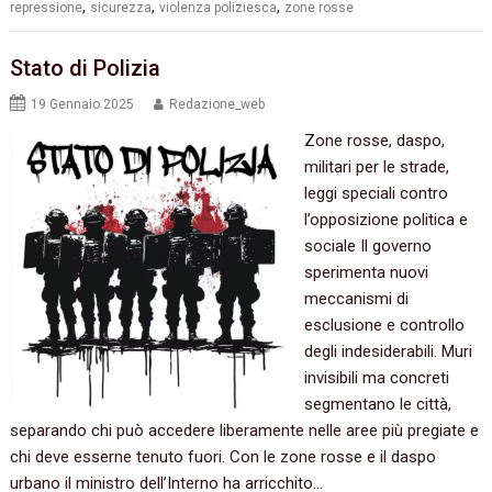
,
,
,
repressione
sicurezza
violenza poliziesca
zone rosse
Stato di Polizia
19 Gennaio 2025
Redazione_web
Zone rosse, daspo,
militari per le strade,
leggi speciali contro
l’opposizione politica e
sociale Il governo
sperimenta nuovi
meccanismi di
esclusione e controllo
degli indesiderabili. Muri
invisibili ma concreti
segmentano le città,
separando chi può accedere liberamente nelle aree più pregiate e
chi deve esserne tenuto fuori. Con le zone rosse e il daspo
urbano il ministro dell’Interno ha arricchito…