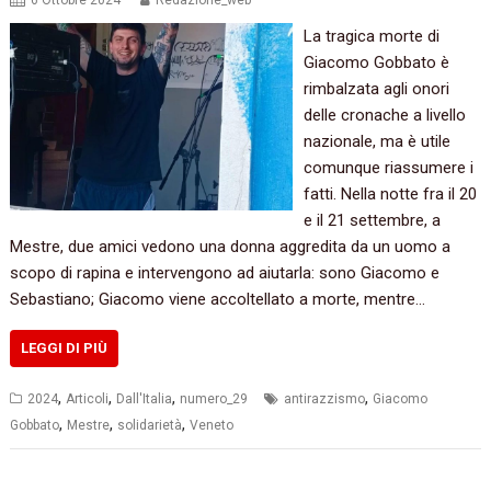
6 Ottobre 2024
Redazione_web
La tragica morte di
Giacomo Gobbato è
rimbalzata agli onori
delle cronache a livello
nazionale, ma è utile
comunque riassumere i
fatti. Nella notte fra il 20
e il 21 settembre, a
Mestre, due amici vedono una donna aggredita da un uomo a
scopo di rapina e intervengono ad aiutarla: sono Giacomo e
Sebastiano; Giacomo viene accoltellato a morte, mentre…
LEGGI DI PIÙ
,
,
,
,
2024
Articoli
Dall'Italia
numero_29
antirazzismo
Giacomo
,
,
,
Gobbato
Mestre
solidarietà
Veneto