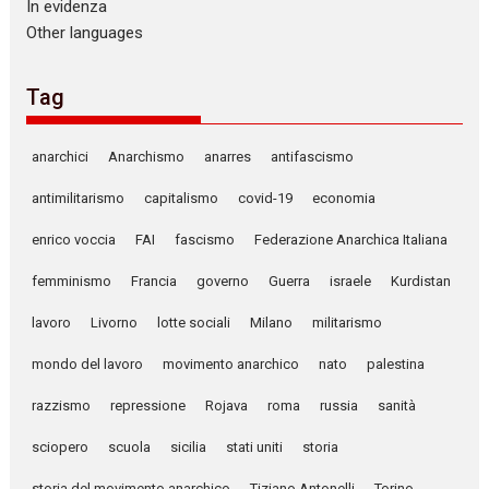
In evidenza
Other languages
Tag
anarchici
Anarchismo
anarres
antifascismo
antimilitarismo
capitalismo
covid-19
economia
enrico voccia
FAI
fascismo
Federazione Anarchica Italiana
femminismo
Francia
governo
Guerra
israele
Kurdistan
lavoro
Livorno
lotte sociali
Milano
militarismo
mondo del lavoro
movimento anarchico
nato
palestina
razzismo
repressione
Rojava
roma
russia
sanità
sciopero
scuola
sicilia
stati uniti
storia
storia del movimento anarchico
Tiziano Antonelli
Torino