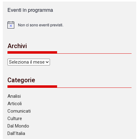
Eventi in programma
Non ci sono eventi previsti.
N
o
t
i
Archivi
c
e
Archivi
Categorie
Analisi
Articoli
Comunicati
Culture
Dal Mondo
Dall’Italia