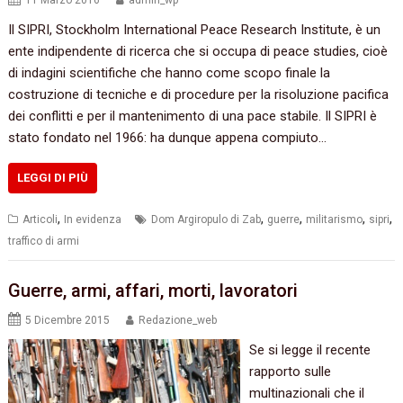
11 Marzo 2016
admin_wp
Il SIPRI, Stockholm International Peace Research Institute, è un
ente indipendente di ricerca che si occupa di peace studies, cioè
di indagini scientifiche che hanno come scopo finale la
costruzione di tecniche e di procedure per la risoluzione pacifica
dei conflitti e per il mantenimento di una pace stabile. Il SIPRI è
stato fondato nel 1966: ha dunque appena compiuto…
LEGGI DI PIÙ
,
,
,
,
,
Articoli
In evidenza
Dom Argiropulo di Zab
guerre
militarismo
sipri
traffico di armi
Guerre,‭ ‬armi,‭ ‬affari,‭ ‬morti,‭ ‬lavoratori
5 Dicembre 2015
Redazione_web
Se si legge il recente
rapporto sulle
multinazionali che il