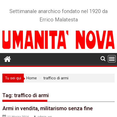
Skip
to
Settimanale anarchico fondato nel 1920 da
content
Errico Malatesta
Tu sei qui
Home
traffico di armi
Tag:
traffico di armi
Armi in vendita, militarismo senza fine