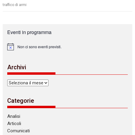
traffico di armi
Eventi in programma
Non ci sono eventi previsti.
N
o
t
i
Archivi
c
e
Archivi
Categorie
Analisi
Articoli
Comunicati