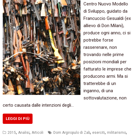
Centro Nuovo Modello
di Sviluppo,‭ ‬guidato da
Francuccio Gesualdi‭ (‬ex
allievo di Don Milani‭)‬,‭
‬produce ogni anno,‭ ‬ci si
potrebbe forse
rasserenare,‭ ‬non
trovando nelle prime
posizioni mondiali per
fatturato le imprese che
producono armi.‭ ‬Ma si
tratterebbe di un
inganno,‭ ‬di una
sottovalutazione,‭ ‬non
certo causata dalle intenzioni degli…
LEGGI DI PIÙ
,
,
,
,
,
2015
Analisi
Articoli
Dom Argiropulo di Zab
eserciti
militarismo