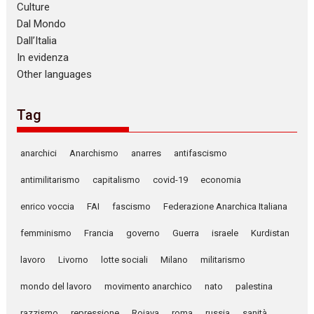
Culture
Dal Mondo
Dall’Italia
In evidenza
Other languages
Tag
anarchici
Anarchismo
anarres
antifascismo
antimilitarismo
capitalismo
covid-19
economia
enrico voccia
FAI
fascismo
Federazione Anarchica Italiana
femminismo
Francia
governo
Guerra
israele
Kurdistan
lavoro
Livorno
lotte sociali
Milano
militarismo
mondo del lavoro
movimento anarchico
nato
palestina
razzismo
repressione
Rojava
roma
russia
sanità