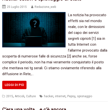
25 Luglio 2015
Redazione_web
La notizia ha provocato
effetti sia nel mondo
reale,‭ ‬con le dimissioni
del capo dei servizi
segreti ciprioti‭ [‬1‭] ‬sia in
tutta Internet con
l’allarme provocato dalla
scoperta di numerose falle di sicurezza‭ [‬2‭] ‬anche se,‭ ‬forse
complice il periodo,‭ ‬non ha mai veramente conquistato il posto
che meritava nei tg serali.‭ ‬Ci stiamo ovviamente riferendo alla
diffusione in Rete,‭…
LEGGI DI PIÙ
,
,
,
,
,
2015
Articoli
Culture
hacker
internet
Pepsy
spionaggio
C’era una volta…‭ ‬e c’è ancora