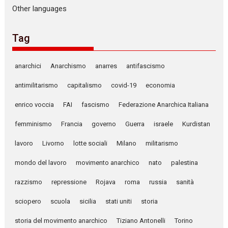
Other languages
Tag
anarchici
Anarchismo
anarres
antifascismo
antimilitarismo
capitalismo
covid-19
economia
enrico voccia
FAI
fascismo
Federazione Anarchica Italiana
femminismo
Francia
governo
Guerra
israele
Kurdistan
lavoro
Livorno
lotte sociali
Milano
militarismo
mondo del lavoro
movimento anarchico
nato
palestina
razzismo
repressione
Rojava
roma
russia
sanità
sciopero
scuola
sicilia
stati uniti
storia
storia del movimento anarchico
Tiziano Antonelli
Torino