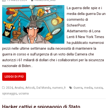
13 Marzo 2024
Redazione_web
La guerra delle spie e i
media della guerra Da un
commento di
ScheerPost.
Adattamento di Lona
Lenti Il New York Times
ha pubblicato numerosi
pezzi nelle ultime settimane sulla necessità di mantenere la
guerra in corso e sull’urgenza di un voto della Camera che
autorizzi i 61 miliardi di dollari che i collaboratori per la sicurezza
nazionale di Biden…
LEGGI DI PIÙ
,
,
,
,
,
,
,
2024
Analisi
Articoli
Dal Mondo
numero_9
Guerra
media
russia
,
spionaggio
ucraina
Hacker cattivi e spionaggio di Stato