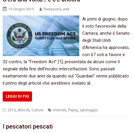
19 Giugno 2015
Redazione_web
Ai primi di giugno,‭ ‬dopo
il voto favorevole della
Camera,‭ ‬anche il Senato
degli Stati Uniti
d’America ha approvato,‭
‬con‭ ‬67‭ ‬voti a favore e‭
‬32‭ ‬contro,‭ ‬la‭ “‬Freedom Act‭” [‬1‭]‬,‭ ‬presentata da alcuni come il
segnale della fine dell’incubo intercettazioni.‭ ‬Sono passati
esattamente due anni da quando sul‭ “‬Guardian‭” ‬venne pubblicato
il primo degli articoli che avrebbero svelato al…
LEGGI DI PIÙ
,
,
,
,
2015
Articoli
Culture
internet
Pepsy
spionaggio
I pescatori pescati