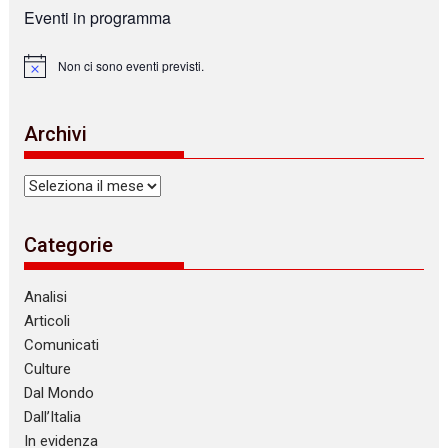
Eventi in programma
Non ci sono eventi previsti.
N
o
t
i
Archivi
c
e
Archivi
Categorie
Analisi
Articoli
Comunicati
Culture
Dal Mondo
Dall’Italia
In evidenza