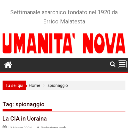
Skip
to
Settimanale anarchico fondato nel 1920 da
content
Errico Malatesta
Tu sei qui
Home
spionaggio
Tag:
spionaggio
La CIA in Ucraina