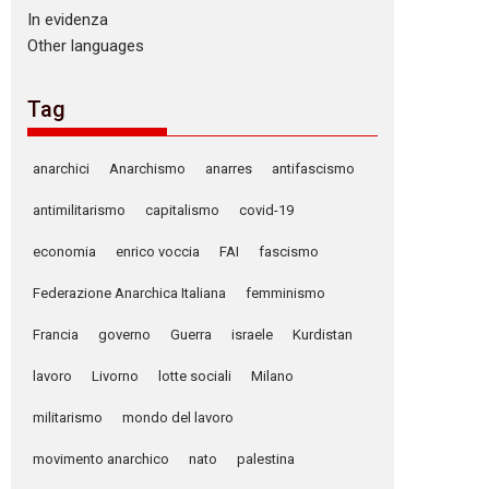
In evidenza
Other languages
Tag
anarchici
Anarchismo
anarres
antifascismo
antimilitarismo
capitalismo
covid-19
economia
enrico voccia
FAI
fascismo
Federazione Anarchica Italiana
femminismo
Francia
governo
Guerra
israele
Kurdistan
lavoro
Livorno
lotte sociali
Milano
militarismo
mondo del lavoro
movimento anarchico
nato
palestina