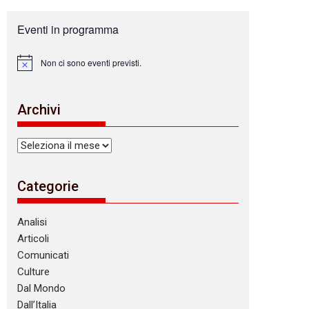
Eventi in programma
Non ci sono eventi previsti.
N
o
t
i
Archivi
c
e
Archivi
Categorie
Analisi
Articoli
Comunicati
Culture
Dal Mondo
Dall’Italia