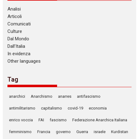
Analisi
Articoli
Comunicati
Culture
Dal Mondo
Dall’Italia
In evidenza
Other languages
Tag
anarchici
Anarchismo
anarres
antifascismo
antimilitarismo
capitalismo
covid-19
economia
enrico voccia
FAI
fascismo
Federazione Anarchica Italiana
femminismo
Francia
governo
Guerra
israele
Kurdistan