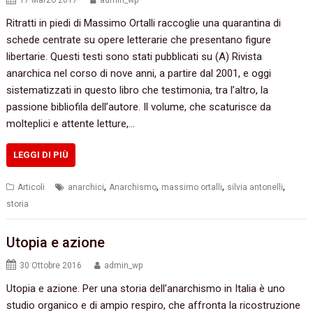
17 Marzo 2017
admin_wp
Ritratti in piedi di Massimo Ortalli raccoglie una quarantina di
schede centrate su opere letterarie che presentano figure
libertarie. Questi testi sono stati pubblicati su (A) Rivista
anarchica nel corso di nove anni, a partire dal 2001, e oggi
sistematizzati in questo libro che testimonia, tra l’altro, la
passione bibliofila dell’autore. Il volume, che scaturisce da
molteplici e attente letture,…
LEGGI DI PIÙ
,
,
,
,
Articoli
anarchici
Anarchismo
massimo ortalli
silvia antonelli
storia
Utopia e azione
30 Ottobre 2016
admin_wp
Utopia e azione.‭ ‬Per una storia dell’anarchismo in Italia è uno
studio organico e di ampio respiro,‭ ‬che affronta la ricostruzione