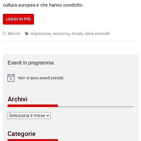
cultura europea e che hanno condotto…
LEGGI DI PIÙ
,
,
,
Articoli
migrazione
razzismo
shoah
silvia antonelli
Eventi in programma
Non ci sono eventi previsti.
N
o
t
i
Archivi
c
e
Archivi
Categorie