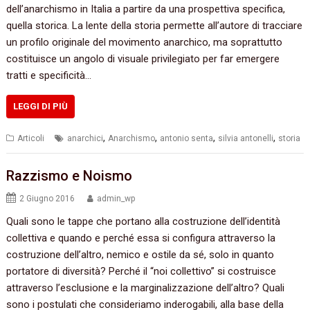
dell’anarchismo in Italia a partire da una prospettiva specifica,‭
‬quella storica.‭ ‬La lente della storia permette all’autore di tracciare
un profilo originale del movimento anarchico,‭ ‬ma soprattutto
costituisce un angolo di visuale privilegiato per far emergere
tratti e specificità…
LEGGI DI PIÙ
,
,
,
,
Articoli
anarchici
Anarchismo
antonio senta
silvia antonelli
storia
Razzismo e Noismo
2 Giugno 2016
admin_wp
Quali sono le tappe che portano alla costruzione dell’identità
collettiva e quando e perché essa si configura attraverso la
costruzione dell’altro,‭ ‬nemico e ostile da sé,‭ ‬solo in quanto
portatore di diversità‭? ‬Perché il‭ “‬noi collettivo‭” ‬si costruisce
attraverso l’esclusione e la marginalizzazione dell’altro‭? ‬Quali
sono i postulati che consideriamo inderogabili,‭ ‬alla base della