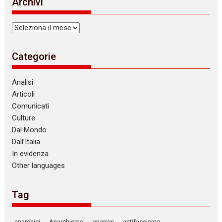
Archivi
c
e
Archivi
Categorie
Analisi
Articoli
Comunicati
Culture
Dal Mondo
Dall’Italia
In evidenza
Other languages
Tag
anarchici
Anarchismo
anarres
antifascismo