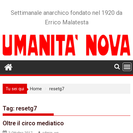
Skip
to
Settimanale anarchico fondato nel 1920 da
content
Errico Malatesta
Tu sei qui
Home
resetg7
Tag:
resetg7
Oltre il circo mediatico