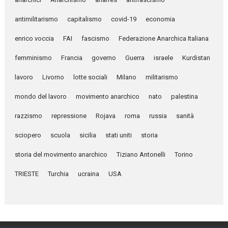
antimilitarismo
capitalismo
covid-19
economia
enrico voccia
FAI
fascismo
Federazione Anarchica Italiana
femminismo
Francia
governo
Guerra
israele
Kurdistan
lavoro
Livorno
lotte sociali
Milano
militarismo
mondo del lavoro
movimento anarchico
nato
palestina
razzismo
repressione
Rojava
roma
russia
sanità
sciopero
scuola
sicilia
stati uniti
storia
storia del movimento anarchico
Tiziano Antonelli
Torino
TRIESTE
Turchia
ucraina
USA