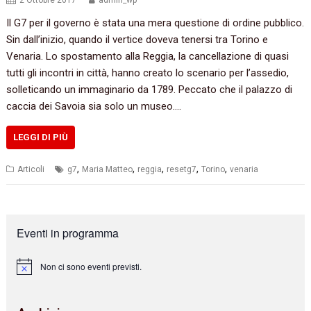
2 Ottobre 2017
admin_wp
Il G7 per il governo è stata una mera questione di ordine pubblico.
Sin dall’inizio, quando il vertice doveva tenersi tra Torino e
Venaria. Lo spostamento alla Reggia, la cancellazione di quasi
tutti gli incontri in città, hanno creato lo scenario per l’assedio,
solleticando un immaginario da 1789. Peccato che il palazzo di
caccia dei Savoia sia solo un museo.…
LEGGI DI PIÙ
,
,
,
,
,
Articoli
g7
Maria Matteo
reggia
resetg7
Torino
venaria
Eventi in programma
Non ci sono eventi previsti.
N
o
t
i