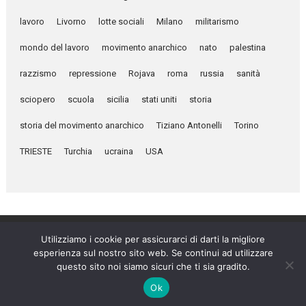
lavoro
Livorno
lotte sociali
Milano
militarismo
mondo del lavoro
movimento anarchico
nato
palestina
razzismo
repressione
Rojava
roma
russia
sanità
sciopero
scuola
sicilia
stati uniti
storia
storia del movimento anarchico
Tiziano Antonelli
Torino
TRIESTE
Turchia
ucraina
USA
Utilizziamo i cookie per assicurarci di darti la migliore
esperienza sul nostro sito web. Se continui ad utilizzare
Umanità Nova © 2026
questo sito noi siamo sicuri che ti sia gradito.
Settimanale anarchico fondato nel 1920 da Errico Malatesta
Ok