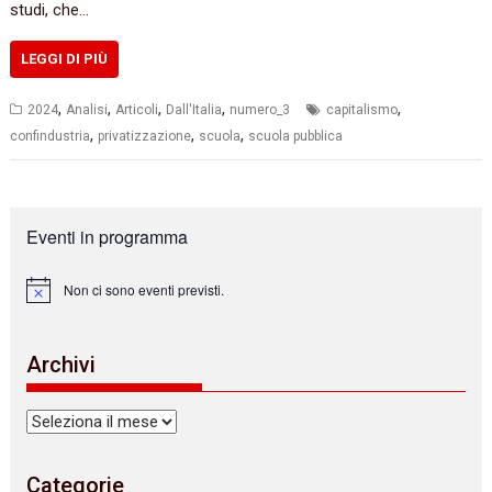
studi, che…
LEGGI DI PIÙ
,
,
,
,
,
2024
Analisi
Articoli
Dall'Italia
numero_3
capitalismo
,
,
,
confindustria
privatizzazione
scuola
scuola pubblica
Eventi in programma
Non ci sono eventi previsti.
N
o
t
i
Archivi
c
e
Archivi
Categorie