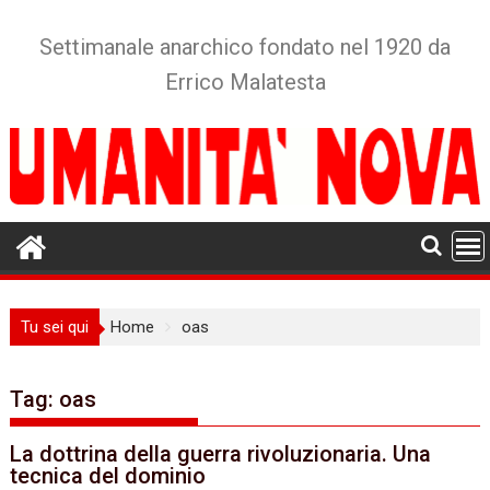
Skip
to
Settimanale anarchico fondato nel 1920 da
content
Errico Malatesta
Tu sei qui
Home
oas
Tag:
oas
La dottrina della guerra rivoluzionaria. Una
tecnica del dominio