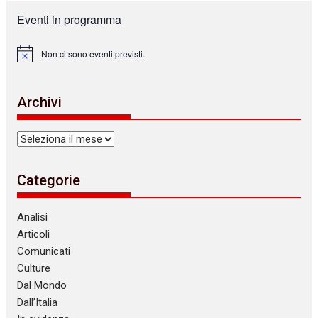
Eventi in programma
Non ci sono eventi previsti.
N
o
t
i
Archivi
c
e
Archivi
Categorie
Analisi
Articoli
Comunicati
Culture
Dal Mondo
Dall’Italia