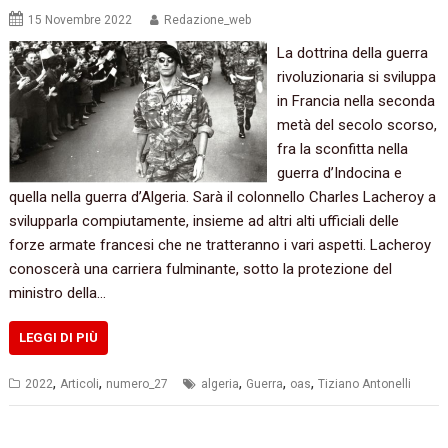
15 Novembre 2022
Redazione_web
La dottrina della guerra
rivoluzionaria si sviluppa
in Francia nella seconda
metà del secolo scorso,
fra la sconfitta nella
guerra d’Indocina e
quella nella guerra d’Algeria. Sarà il colonnello Charles Lacheroy a
svilupparla compiutamente, insieme ad altri alti ufficiali delle
forze armate francesi che ne tratteranno i vari aspetti. Lacheroy
conoscerà una carriera fulminante, sotto la protezione del
ministro della…
LEGGI DI PIÙ
,
,
,
,
,
2022
Articoli
numero_27
algeria
Guerra
oas
Tiziano Antonelli