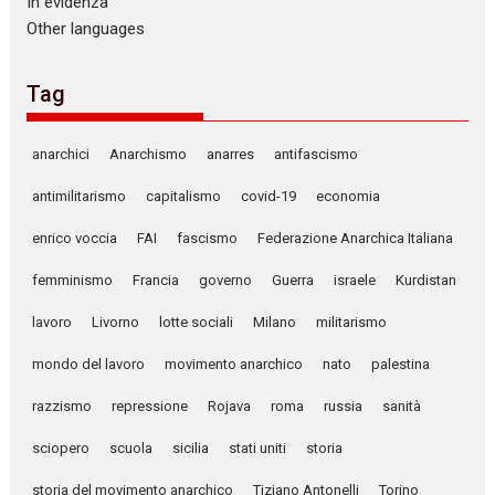
In evidenza
Other languages
Tag
anarchici
Anarchismo
anarres
antifascismo
antimilitarismo
capitalismo
covid-19
economia
enrico voccia
FAI
fascismo
Federazione Anarchica Italiana
femminismo
Francia
governo
Guerra
israele
Kurdistan
lavoro
Livorno
lotte sociali
Milano
militarismo
mondo del lavoro
movimento anarchico
nato
palestina
razzismo
repressione
Rojava
roma
russia
sanità
sciopero
scuola
sicilia
stati uniti
storia
storia del movimento anarchico
Tiziano Antonelli
Torino