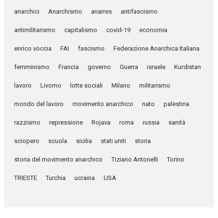
anarchici
Anarchismo
anarres
antifascismo
antimilitarismo
capitalismo
covid-19
economia
enrico voccia
FAI
fascismo
Federazione Anarchica Italiana
femminismo
Francia
governo
Guerra
israele
Kurdistan
lavoro
Livorno
lotte sociali
Milano
militarismo
mondo del lavoro
movimento anarchico
nato
palestina
razzismo
repressione
Rojava
roma
russia
sanità
sciopero
scuola
sicilia
stati uniti
storia
storia del movimento anarchico
Tiziano Antonelli
Torino
TRIESTE
Turchia
ucraina
USA