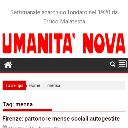
Skip
to
Settimanale anarchico fondato nel 1920 da
content
Errico Malatesta
Tu sei qui
Home
mensa
Tag:
mensa
Firenze: partono le mense sociali autogestite