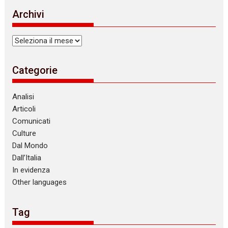
i
Archivi
c
e
Archivi
Categorie
Analisi
Articoli
Comunicati
Culture
Dal Mondo
Dall’Italia
In evidenza
Other languages
Tag