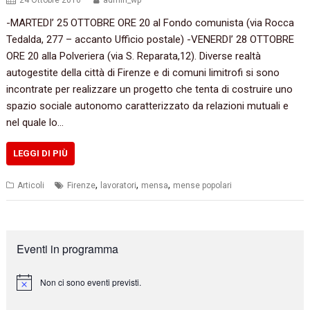
24 Ottobre 2016
admin_wp
-MARTEDI’ 25 OTTOBRE ORE 20 al Fondo comunista (via Rocca
Tedalda, 277 – accanto Ufficio postale) -VENERDI’ 28 OTTOBRE
ORE 20 alla Polveriera (via S. Reparata,12). Diverse realtà
autogestite della città di Firenze e di comuni limitrofi si sono
incontrate per realizzare un progetto che tenta di costruire uno
spazio sociale autonomo caratterizzato da relazioni mutuali e
nel quale lo…
LEGGI DI PIÙ
,
,
,
Articoli
Firenze
lavoratori
mensa
mense popolari
Eventi in programma
Non ci sono eventi previsti.
N
o
t