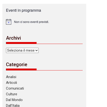
Eventi in programma
Non ci sono eventi previsti.
N
o
t
i
Archivi
c
e
Archivi
Categorie
Analisi
Articoli
Comunicati
Culture
Dal Mondo
Dall’Italia