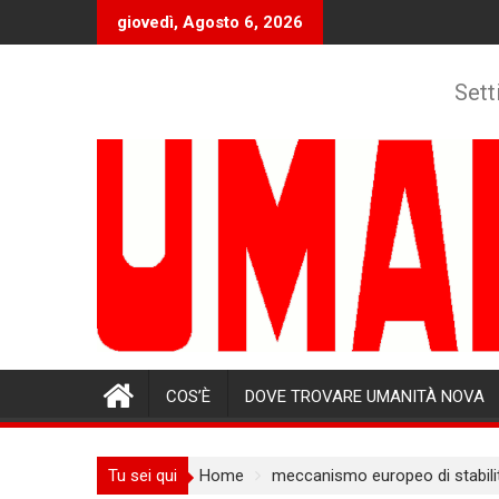
Skip
giovedì, Agosto 6, 2026
to
content
Sett
COS’È
DOVE TROVARE UMANITÀ NOVA
Tu sei qui
Home
meccanismo europeo di stabili