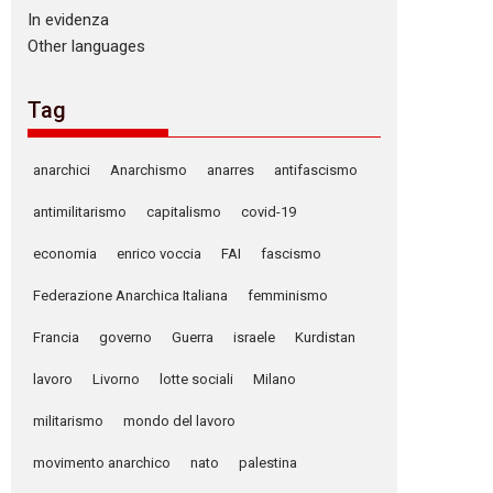
In evidenza
Other languages
Tag
anarchici
Anarchismo
anarres
antifascismo
antimilitarismo
capitalismo
covid-19
economia
enrico voccia
FAI
fascismo
Federazione Anarchica Italiana
femminismo
Francia
governo
Guerra
israele
Kurdistan
lavoro
Livorno
lotte sociali
Milano
militarismo
mondo del lavoro
movimento anarchico
nato
palestina