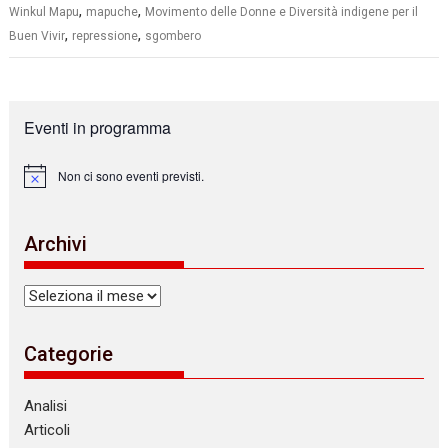
,
,
Winkul Mapu
mapuche
Movimento delle Donne e Diversità indigene per il
,
,
Buen Vivir
repressione
sgombero
Eventi in programma
Non ci sono eventi previsti.
N
o
t
i
Archivi
c
e
Archivi
Categorie
Analisi
Articoli