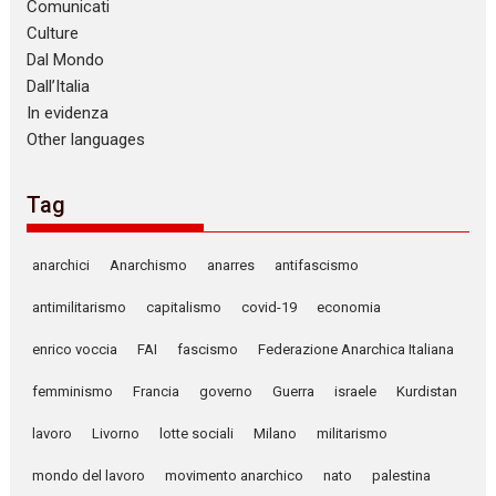
Comunicati
Culture
Dal Mondo
Dall’Italia
In evidenza
Other languages
Tag
anarchici
Anarchismo
anarres
antifascismo
antimilitarismo
capitalismo
covid-19
economia
enrico voccia
FAI
fascismo
Federazione Anarchica Italiana
femminismo
Francia
governo
Guerra
israele
Kurdistan
lavoro
Livorno
lotte sociali
Milano
militarismo
mondo del lavoro
movimento anarchico
nato
palestina