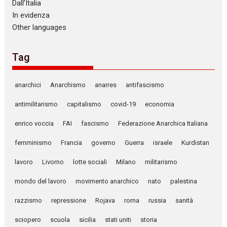
Dall’Italia
In evidenza
Other languages
Tag
anarchici
Anarchismo
anarres
antifascismo
antimilitarismo
capitalismo
covid-19
economia
enrico voccia
FAI
fascismo
Federazione Anarchica Italiana
femminismo
Francia
governo
Guerra
israele
Kurdistan
lavoro
Livorno
lotte sociali
Milano
militarismo
mondo del lavoro
movimento anarchico
nato
palestina
razzismo
repressione
Rojava
roma
russia
sanità
sciopero
scuola
sicilia
stati uniti
storia