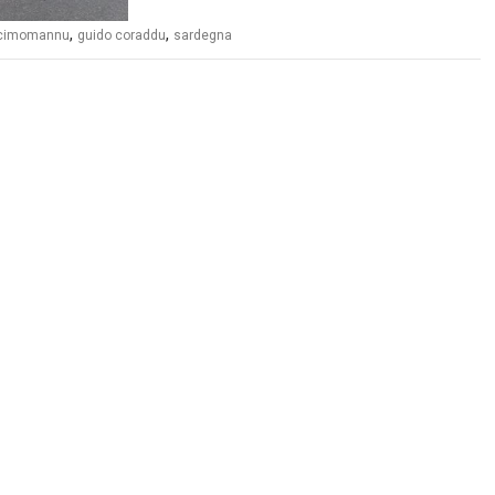
,
,
cimomannu
guido coraddu
sardegna