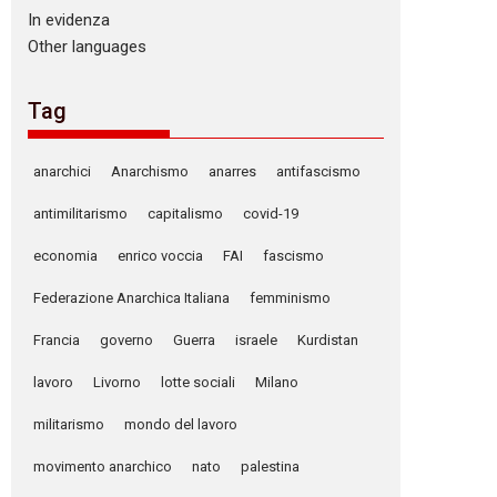
In evidenza
Other languages
Tag
anarchici
Anarchismo
anarres
antifascismo
antimilitarismo
capitalismo
covid-19
economia
enrico voccia
FAI
fascismo
Federazione Anarchica Italiana
femminismo
Francia
governo
Guerra
israele
Kurdistan
lavoro
Livorno
lotte sociali
Milano
militarismo
mondo del lavoro
movimento anarchico
nato
palestina