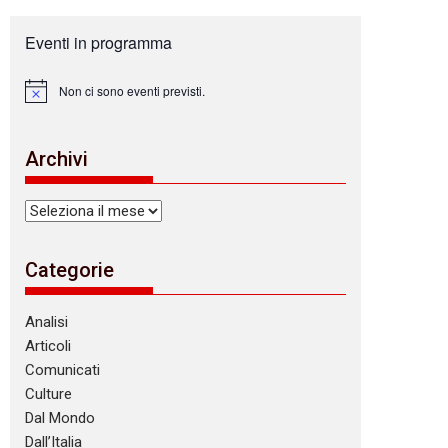
Eventi in programma
Non ci sono eventi previsti.
N
o
t
i
Archivi
c
e
Archivi
Categorie
Analisi
Articoli
Comunicati
Culture
Dal Mondo
Dall’Italia