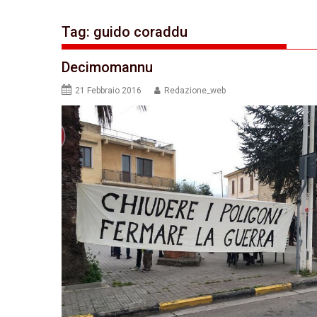
Tag:
guido coraddu
Decimomannu
21 Febbraio 2016
Redazione_web