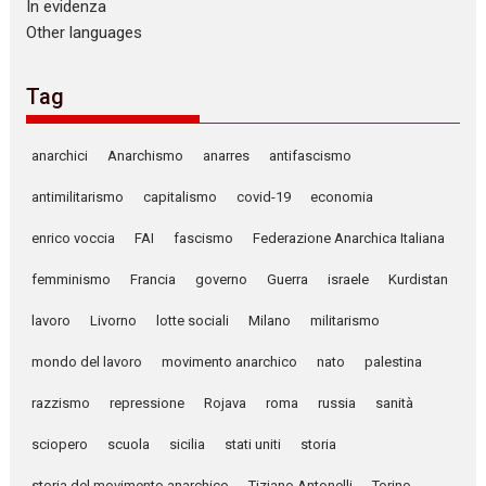
In evidenza
Other languages
Tag
anarchici
Anarchismo
anarres
antifascismo
antimilitarismo
capitalismo
covid-19
economia
enrico voccia
FAI
fascismo
Federazione Anarchica Italiana
femminismo
Francia
governo
Guerra
israele
Kurdistan
lavoro
Livorno
lotte sociali
Milano
militarismo
mondo del lavoro
movimento anarchico
nato
palestina
razzismo
repressione
Rojava
roma
russia
sanità
sciopero
scuola
sicilia
stati uniti
storia
storia del movimento anarchico
Tiziano Antonelli
Torino