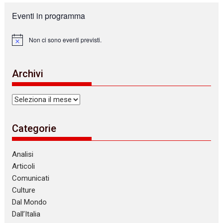
Eventi in programma
Non ci sono eventi previsti.
N
o
t
i
Archivi
c
e
Archivi
Categorie
Analisi
Articoli
Comunicati
Culture
Dal Mondo
Dall’Italia