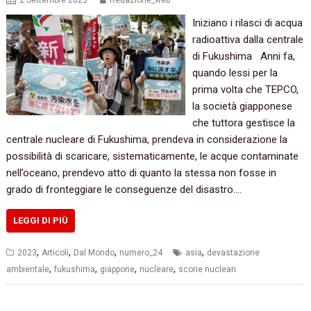
2 Settembre 2023
Redazione_web
Iniziano i rilasci di acqua
radioattiva dalla centrale
di Fukushima Anni fa,
quando lessi per la
prima volta che TEPCO,
la società giapponese
che tuttora gestisce la
centrale nucleare di Fukushima, prendeva in considerazione la
possibilità di scaricare, sistematicamente, le acque contaminate
nell’oceano, prendevo atto di quanto la stessa non fosse in
grado di fronteggiare le conseguenze del disastro.…
LEGGI DI PIÙ
,
,
,
,
2023
Articoli
Dal Mondo
numero_24
asia
devastazione
,
,
,
,
ambientale
fukushima
giappone
nucleare
scorie nucleari