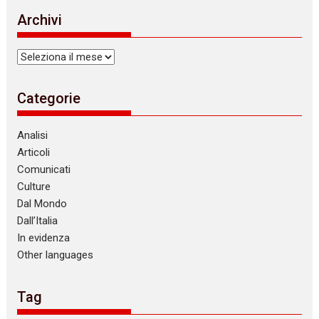
i
Archivi
c
e
Archivi
Categorie
Analisi
Articoli
Comunicati
Culture
Dal Mondo
Dall’Italia
In evidenza
Other languages
Tag