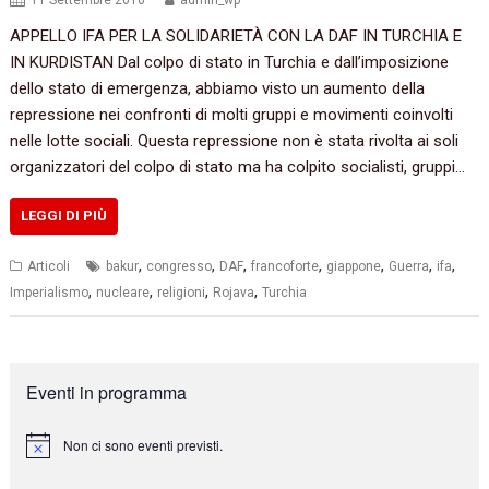
11 Settembre 2016
admin_wp
APPELLO IFA PER LA SOLIDARIETÀ CON LA DAF IN TURCHIA E
IN KURDISTAN Dal colpo di stato in Turchia e dall’imposizione
dello stato di emergenza,‭ ‬abbiamo visto un aumento della
repressione nei confronti di molti gruppi e movimenti coinvolti
nelle lotte sociali.‭ ‬Questa repressione non è stata rivolta ai soli
organizzatori del colpo di stato ma ha colpito socialisti,‭ ‬gruppi…
LEGGI DI PIÙ
,
,
,
,
,
,
,
Articoli
bakur
congresso
DAF
francoforte
giappone
Guerra
ifa
,
,
,
,
Imperialismo
nucleare
religioni
Rojava
Turchia
Eventi in programma
Non ci sono eventi previsti.
N
o
t