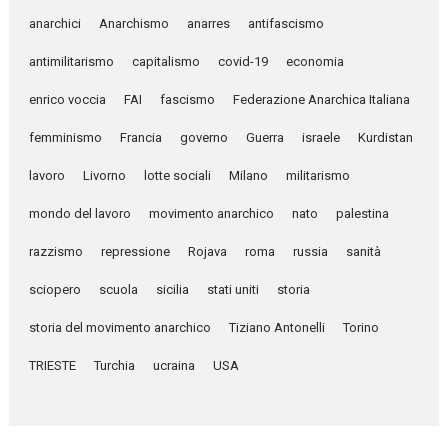
anarchici
Anarchismo
anarres
antifascismo
antimilitarismo
capitalismo
covid-19
economia
enrico voccia
FAI
fascismo
Federazione Anarchica Italiana
femminismo
Francia
governo
Guerra
israele
Kurdistan
lavoro
Livorno
lotte sociali
Milano
militarismo
mondo del lavoro
movimento anarchico
nato
palestina
razzismo
repressione
Rojava
roma
russia
sanità
sciopero
scuola
sicilia
stati uniti
storia
storia del movimento anarchico
Tiziano Antonelli
Torino
TRIESTE
Turchia
ucraina
USA