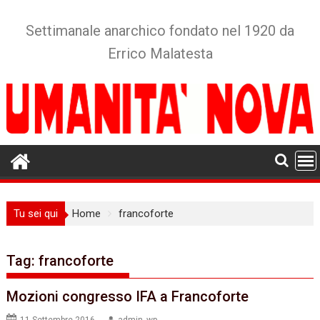
Skip
to
Settimanale anarchico fondato nel 1920 da
content
Errico Malatesta
Tu sei qui
Home
francoforte
Tag:
francoforte
Mozioni congresso IFA a Francoforte