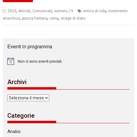
,
,
,
,
2023
Articoli
Comunicati
numero_19
enrico di cola
movimento
,
,
,
anarchico
piazza fontana
roma
strage di stato
Eventi in programma
Non ci sono eventi previsti.
N
o
t
i
Archivi
c
e
Archivi
Categorie
Analisi