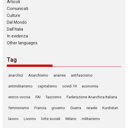
Articoli
Comunicati
Culture
Dal Mondo
Dall’Italia
In evidenza
Other languages
Tag
anarchici
Anarchismo
anarres
antifascismo
antimilitarismo
capitalismo
covid-19
economia
enrico voccia
FAI
fascismo
Federazione Anarchica Italiana
femminismo
Francia
governo
Guerra
israele
Kurdistan
lavoro
Livorno
lotte sociali
Milano
militarismo