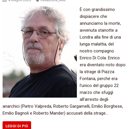
4 Giugno 2023
Redazione_web
È con grandissimo
dispiacere che
annunciamo la morte,
avvenuta stanotte a
Londra alla fine di una
lunga malattia, del
nostro compagno
Enrico Di Cola. Enrico
era diventato noto dopo
la strage di Piazza
Fontana, perché era
l’unico del gruppo 22
marzo che sfuggì
all’arresto degli
anarchici (Pietro Valpreda, Roberto Gargamelli, Emilio Borghese,
Emilio Bagnoli e Roberto Mander) accusati della strage…
LEGGI DI PIÙ