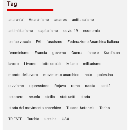
Tag
anarchici
Anarchismo
anarres
antifascismo
antimilitarismo
capitalismo
covid-19
economia
enrico voccia
FAI
fascismo
Federazione Anarchica Italiana
femminismo
Francia
governo
Guerra
israele
Kurdistan
lavoro
Livorno
lotte sociali
Milano
militarismo
mondo del lavoro
movimento anarchico
nato
palestina
razzismo
repressione
Rojava
roma
russia
sanità
sciopero
scuola
sicilia
stati uniti
storia
storia del movimento anarchico
Tiziano Antonelli
Torino
TRIESTE
Turchia
ucraina
USA