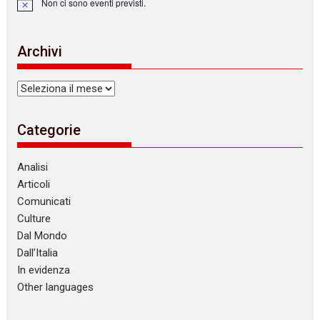
Non ci sono eventi previsti.
N
o
t
i
Archivi
c
e
Archivi
Categorie
Analisi
Articoli
Comunicati
Culture
Dal Mondo
Dall’Italia
In evidenza
Other languages