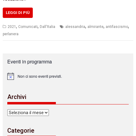
LEGGI DI PIÙ
,
,
,
,
,
2021
Comunicati
Dall'Italia
alessandria
almirante
antifascismo
perlanera
Eventi in programma
Non ci sono eventi previsti.
N
o
t
i
Archivi
c
e
Archivi
Categorie