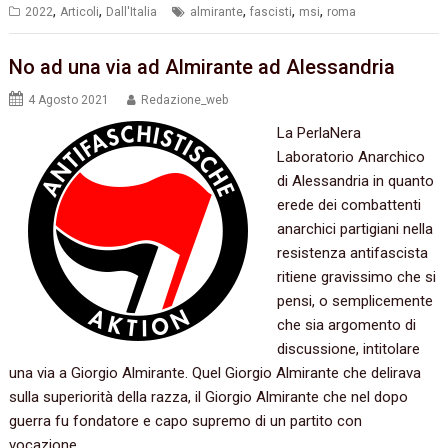
,
,
,
,
,
2022
Articoli
Dall'Italia
almirante
fascisti
msi
roma
No ad una via ad Almirante ad Alessandria
4 Agosto 2021
Redazione_web
La PerlaNera
Laboratorio Anarchico
di Alessandria in quanto
erede dei combattenti
anarchici partigiani nella
resistenza antifascista
ritiene gravissimo che si
pensi, o semplicemente
che sia argomento di
discussione, intitolare
una via a Giorgio Almirante. Quel Giorgio Almirante che delirava
sulla superiorità della razza, il Giorgio Almirante che nel dopo
guerra fu fondatore e capo supremo di un partito con
vocazione…