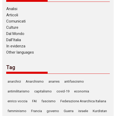
Analisi
Articoli
Comunicati
Culture
Dal Mondo
Dall’Italia
In evidenza
Other languages
Tag
anarchici
Anarchismo
anarres
antifascismo
antimilitarismo
capitalismo
covid-19
economia
enrico voccia
FAI
fascismo
Federazione Anarchica Italiana
femminismo
Francia
governo
Guerra
israele
Kurdistan