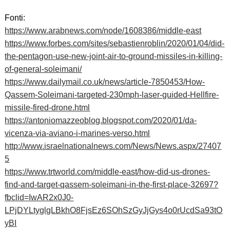
Fonti:
https://www.arabnews.com/node/1608386/middle-east
https://www.forbes.com/sites/sebastienroblin/2020/01/04/did-
the-pentagon-use-new-joint-air-to-ground-missiles-in-killing-
of-general-soleimani/
https://www.dailymail.co.uk/news/article-7850453/How-
Qassem-Soleimani-targeted-230mph-laser-guided-Hellfire-
missile-fired-drone.html
https://antoniomazzeoblog.blogspot.com/2020/01/da-
vicenza-via-aviano-i-marines-verso.html
http://www.israelnationalnews.com/News/News.aspx/27407
5
https://www.trtworld.com/middle-east/how-did-us-drones-
find-and-target-qassem-soleimani-in-the-first-place-32697?
fbclid=IwAR2x0J0-
LPjDYLtyglgLBkhO8FjsEz6SOhSzGyJjGys4o0rUcdSa93tO
yBI