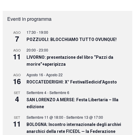
Eventi in programma
17:30
-
19:00
AGO
7
POZZUOLI: BLOCCHIAMO TUTTO OVUNQUE!
20:00
-
23:00
AGO
11
LIVORNO: presentazione del libro “Pazzi da
morire”+aperipizza
Agosto 16
-
Agosto 22
AGO
16
ROCCATEDERIGHI: X° FestivalSedicid’Agosto
Settembre 4
-
Settembre 6
SET
4
SAN LORENZO A MERSE: Festa Libertaria – IIIa
edizione
Settembre 11 @ 18:00
-
Settembre 13 @ 17:00
SET
11
BOLOGNA: Incontro internazionale degli archivi
anarchici della rete FICEDL — la Federazione