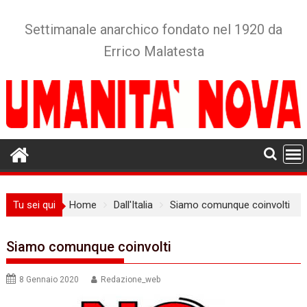
Skip
to
Settimanale anarchico fondato nel 1920 da
content
Errico Malatesta
Tu sei qui
Home
Dall'Italia
Siamo comunque coinvolti
Siamo comunque coinvolti
8 Gennaio 2020
Redazione_web