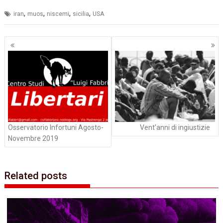
,
,
,
,
iran
muos
niscemi
sicilia
USA
Navigazione
articoli
Osservatorio Infortuni Agosto-
Vent’anni di ingiustizie
Novembre 2019
Related posts