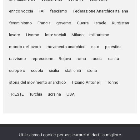
enrico voccia
FAI
fascismo
Federazione Anarchica Italiana
femminismo
Francia
governo
Guerra
israele
Kurdistan
lavoro
Livorno
lotte sociali
Milano
militarismo
mondo del lavoro
movimento anarchico
nato
palestina
razzismo
repressione
Rojava
roma
russia
sanità
sciopero
scuola
sicilia
stati uniti
storia
storia del movimento anarchico
Tiziano Antonelli
Torino
TRIESTE
Turchia
ucraina
USA
Utilizziamo i cookie per assicurarci di darti la migliore