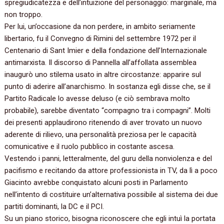
spregiudicatezza e dell’intuizione del personaggio:‭ ‬marginale,‭ ‬ma
non troppo.
Per lui,‭ ‬un’occasione da non perdere,‭ ‬in ambito seriamente
libertario,‭ ‬fu il Convegno di Rimini del settembre‭ ‬1972‭ ‬per il
Centenario di Sant Imier e della fondazione dell’Internazionale
antimarxista.‭ ‬Il discorso di Pannella all’affollata assemblea
inaugurò uno stilema usato in altre circostanze:‭ ‬apparire sul
punto di aderire all’anarchismo.‭ ‬In sostanza egli disse che,‭ ‬se il
Partito Radicale lo avesse deluso‭ (‬e ciò sembrava molto
probabile‭)‬,‭ ‬sarebbe diventato‭ “‬compagno tra i compagni‭”‬.‭ ‬Molti
dei presenti applaudirono ritenendo di aver trovato un nuovo
aderente di rilievo,‭ ‬una personalità preziosa per le capacità
comunicative e il ruolo pubblico in costante ascesa.
Vestendo i panni,‭ ‬letteralmente,‭ ‬del guru della nonviolenza e del
pacifismo e recitando da attore professionista in TV,‭ ‬da lì a poco
Giacinto avrebbe conquistato alcuni posti in Parlamento
nell’intento di costituire un’alternativa possibile al sistema dei due
partiti dominanti,‭ ‬la DC e il PCI.‭
Su un piano storico,‭ ‬bisogna riconoscere che egli intuì la portata