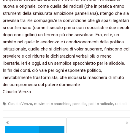
nuova e originale,‭ ‬come quella dei radicali‭ (‬che in pratica erano
strumenti della smisurata ambizione pannelliana‭)‬,‭ ‬ritengo che sia
prevalsa tra i/le‭ ‬compagni/e la convinzione che gli spazi legalitari
si confermano‭ (‬come il secolo prima con i socialisti e due secoli
dopo con i grillini‭) ‬un terreno più che scivoloso.‭ ‬Era,‭ ‬ed è,‭ ‬un
ambito nel quale le scadenze e i condizionamenti della politica
istituzionale,‭ ‬quella che si dichiara di voler superare,‭ ‬finiscono col
prevalere e col ridurre le dichiarazioni verbali più o meno
libertarie,‭ ‬ieri e oggi,‭ ‬ad un semplice specchietto per le allodole.‭
In fin dei conti,‭ ‬ciò vale per ogni esponente politico,‭
‬inevitabilmente trasformista,‭ ‬che indossi la maschera di rifiuto
dei compromessi col potere dominante.
Claudio Venza
,
,
,
,
Claudio Venza
movimento anarchico
pannella
partito radicale
radicali
Navigazione
articoli