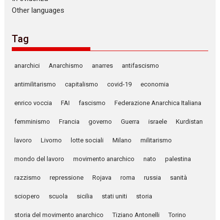
Other languages
Tag
anarchici
Anarchismo
anarres
antifascismo
antimilitarismo
capitalismo
covid-19
economia
enrico voccia
FAI
fascismo
Federazione Anarchica Italiana
femminismo
Francia
governo
Guerra
israele
Kurdistan
lavoro
Livorno
lotte sociali
Milano
militarismo
mondo del lavoro
movimento anarchico
nato
palestina
razzismo
repressione
Rojava
roma
russia
sanità
sciopero
scuola
sicilia
stati uniti
storia
storia del movimento anarchico
Tiziano Antonelli
Torino