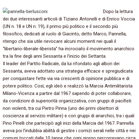
Dopo la lettura
dei due interessanti articoli di Tiziano Antonelli e di Enrico Voccia‭
(‬UN n.‭ ‬18‭ ‬e UN n.‭ ‬19‭)‬,‭ ‬il primo più politico e il secondo più
filosofico,‭ ‬dedicati al ruolo di Giacinto,‭ ‬detto Marco,‭ ‬Pannella,‭
‬ritengo che sia utile rievocare alcuni momenti nei quali il‭
“‬libertario-liberale-liberista‭” ‬ha incrociato il movimento anarchico
tra la fine degli anni Sessanta e l’inizio dei Settanta.‭
Il leader del Partito Radicale,‭ ‬da lui rifondato agli albori dei
Sessanta,‭ ‬aveva adottato una strategia efficace e spregiudicata
per conquistare fette via via crescenti di opinione pubblica e di
potere politico.‭ ‬Così,‭ ‬egli ideò e realizzò la Marcia Antimilitarista
Milano-Vicenza a partire dal‭ ‬1967‭ ‬sapendo di poter collaborare,‭
‬da condizioni di superiorità organizzativa,‭ ‬con gruppi di pacifisti
non violenti,‭ ‬tra cui Pietro Pinna‭ (‬uno dei primi obiettori di
coscienza al servizio militare‭) ‬e con gruppi di anarchici,‭ ‬tra i quali
Pino Pinelli che partecipò agli inizi della Marcia del‭ ‬1967.‭ ‬Pannella
aveva poi l’indubbia abilità di gestire i comizi serali nelle città e nei
comuni toccati dalle‭ ‬10‭ ‬tappe che ogni giorno percorrevano circa‭