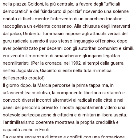
nella piazza Goldoni,‭ ‬la più centrale,‭ ‬a favore degli‭ “‬ufficiali
democratici‭” ‬e del‭ “‬sindacato di polizia‭” ‬ricevendo una solenne
ondata di fischi mentre l’intervento di un anarchico triestino
raccoglieva un evidente consenso.‭ ‬Alla chiusura degli interventi
dal palco,‭ ‬Umberto Tommasini rispose agli attacchi verbali del
guru radicale usando il suo stesso linguaggio offensivo:‭ ‬dopo
aver polemizzato per decenni con gli autoritari comunisti e simili,‭
‬era venuto il momento di smascherare gli inganni legalitari
neomilitaristi.‭ (‬Per la cronaca:‭ ‬nel‭ ‬1992,‭ ‬ai tempi della guerra
nell’ex Jugoslavia,‭ ‬Giacinto si esibì nella tuta mimetica
dell’esercito croato‭!)
Il giorno dopo,‭ ‬la Marcia percorse la prima tappa ma,‭ ‬in
un’assemblea risolutiva,‭ ‬la componente libertaria si staccò e
convocò diversi incontri alternativi ai radicali nelle città e nei
paesi del percorso previsto.‭ ‬I nostri appuntamenti videro una
notevole partecipazione di cittadini e di militari in libera uscita:‭
‬l’antimilitarismo coerente mostrava la propria credibilità e
capacità anche in Friuli.
Da questa sequenza di intese e conflitti con una formazione