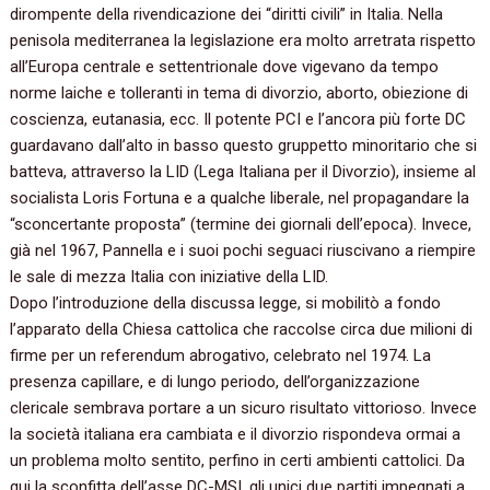
dirompente della rivendicazione dei‭ “‬diritti civili‭” ‬in Italia.‭ ‬Nella
penisola mediterranea la legislazione era molto arretrata rispetto
all’Europa centrale e settentrionale dove vigevano da tempo
norme laiche e tolleranti in tema di divorzio,‭ ‬aborto,‭ ‬obiezione di
coscienza,‭ ‬eutanasia,‭ ‬ecc.‭ ‬Il potente PCI e l’ancora più forte DC
guardavano dall’alto in basso questo gruppetto minoritario che si
batteva,‭ ‬attraverso la LID‭ (‬Lega Italiana per il Divorzio‭)‬,‭ ‬insieme al
socialista Loris Fortuna e a qualche liberale,‭ ‬nel propagandare la‭
“‬sconcertante proposta‭” (‬termine dei giornali dell’epoca‭)‬.‭ ‬Invece,‭
‬già nel‭ ‬1967,‭ ‬Pannella e i suoi pochi seguaci riuscivano a riempire
le sale di mezza Italia con iniziative della LID.
Dopo l’introduzione della discussa legge,‭ ‬si mobilitò a fondo
l’apparato della Chiesa cattolica che raccolse circa due milioni di
firme per un referendum abrogativo,‭ ‬celebrato nel‭ ‬1974.‭ ‬La
presenza capillare,‭ ‬e di lungo periodo,‭ ‬dell’organizzazione
clericale sembrava portare a un sicuro risultato vittorioso.‭ ‬Invece
la società italiana era cambiata e il divorzio rispondeva ormai a
un problema molto sentito,‭ ‬perfino in certi ambienti cattolici.‭ ‬Da
qui la sconfitta dell’asse DC-MSI,‭ ‬gli unici due partiti impegnati a