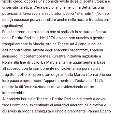
vicolo cieco,‭ ‬occorre una considerevole dose di scelta utopica e
di sensibilità etica.‭ ‬C’era perciò,‭ ‬anche nei primi Settanta,‭ ‬una
potenzialità favorevole ai reclutatori politici‭ “‬alternativi‭”‬.‭ (‬Non so
se egli riuscisse poi a rastrellare anche nelle nostre file adesioni
significative‭)‬.
Fu sul terreno antimilitarista che si realizzò la rottura definitiva
con il Partito Radicale.‭ ‬Nel‭ ‬1974,‭ ‬poiché non riusciva a gestire
tranquillamente la Marcia,‭ ‬ora da Trieste ad Aviano,‭ ‬a causa
dell’incontrollabile attività degli anarchici organizzati,‭ ‬i radicali
indissero‭ (‬in contemporanea‭!) ‬un’altra iniziativa nazionale a
Roma alla fine di luglio.‭ ‬La Marcia si tenne ugualmente in base
all’accordo con la componente nonviolenta,‭ ‬sia pure su un
tragitto ridotto.‭ ‬E i promotori originari della Marcia ritornarono sui
loro passi e riproposero l’appuntamento nell’estate del‭ ‬1975,‭
‬mentre la differenziazione si stava evidenziando come
irrecuperabile.‭
Al comizio iniziale a Trieste,‭ ‬il Partito Radicale si trovò a dover
fare i conti con un centinaio di anarchici aderenti all’iniziativa e
qui rivelò la propria ambiguità e l’indole prepotente.‭ ‬Pannella parlò