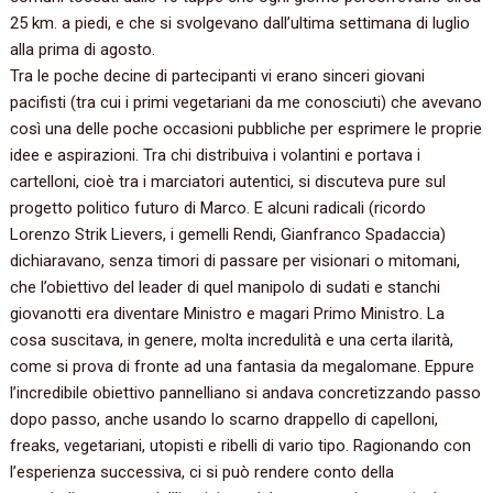
‬25‭ ‬km.‭ ‬a piedi,‭ ‬e che si svolgevano dall’ultima settimana di luglio
alla prima di agosto.
Tra le poche decine di partecipanti vi erano sinceri giovani
pacifisti‭ (‬tra cui i primi vegetariani da me conosciuti‭) ‬che avevano
così una delle poche occasioni pubbliche per esprimere le proprie
idee e aspirazioni.‭ ‬Tra chi distribuiva i volantini e portava i
cartelloni,‭ ‬cioè tra i marciatori autentici,‭ ‬si discuteva pure sul
progetto politico futuro di Marco.‭ ‬E alcuni radicali‭ (‬ricordo
Lorenzo Strik Lievers,‭ ‬i gemelli Rendi,‭ ‬Gianfranco Spadaccia‭)
‬dichiaravano,‭ ‬senza timori di passare per visionari o mitomani,‭
‬che l’obiettivo del leader di quel manipolo di sudati e stanchi
giovanotti era diventare Ministro e magari Primo Ministro.‭ ‬La
cosa suscitava,‭ ‬in genere,‭ ‬molta incredulità e una certa ilarità,‭
‬come si prova di fronte ad una fantasia da megalomane.‭ ‬Eppure
l’incredibile obiettivo pannelliano si andava concretizzando passo
dopo passo,‭ ‬anche usando lo scarno drappello di capelloni,‭
‬freaks,‭ ‬vegetariani,‭ ‬utopisti e ribelli di vario tipo.‭ ‬Ragionando con
l’esperienza successiva,‭ ‬ci si può rendere conto della