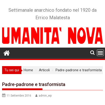
Skip
to
Settimanale anarchico fondato nel 1920 da
content
Errico Malatesta
Tu sei qui
Home
Articoli
Padre-padrone e trasformista
Padre-padrone e trasformista
11 Settembre 2016
admin_wp