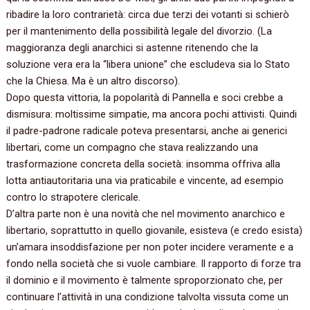
ribadire la loro contrarietà:‭ ‬circa due terzi dei votanti si schierò
per il mantenimento della possibilità legale del divorzio.‭ (‬La
maggioranza degli anarchici si astenne ritenendo che la
soluzione vera era la‭ “‬libera unione‭” ‬che escludeva sia lo Stato
che la Chiesa.‭ ‬Ma è un altro discorso‭)‬.
Dopo questa vittoria,‭ ‬la popolarità di Pannella e soci crebbe a
dismisura:‭ ‬moltissime simpatie,‭ ‬ma ancora pochi attivisti.‭ ‬Quindi
il padre-padrone radicale poteva presentarsi,‭ ‬anche ai generici
libertari,‭ ‬come un compagno che stava realizzando una
trasformazione concreta della società:‭ ‬insomma offriva alla
lotta antiautoritaria una via praticabile e vincente,‭ ‬ad esempio
contro lo strapotere clericale.‭
D’altra parte non è una novità che nel movimento anarchico e
libertario,‭ ‬soprattutto in quello giovanile,‭ ‬esisteva‭ (‬e credo esista‭)
‬un’amara insoddisfazione per non poter incidere veramente e a
fondo nella società che si vuole cambiare.‭ ‬Il rapporto di forze tra
il dominio e il movimento è talmente sproporzionato che,‭ ‬per
continuare l’attività in una condizione talvolta vissuta come un