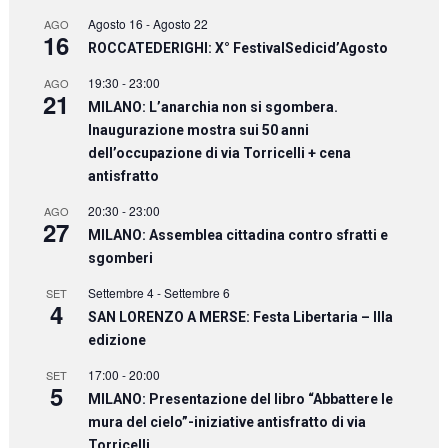
Agosto 16
-
Agosto 22
AGO
16
ROCCATEDERIGHI: X° FestivalSedicid’Agosto
19:30
-
23:00
AGO
21
MILANO: L’anarchia non si sgombera.
Inaugurazione mostra sui 50 anni
dell’occupazione di via Torricelli + cena
antisfratto
20:30
-
23:00
AGO
27
MILANO: Assemblea cittadina contro sfratti e
sgomberi
Settembre 4
-
Settembre 6
SET
4
SAN LORENZO A MERSE: Festa Libertaria – IIIa
edizione
17:00
-
20:00
SET
5
MILANO: Presentazione del libro “Abbattere le
mura del cielo”-iniziative antisfratto di via
Torricelli