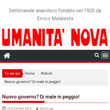
Skip
to
Settimanale anarchico fondato nel 1920 da
content
Errico Malatesta
Tu sei qui
Home
Articoli
Nuovo governo? Di male in peggio!
Nuovo governo? Di male in peggio!
18 Dicembre 2016
admin_wp