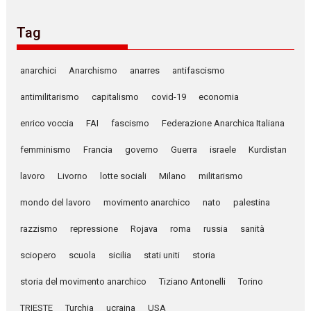
Tag
anarchici
Anarchismo
anarres
antifascismo
antimilitarismo
capitalismo
covid-19
economia
enrico voccia
FAI
fascismo
Federazione Anarchica Italiana
femminismo
Francia
governo
Guerra
israele
Kurdistan
lavoro
Livorno
lotte sociali
Milano
militarismo
mondo del lavoro
movimento anarchico
nato
palestina
razzismo
repressione
Rojava
roma
russia
sanità
sciopero
scuola
sicilia
stati uniti
storia
storia del movimento anarchico
Tiziano Antonelli
Torino
TRIESTE
Turchia
ucraina
USA