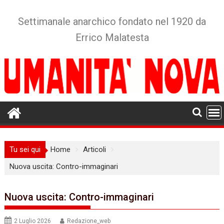
Skip
to
Settimanale anarchico fondato nel 1920 da
content
Errico Malatesta
Tu sei qui
Home
Articoli
Nuova uscita: Contro-immaginari
Nuova uscita: Contro-immaginari
2 Luglio 2026
Redazione_web