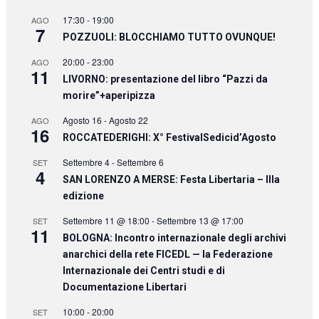
17:30
-
19:00
AGO
7
POZZUOLI: BLOCCHIAMO TUTTO OVUNQUE!
20:00
-
23:00
AGO
11
LIVORNO: presentazione del libro “Pazzi da
morire”+aperipizza
Agosto 16
-
Agosto 22
AGO
16
ROCCATEDERIGHI: X° FestivalSedicid’Agosto
Settembre 4
-
Settembre 6
SET
4
SAN LORENZO A MERSE: Festa Libertaria – IIIa
edizione
Settembre 11 @ 18:00
-
Settembre 13 @ 17:00
SET
11
BOLOGNA: Incontro internazionale degli archivi
anarchici della rete FICEDL — la Federazione
Internazionale dei Centri studi e di
Documentazione Libertari
10:00
-
20:00
SET