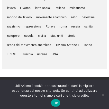
lavoro
Livorno
lotte sociali
Milano
militarismo
mondo del lavoro
movimento anarchico
nato
palestina
razzismo
repressione
Rojava
roma
russia
sanità
sciopero
scuola
sicilia
stati uniti
storia
storia del movimento anarchico
Tiziano Antonelli
Torino
TRIESTE
Turchia
ucraina
USA
Utilizziamo i cookie per assicurarci di darti la migliore
esperienza sul nostro sito web. Se continui ad utilizzare
Umanità Nova © 2026
questo sito noi siamo sicuri che ti sia gradito.
Settimanale anarchico fondato nel 1920 da Errico Malatesta
Ok