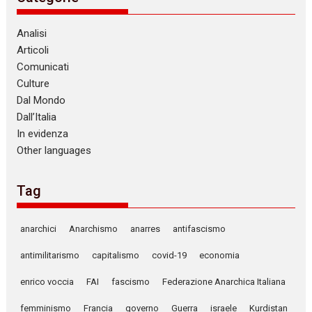
Analisi
Articoli
Comunicati
Culture
Dal Mondo
Dall’Italia
In evidenza
Other languages
Tag
anarchici
Anarchismo
anarres
antifascismo
antimilitarismo
capitalismo
covid-19
economia
enrico voccia
FAI
fascismo
Federazione Anarchica Italiana
femminismo
Francia
governo
Guerra
israele
Kurdistan