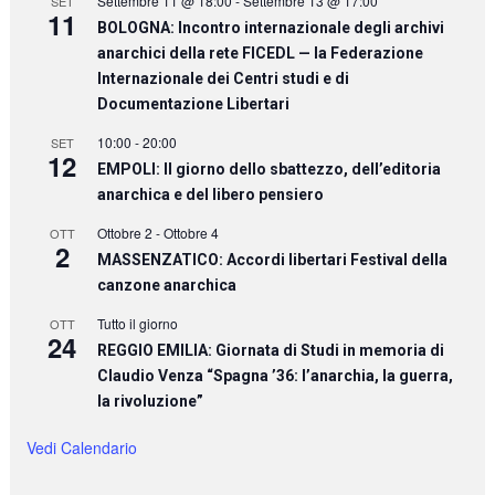
Settembre 11 @ 18:00
-
Settembre 13 @ 17:00
SET
11
BOLOGNA: Incontro internazionale degli archivi
anarchici della rete FICEDL — la Federazione
Internazionale dei Centri studi e di
Documentazione Libertari
10:00
-
20:00
SET
12
EMPOLI: Il giorno dello sbattezzo, dell’editoria
anarchica e del libero pensiero
Ottobre 2
-
Ottobre 4
OTT
2
MASSENZATICO: Accordi libertari Festival della
canzone anarchica
Tutto il giorno
OTT
24
REGGIO EMILIA: Giornata di Studi in memoria di
Claudio Venza “Spagna ’36: l’anarchia, la guerra,
la rivoluzione”
Vedi Calendario