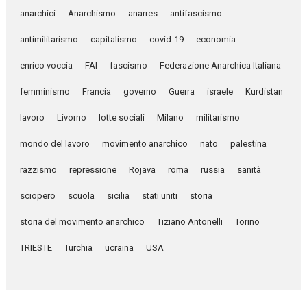
anarchici
Anarchismo
anarres
antifascismo
antimilitarismo
capitalismo
covid-19
economia
enrico voccia
FAI
fascismo
Federazione Anarchica Italiana
femminismo
Francia
governo
Guerra
israele
Kurdistan
lavoro
Livorno
lotte sociali
Milano
militarismo
mondo del lavoro
movimento anarchico
nato
palestina
razzismo
repressione
Rojava
roma
russia
sanità
sciopero
scuola
sicilia
stati uniti
storia
storia del movimento anarchico
Tiziano Antonelli
Torino
TRIESTE
Turchia
ucraina
USA