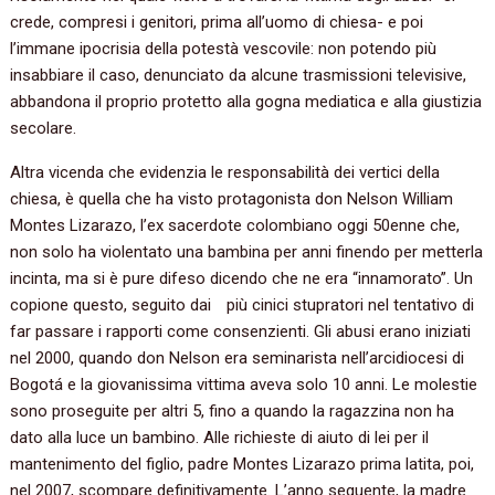
crede, compresi i genitori, prima all’uomo di chiesa- e poi
l’immane ipocrisia della potestà vescovile: non potendo più
insabbiare il caso, denunciato da alcune trasmissioni televisive,
abbandona il proprio protetto alla gogna mediatica e alla giustizia
secolare.
Altra vicenda che evidenzia le responsabilità dei vertici della
chiesa, è quella che ha visto protagonista don Nelson William
Montes Lizarazo, l’ex sacerdote colombiano oggi 50enne che,
non solo ha violentato una bambina per anni finendo per metterla
incinta, ma si è pure difeso dicendo che ne era “innamorato”. Un
copione questo, seguito dai più cinici stupratori nel tentativo di
far passare i rapporti come consenzienti. Gli abusi erano iniziati
nel 2000, quando don Nelson era seminarista nell’arcidiocesi di
Bogotá e la giovanissima vittima aveva solo 10 anni. Le molestie
sono proseguite per altri 5, fino a quando la ragazzina non ha
dato alla luce un bambino. Alle richieste di aiuto di lei per il
mantenimento del figlio, padre Montes Lizarazo prima latita, poi,
nel 2007, scompare definitivamente. L’anno seguente, la madre