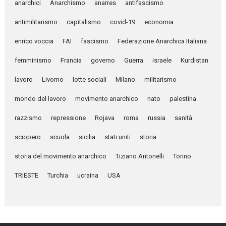
anarchici
Anarchismo
anarres
antifascismo
antimilitarismo
capitalismo
covid-19
economia
enrico voccia
FAI
fascismo
Federazione Anarchica Italiana
femminismo
Francia
governo
Guerra
israele
Kurdistan
lavoro
Livorno
lotte sociali
Milano
militarismo
mondo del lavoro
movimento anarchico
nato
palestina
razzismo
repressione
Rojava
roma
russia
sanità
sciopero
scuola
sicilia
stati uniti
storia
storia del movimento anarchico
Tiziano Antonelli
Torino
TRIESTE
Turchia
ucraina
USA