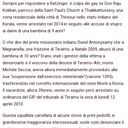
Sempre per rispondere a Ratzinger: è colpa dei gay se Don Raju
Kokkan, parroco della Saint Paul’s Church a Thaikkattussery, una
zona residenziale della città di Thrissur nello stato indiano del
Kerala, venne arrestato nel 2014 in seguito alle accuse di stupro
ai danni di una bambina di 9 anni?
O che dire del prete missionario indiano David Antonysamy che a
Magnanella, una frazione di Teramo, a Natale 2009, abusò di una
bambina di 10 anni? Erano stati i genitori della vittima a
denunciarlo e il vescovo della diocesi di Teramo-Atri, mons.
Michele Seccia, aveva allora immediatamente provveduto alla
sua “sospensione dall’esercizio ministeriale”(canone 1395),
trasferendolo nel convitto internazionale del rione Monti a Roma.
Il sacerdote, allora 39enne, venne in seguito però arrestato su
ordinanza del GIP del tribunale di Teramo la sera di lunedì 12
aprile 2010.
Questa squallida carrellata di alcune storie di preti pedofili, in
grandissima maggioranza eterosessuali, vuole solo denunciare il