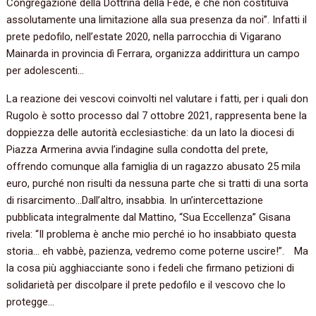
Congregazione della Dottrina della Fede, e che non costituiva
assolutamente una limitazione alla sua presenza da noi”. Infatti il
prete pedofilo, nell’estate 2020, nella parrocchia di Vigarano
Mainarda in provincia dì Ferrara, organizza addirittura un campo
per adolescenti…
La reazione dei vescovi coinvolti nel valutare i fatti, per i quali don
Rugolo è sotto processo dal 7 ottobre 2021, rappresenta bene la
doppiezza delle autorità ecclesiastiche: da un lato la diocesi di
Piazza Armerina avvia l’indagine sulla condotta del prete,
offrendo comunque alla famiglia di un ragazzo abusato 25 mila
euro, purché non risulti da nessuna parte che si tratti di una sorta
di risarcimento…Dall’altro, insabbia. In un’intercettazione
pubblicata integralmente dal Mattino, “Sua Eccellenza” Gisana
rivela: “Il problema è anche mio perché io ho insabbiato questa
storia… eh vabbè, pazienza, vedremo come poterne uscire!”. Ma
la cosa più agghiacciante sono i fedeli che firmano petizioni di
solidarietà per discolpare il prete pedofilo e il vescovo che lo
protegge…