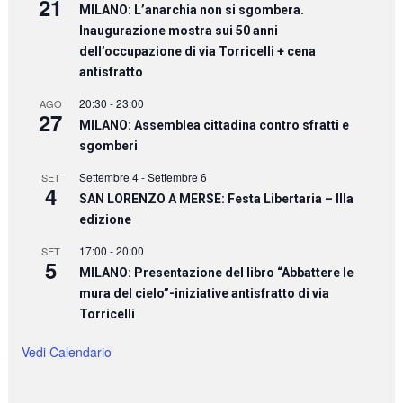
21
MILANO: L’anarchia non si sgombera.
Inaugurazione mostra sui 50 anni
dell’occupazione di via Torricelli + cena
antisfratto
20:30
-
23:00
AGO
27
MILANO: Assemblea cittadina contro sfratti e
sgomberi
Settembre 4
-
Settembre 6
SET
4
SAN LORENZO A MERSE: Festa Libertaria – IIIa
edizione
17:00
-
20:00
SET
5
MILANO: Presentazione del libro “Abbattere le
mura del cielo”-iniziative antisfratto di via
Torricelli
Vedi Calendario