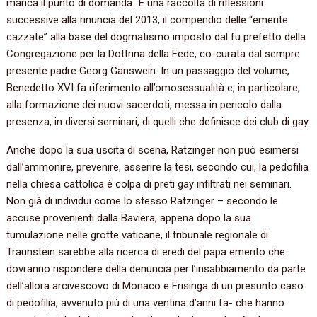
manca il punto di domanda…È una raccolta di riflessioni
successive alla rinuncia del 2013, il compendio delle “emerite
cazzate” alla base del dogmatismo imposto dal fu prefetto della
Congregazione per la Dottrina della Fede, co-curata dal sempre
presente padre Georg Gänswein. In un passaggio del volume,
Benedetto XVI fa riferimento all’omosessualità e, in particolare,
alla formazione dei nuovi sacerdoti, messa in pericolo dalla
presenza, in diversi seminari, di quelli che definisce dei club di gay.
Anche dopo la sua uscita di scena, Ratzinger non può esimersi
dall’ammonire, prevenire, asserire la tesi, secondo cui, la pedofilia
nella chiesa cattolica è colpa di preti gay infiltrati nei seminari.
Non già di individui come lo stesso Ratzinger – secondo le
accuse provenienti dalla Baviera, appena dopo la sua
tumulazione nelle grotte vaticane, il tribunale regionale di
Traunstein sarebbe alla ricerca di eredi del papa emerito che
dovranno rispondere della denuncia per l’insabbiamento da parte
dell’allora arcivescovo di Monaco e Frisinga di un presunto caso
di pedofilia, avvenuto più di una ventina d’anni fa- che hanno