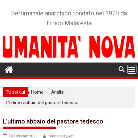
Skip
to
Settimanale anarchico fondato nel 1920 da
content
Errico Malatesta
Tu sei qui
Home
Analisi
L’ultimo abbaio del pastore tedesco
L’ultimo abbaio del pastore tedesco
18 Febbraio 2023
Redazione_web