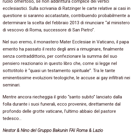
ruolo omertoso, se non addirittura complice dei vertici
ecclesiastici. Sulla scrivania di Ratzinger le carte relative ai casi in
questione si saranno accatastate, contribuendo probabilmente a
determinare la scelta del febbraio 2013 di rinunciare “al ministero
di vescovo di Roma, successore di San Pietro”.
Nel suo eremo, il monastero Mater Ecclesiae in Vaticano, il papa
emerito ha passato il resto degli anni a rimuginare, finalmente
senza contraddittorio, per confezionare la summa del suo
pensiero reazionario in questo libro che, come si legge nel
sottotitolo è “quasi un testamento spirituale”. Tra le tante
eminentissime evoluzioni teologiche, le accuse ai gay infiltrati nei
seminari.
Mentre ancora riecheggia il grido “santo subito” lanciato dalla
folla durante i suoi funerali, ecco provenire, direttamente dal
profondo delle grotte vaticane, l’ultimo abbaio del pastore
tedesco…
Nestor & Nino del Gruppo Bakunin FAI Roma & Lazio