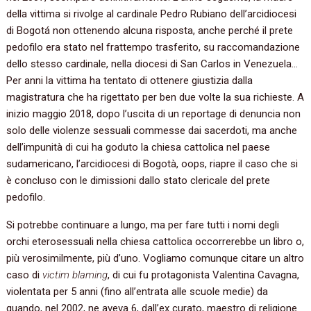
della vittima si rivolge al cardinale Pedro Rubiano dell’arcidiocesi
di Bogotá non ottenendo alcuna risposta, anche perché il prete
pedofilo era stato nel frattempo trasferito, su raccomandazione
dello stesso cardinale, nella diocesi di San Carlos in Venezuela…
Per anni la vittima ha tentato di ottenere giustizia dalla
magistratura che ha rigettato per ben due volte la sua richieste. A
inizio maggio 2018, dopo l’uscita di un reportage di denuncia non
solo delle violenze sessuali commesse dai sacerdoti, ma anche
dell’impunità di cui ha goduto la chiesa cattolica nel paese
sudamericano, l’arcidiocesi di Bogotà, oops, riapre il caso che si
è concluso con le dimissioni dallo stato clericale del prete
pedofilo.
Si potrebbe continuare a lungo, ma per fare tutti i nomi degli
orchi eterosessuali nella chiesa cattolica occorrerebbe un libro o,
più verosimilmente, più d’uno. Vogliamo comunque citare un altro
caso di
victim blaming
, di cui fu protagonista Valentina Cavagna,
violentata per 5 anni (fino all’entrata alle scuole medie) da
quando, nel 2002, ne aveva 6, dall’ex curato, maestro di religione