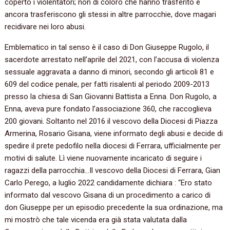
coperto i violentatori; non di coloro che hanno trasferito e
ancora trasferiscono gli stessi in altre parrocchie, dove magari
recidivare nei loro abusi.
Emblematico in tal senso è il caso di Don Giuseppe Rugolo, il
sacerdote arrestato nell’aprile del 2021, con l’accusa di violenza
sessuale aggravata a danno di minori, secondo gli articoli 81 e
609 del codice penale, per fatti risalenti al periodo 2009-2013
presso la chiesa di San Giovanni Battista a Enna. Don Rugolo, a
Enna, aveva pure fondato l’associazione 360, che raccoglieva
200 giovani. Soltanto nel 2016 il vescovo della Diocesi di Piazza
Armerina, Rosario Gisana, viene informato degli abusi e decide di
spedire il prete pedofilo nella diocesi di Ferrara, ufficialmente per
motivi di salute. Lì viene nuovamente incaricato di seguire i
ragazzi della parrocchia…Il vescovo della Diocesi di Ferrara, Gian
Carlo Perego, a luglio 2022 candidamente dichiara : “Ero stato
informato dal vescovo Gisana di un procedimento a carico di
don Giuseppe per un episodio precedente la sua ordinazione, ma
mi mostrò che tale vicenda era già stata valutata dalla