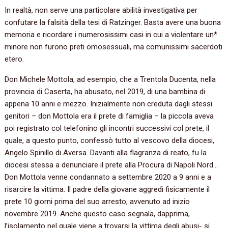
In realtà, non serve una particolare abilità investigativa per
confutare la falsità della tesi di Ratzinger. Basta avere una buona
memoria e ricordare i numerosissimi casi in cui a violentare un*
minore non furono preti omosessuali, ma comunissimi sacerdoti
etero.
Don Michele Mottola, ad esempio, che a Trentola Ducenta, nella
provincia di Caserta, ha abusato, nel 2019, di una bambina di
appena 10 anni e mezzo. Inizialmente non creduta dagli stessi
genitori – don Mottola era il prete di famiglia – la piccola aveva
poi registrato col telefonino gli incontri successivi col prete, il
quale, a questo punto, confessò tutto al vescovo della diocesi,
Angelo Spinillo di Aversa. Davanti alla flagranza di reato, fu la
diocesi stessa a denunciare il prete alla Procura di Napoli Nord…
Don Mottola venne condannato a settembre 2020 a 9 anni e a
risarcire la vittima. Il padre della giovane aggredì fisicamente il
prete 10 giorni prima del suo arresto, avvenuto ad inizio
novembre 2019. Anche questo caso segnala, dapprima,
l’isolamento nel quale viene a trovarsi la vittima degli abusi- si