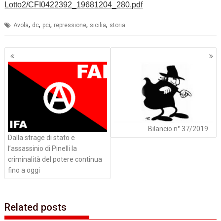
Lotto2/CFI0422392_19681204_280.pdf
,
,
,
,
,
Avola
dc
pci
repressione
sicilia
storia
Navigazione
articoli
Bilancio n° 37/2019
Dalla strage di stato e
l’assassinio di Pinelli la
criminalità del potere continua
fino a oggi
Related posts