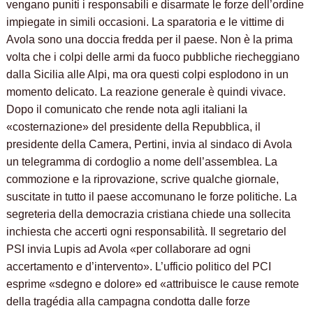
vengano puniti i responsabili e disarmate le forze dell’ordine
impiegate in simili occasioni. La sparatoria e le vittime di
Avola sono una doccia fredda per il paese. Non è la prima
volta che i colpi delle armi da fuoco pubbliche riecheggiano
dalla Sicilia alle Alpi, ma ora questi colpi esplodono in un
momento delicato. La reazione generale è quindi vivace.
Dopo il comunicato che rende nota agli italiani la
«costernazione» del presidente della Repubblica, il
presidente della Camera, Pertini, invia al sindaco di Avola
un telegramma di cordoglio a nome dell’assemblea. La
commozione e la riprovazione, scrive qualche giornale,
suscitate in tutto il paese accomunano le forze politiche. La
segreteria della democrazia cristiana chiede una sollecita
inchiesta che accerti ogni responsabilità. Il segretario del
PSI invia Lupis ad Avola «per collaborare ad ogni
accertamento e d’intervento». L’ufficio politico del PCI
esprime «sdegno e dolore» ed «attribuisce le cause remote
della tragédia alla campagna condotta dalle forze