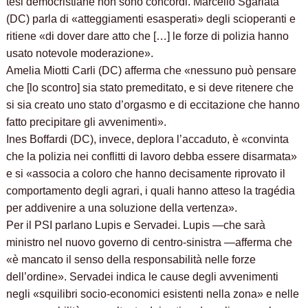
tesi democristiane non sono concordi. Marcello Sgarlata
(DC) parla di «atteggiamenti esasperati» degli scioperanti e
ritiene «di dover dare atto che […] le forze di polizia hanno
usato notevole moderazione».
Amelia Miotti Carli (DC) afferma che «nessuno può pensare
che [lo scontro] sia stato premeditato, e si deve ritenere che
si sia creato uno stato d’orgasmo e di eccitazione che hanno
fatto precipitare gli avvenimenti».
Ines Boffardi (DC), invece, deplora l’accaduto, è «convinta
che la polizia nei conflitti di lavoro debba essere disarmata»
e si «associa a coloro che hanno decisamente riprovato il
comportamento degli agrari, i quali hanno atteso la tragédia
per addivenire a una soluzione della vertenza».
Per il PSI parlano Lupis e Servadei. Lupis —che sarà
ministro nel nuovo governo di centro-sinistra —afferma che
«è mancato il senso della responsabilità nelle forze
dell’ordine». Servadei indica le cause degli avvenimenti
negli «squilibri socio-economici esistenti nella zona» e nelle