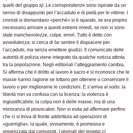
quelli del gruppo
a)
. Le corrispondenze sono ispirate da un
senso di disappunto per l’accaduto e di pietà per le vittime. I
cronisti si domandano «perché» si è sparato, se era proprio
necessario arrivare a questi estremi rimedi, se non vi sono
state manchevolezze, colpe, errori. Tutto è detto con
avvedutezza: si cerca di far sentire il dispiacere per
l’accaduto, ma senza emettere giudizi. Il comunicato delle
autorità di polizia viene integrato da qualche notizia attinta
tra la popolazione. Negli editoriali l’atteggiamento cambia.
Si afferma che il diritto al lavoro è sacro e si riconosce che le
masse hanno ragione se lottano per ottenere o conservare il
lavoro o per migliorarne le condizioni. E s’arriva al sodo: la
libertà non va confusa con la licenza; la violenza è
ingiustificabile; la colpa non è delle masse, ma di una
minoranza di provocatori. Non si esita ad affermare perfino
che ci si trova di fronte addirittura ad operazioni di
«guerriglia», la quale, ovviamente, è promossa e
organizzata dai comunisti. I giornali del gruppo
c)