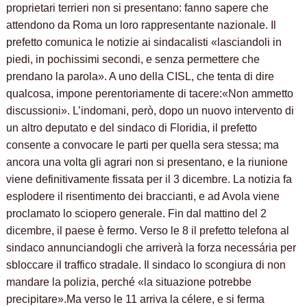
proprietari terrieri non si presentano: fanno sapere che
attendono da Roma un loro rappresentante nazionale. Il
prefetto comunica le notizie ai sindacalisti «lasciandoli in
piedi, in pochissimi secondi, e senza permettere che
prendano la parola». A uno della CISL, che tenta di dire
qualcosa, impone perentoriamente di tacere:«Non ammetto
discussioni». L’indomani, però, dopo un nuovo intervento di
un altro deputato e del sindaco di Floridia, il prefetto
consente a convocare le parti per quella sera stessa; ma
ancora una volta gli agrari non si presentano, e la riunione
viene definitivamente fissata per il 3 dicembre. La notizia fa
esplodere il risentimento dei braccianti, e ad Avola viene
proclamato lo sciopero generale. Fin dal mattino del 2
dicembre, il paese è fermo. Verso le 8 il prefetto telefona al
sindaco annunciandogli che arriverà la forza necessária per
sbloccare il traffico stradale. Il sindaco lo scongiura di non
mandare la polizia, perché «la situazione potrebbe
precipitare».Ma verso le 11 arriva la célere, e si ferma