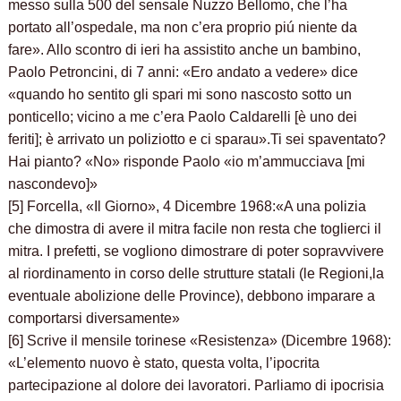
messo sulla 500 del sensale Nuzzo Bellomo, che l’ha
portato all’ospedale, ma non c’era proprio piú niente da
fare». Allo scontro di ieri ha assistito anche un bambino,
Paolo Petroncini, di 7 anni: «Ero andato a vedere» dice
«quando ho sentito gli spari mi sono nascosto sotto un
ponticello; vicino a me c’era Paolo Caldarelli [è uno dei
feriti]; è arrivato un poliziotto e ci sparau».Ti sei spaventato?
Hai pianto? «No» risponde Paolo «io m’ammucciava [mi
nascondevo]»
[5] Forcella, «Il Giorno», 4 Dicembre 1968:«A una polizia
che dimostra di avere il mitra facile non resta che toglierci il
mitra. I prefetti, se vogliono dimostrare di poter sopravvivere
al riordinamento in corso delle strutture statali (le Regioni,la
eventuale abolizione delle Province), debbono imparare a
comportarsi diversamente»
[6] Scrive il mensile torinese «Resistenza» (Dicembre 1968):
«L’elemento nuovo è stato, questa volta, l’ipocrita
partecipazione al dolore dei lavoratori. Parliamo di ipocrisia