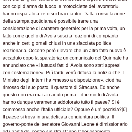
con colpi d’arma da fuoco le motociclette dei lavoratori»,
hanno «sparato a zero sui braccianti». Dalla consultazione
della stampa quotidiana è possibile trarre una
considerazione di carattere generale: per la prima volta, un
fatto come quello di Avola suscita reazioni di compianto
anche in certi giornali chiusi in una sfacciata política
reazionaria. Occorre però rilevare che un altro fatto nuovo è
accaduto dopo la sparatoria: un comunicato del Quirinale ha
annunciato che «i luttuosi fatti di Avola sono stati appresi
con costernazione». Piú tardi, verrà diffusa la notizia che il
Ministro degli Interni ha «messo a disposizione», cioè ha
rimosso dal suo posto, il questore di Siracusa. Ed anche
questo non era mai accaduto prima. I due morti di Avola
hanno dunque veramente addolorato tutto il paese? Si è
commossa anche l’ltalia ufficiale? Oppure è un’ipocrisia?[6]
II paese si trova in una delicata congiuntura politica. Il
governo-ponte del senatore Giovanni Leone è dimissionario
ed i partiti del centro-sinistra stanno laboriosamente