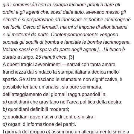
già i commissári con la sciarpa tricolore pronti a dare gli
ordini e gli agenti che, scesi dalle auto, avevano messo gli
elmetti e si preparavano ad innescare le bombe lacrimogene
nei fucili. Cerco di fermarli, ma mi si impone di allontanarmi
e di mettermi da parte. Contemporaneamente vengono
suonati gli squilli di tromba e lanciate le bombe lacrimogene.
Volano sassi e si spara da parte degli agenti […] il fuoco è
durato a lungo, 25 minuti circa.
[3]
A questi tragici avvenimenti —narrati con tanta amara
franchezza dal sindaco la stampa italiana dedica molto
spazio. Se si tralasciano le sfumature non significative, è
possibile tentare un’analisi, sia pure sommaria,
dell’atteggiamento dei giornali raggruppandoli in:
a)
quotidiani che gravitano nell’area politica della destra;
b)
quotidiani definibili moderati;
c)
quotidiani governativi o di centro-sinistra;
d)
organi d’informazione dei partiti.
I giornali del gruppo
b)
assumono un atteggiamento simile a