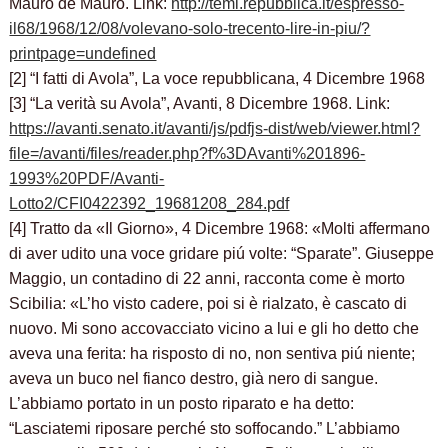
Mauro de Mauro. Link:
http://temi.repubblica.it/espresso-
il68/1968/12/08/volevano-solo-trecento-lire-in-piu/?
printpage=undefined
[2] “I fatti di Avola”, La voce repubblicana, 4 Dicembre 1968
[3] “La verità su Avola”, Avanti, 8 Dicembre 1968. Link:
https://avanti.senato.it/avanti/js/pdfjs-dist/web/viewer.html?
file=/avanti/files/reader.php?f%3DAvanti%201896-
1993%20PDF/Avanti-
Lotto2/CFI0422392_19681208_284.pdf
[4] Tratto da «Il Giorno», 4 Dicembre 1968: «Molti affermano
di aver udito una voce gridare piú volte: “Sparate”. Giuseppe
Maggio, un contadino di 22 anni, racconta come è morto
Scibilia: «L’ho visto cadere, poi si è rialzato, è cascato di
nuovo. Mi sono accovacciato vicino a lui e gli ho detto che
aveva una ferita: ha risposto di no, non sentiva piú niente;
aveva un buco nel fianco destro, già nero di sangue.
L’abbiamo portato in un posto riparato e ha detto:
“Lasciatemi riposare perché sto soffocando.” L’abbiamo