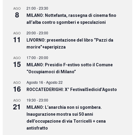
21:00
-
23:30
AGO
8
MILANO: Nottefanta, rassegna di cinema fino
all’alba contro sgomberi e speculazioni
20:00
-
23:00
AGO
11
LIVORNO: presentazione del libro “Pazzi da
morire”+aperipizza
17:00
-
20:00
AGO
15
MILANO: Presidio F-estivo sotto il Comune
“Occupiamoci di Milano”
Agosto 16
-
Agosto 22
AGO
16
ROCCATEDERIGHI: X° FestivalSedicid’Agosto
19:30
-
23:00
AGO
21
MILANO: L’anarchia non si sgombera.
Inaugurazione mostra sui 50 anni
dell’occupazione di via Torricelli + cena
antisfratto