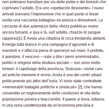
non potevano transitare per via delle pietre e dei bossoli che
coprivano l’asfalto. Era uno «spettacolo desolante». I nuovi
arrivati avevano l’impressione che in quel punto si fosse
svolta una «accanita battaglia» tra polizia e dimostranti. Le
carcasse di due automezzi della «forza pubblica» erano
ancora fumanti, e qua e là, sull’asfalto, chiazze di sangue
rappreso[1]. È Avola una cittadina di circa trentamila abitanti.
Emerge tutta bianca in una campagna d’agrumeti e di
mandorli e s’affaccia piena di speranze sul mare. Il prefetto,
il questore, il vescovo —vale a dire i perni amministrativi,
politici e religiosi della struttura sociale— non sono molto
lontani: il capoluogo della província, Siracusa—nome caro
ad antiche memorie è vicino. Avola è uno dei centri urbani
politicamente piú attivi dell’isola. Vi sono state combattute
«memorabili battaglie politiche e sindacali» [2], che hanno
consentito un miglioramento delle condizioni di vita della
popolazione povera e bracciantile. Il paese si trova, tuttavia,
in una zona caratterizzata da un’economia precária e