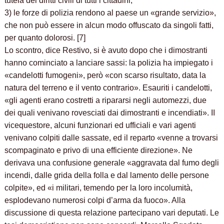
tutela dei diritti civili di tutti i cittadini;
3) le forze di polizia rendono al paese un «grande servizio»,
che non può essere in alcun modo offuscato da singoli fatti,
per quanto dolorosi. [7]
Lo scontro, dice Restivo, si è avuto dopo che i dimostranti
hanno cominciato a lanciare sassi: la polizia ha impiegato i
«candelotti fumogeni», però «con scarso risultato, data la
natura del terreno e il vento contrario». Esauriti i candelotti,
«gli agenti erano costretti a ripararsi negli automezzi, due
dei quali venivano rovesciati dai dimostranti e incendiati». II
vicequestore, alcuni funzionari ed ufficiali e vari agenti
venivano colpiti dalle sassate, ed il reparto «venne a trovarsi
scompaginato e privo di una efficiente direzione». Ne
derivava una confusione generale «aggravata dal fumo degli
incendi, dalle grida della folla e dal lamento delle persone
colpite», ed «i militari, temendo per la loro incolumità,
esplodevano numerosi colpi d’arma da fuoco». Alla
discussione di questa relazione partecipano vari deputati. Le