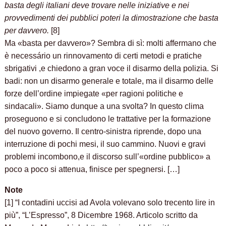
basta degli italiani deve trovare nelle iniziative e nei
provvedimenti dei pubblici poteri la dimostrazione che basta
per davvero.
[8]
Ma «basta per davvero»? Sembra di sì: molti affermano che
è necessário un rinnovamento di certi metodi e pratiche
sbrigativi ,e chiedono a gran voce il disarmo della polizia. Si
badi: non un disarmo generale e totale, ma il disarmo delle
forze dell’ordine impiegate «per ragioni politiche e
sindacali». Siamo dunque a una svolta? In questo clima
proseguono e si concludono le trattative per la formazione
del nuovo governo. Il centro-sinistra riprende, dopo una
interruzione di pochi mesi, il suo cammino. Nuovi e gravi
problemi incombono,e il discorso sull’«ordine pubblico» a
poco a poco si attenua, finisce per spegnersi. […]
Note
[1] “I contadini uccisi ad Avola volevano solo trecento lire in
più”, “L’Espresso”, 8 Dicembre 1968. Articolo scritto da