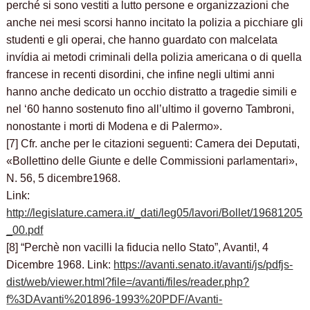
perché si sono vestiti a lutto persone e organizzazioni che
anche nei mesi scorsi hanno incitato la polizia a picchiare gli
studenti e gli operai, che hanno guardato con malcelata
invídia ai metodi criminali della polizia americana o di quella
francese in recenti disordini, che infine negli ultimi anni
hanno anche dedicato un occhio distratto a tragedie simili e
nel ‘60 hanno sostenuto fino all’ultimo il governo Tambroni,
nonostante i morti di Modena e di Palermo».
[7] Cfr. anche per le citazioni seguenti: Camera dei Deputati,
«Bollettino delle Giunte e delle Commissioni parlamentari»,
N. 56, 5 dicembre1968.
Link:
http://legislature.camera.it/_dati/leg05/lavori/Bollet/19681205
_00.pdf
[8] “Perchè non vacilli la fiducia nello Stato”, Avanti!, 4
Dicembre 1968. Link:
https://avanti.senato.it/avanti/js/pdfjs-
dist/web/viewer.html?file=/avanti/files/reader.php?
f%3DAvanti%201896-1993%20PDF/Avanti-