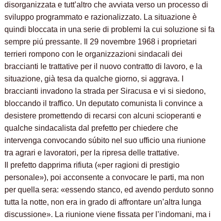
disorganizzata e tutt’altro che avviata verso un processo di
sviluppo programmato e razionalizzato. La situazione è
quindi bloccata in una serie di problemi la cui soluzione si fa
sempre piú pressante. Il 29 novembre 1968 i proprietari
terrieri rompono con le organizzazioni sindacali dei
braccianti le trattative per il nuovo contratto di lavoro, e la
situazione, già tesa da qualche giorno, si aggrava. I
braccianti invadono la strada per Siracusa e vi si siedono,
bloccando il traffico. Un deputato comunista li convince a
desistere promettendo di recarsi con alcuni scioperanti e
qualche sindacalista dal prefetto per chiedere che
intervenga convocando súbito nel suo ufficio una riunione
tra agrari e lavoratori, per la ripresa delle trattative.
Il prefetto dapprima rifiuta («per ragioni di prestigio
personale»), poi acconsente a convocare le parti, ma non
per quella sera: «essendo stanco, ed avendo perduto sonno
tutta la notte, non era in grado di affrontare un’altra lunga
discussione». La riunione viene fissata per l’indomani, ma i