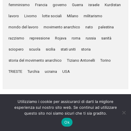
femminismo
Francia
governo
Guerra
israele
Kurdistan
lavoro
Livorno
lotte sociali
Milano
militarismo
mondo del lavoro
movimento anarchico
nato
palestina
razzismo
repressione
Rojava
roma
russia
sanità
sciopero
scuola
sicilia
stati uniti
storia
storia del movimento anarchico
Tiziano Antonelli
Torino
TRIESTE
Turchia
ucraina
USA
Utilizziamo i cookie per assicurarci di darti la migliore
esperienza sul nostro sito web. Se continui ad utilizzare
questo sito noi siamo sicuri che ti sia gradito.
Umanità Nova © 2026
Ok
Settimanale anarchico fondato nel 1920 da Errico Malatesta