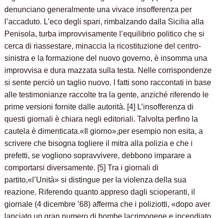
denunciano generalmente una vivace insofferenza per
l’accaduto. L’eco degli spari, rimbalzando dalla Sicilia alla
Penisola, turba improvvisamente l’equilibrio politico che si
cerca di riassestare, minaccia la ricostituzione del centro-
sinistra e la formazione del nuovo governo, è insomma una
improvvisa e dura mazzata sulla testa. Nelle corrispondenze
si sente perciò un taglio nuovo. I fatti sono raccontati in base
alle testimonianze raccolte tra la gente, anziché riferendo le
prime versioni fornite dalle autorità. [4] L’insofferenza di
questi giornali è chiara negli editoriali. Talvolta perfino la
cautela è dimenticata.«Il giorno»,per esempio non esita, a
scrivere che bisogna togliere il mitra alla polizia e che i
prefetti, se vogliono sopravvivere, debbono imparare a
comportarsi diversamente. [5] Tra i giornali di
partito,«l’Unità» si distingue per la violenza della sua
reazione. Riferendo quanto appreso dagli scioperanti, il
giornale (4 dicembre ’68) afferma che i poliziotti, «dopo aver
lanciato un gran numero di bombe lacrimogene e incendiato