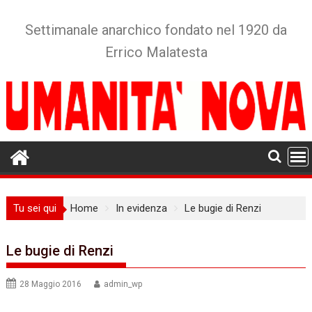
Skip
to
Settimanale anarchico fondato nel 1920 da
content
Errico Malatesta
Tu sei qui
Home
In evidenza
Le bugie di Renzi
Le bugie di Renzi
28 Maggio 2016
admin_wp