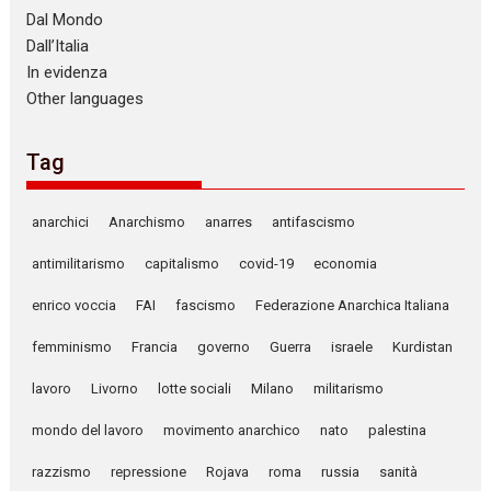
Dal Mondo
Dall’Italia
In evidenza
Other languages
Tag
anarchici
Anarchismo
anarres
antifascismo
antimilitarismo
capitalismo
covid-19
economia
enrico voccia
FAI
fascismo
Federazione Anarchica Italiana
femminismo
Francia
governo
Guerra
israele
Kurdistan
lavoro
Livorno
lotte sociali
Milano
militarismo
mondo del lavoro
movimento anarchico
nato
palestina
razzismo
repressione
Rojava
roma
russia
sanità