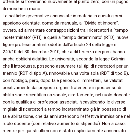
ottenute si troveranno nuovamente al punto zero, con un pugno
di mosche in mano.
Le politiche governative annunciate in materia in questi giorni
appaiono orientate, come da manuale, al “Divide et impera”,
ovvero, ad alimentare contrapposizioni tra i ricercatori a “tempo
indeterminato” (RTI), e quelli a “tempo determinato” (RTD), nuove
figure professionali introdotte dall’articolo 24 della legge n.
240/10 del 30 dicembre 2010, che a differenza dei primi hanno
anche obblighi didattici. Le università, secondo la legge Gelmini
che li introdusse, possono assumere tali tipi di ricercatori per un
triennio (RDT di tipo A), rinnovabile una volta sola (RDT di tipo B),
con l’obbligo, però, dopo tale periodo, di immetterli, se valutati
positivamente dai preposti organi di ateneo e in possesso di
abilitazione scientifica nazionale, direttamente, nel ruolo docente
con la qualifica di professori associati, ‘scavalcando’ le diverse
migliaia di ricercatori a tempo indeterminato già in possesso di
tale abilitazione, che da anni attendono l’effettiva immissione nel
ruolo docente (con relativo aumento di stipendio). Non a caso,
mentre per questi ultimi non è stato esplicitamente annunciato