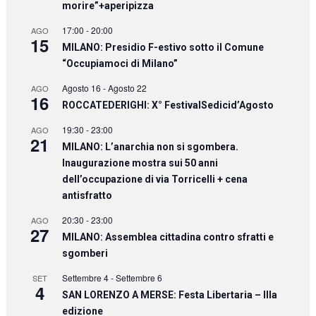
morire”+aperipizza
17:00
-
20:00
AGO
15
MILANO: Presidio F-estivo sotto il Comune
“Occupiamoci di Milano”
Agosto 16
-
Agosto 22
AGO
16
ROCCATEDERIGHI: X° FestivalSedicid’Agosto
19:30
-
23:00
AGO
21
MILANO: L’anarchia non si sgombera.
Inaugurazione mostra sui 50 anni
dell’occupazione di via Torricelli + cena
antisfratto
20:30
-
23:00
AGO
27
MILANO: Assemblea cittadina contro sfratti e
sgomberi
Settembre 4
-
Settembre 6
SET
4
SAN LORENZO A MERSE: Festa Libertaria – IIIa
edizione