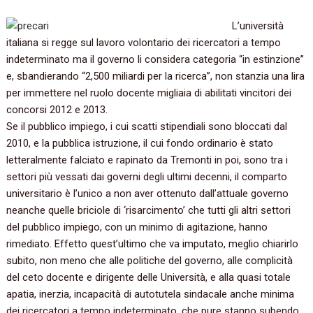
L’università
italiana si regge sul lavoro volontario dei ricercatori a tempo
indeterminato ma il governo li considera categoria “in estinzione”
e, sbandierando “2,500 miliardi per la ricerca”, non stanzia una lira
per immettere nel ruolo docente migliaia di abilitati vincitori dei
concorsi 2012 e 2013.
Se il pubblico impiego, i cui scatti stipendiali sono bloccati dal
2010, e la pubblica istruzione, il cui fondo ordinario è stato
letteralmente falciato e rapinato da Tremonti in poi, sono tra i
settori più vessati dai governi degli ultimi decenni, il comparto
universitario è l’unico a non aver ottenuto dall’attuale governo
neanche quelle briciole di ‘risarcimento’ che tutti gli altri settori
del pubblico impiego, con un minimo di agitazione, hanno
rimediato. Effetto quest’ultimo che va imputato, meglio chiarirlo
subito, non meno che alle politiche del governo, alle complicità
del ceto docente e dirigente delle Università, e alla quasi totale
apatia, inerzia, incapacità di autotutela sindacale anche minima
dei ricercatori a tempo indeterminato, che pure stanno subendo