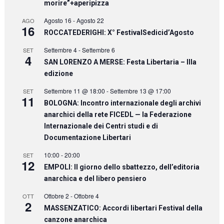
morire”+aperipizza
Agosto 16
-
Agosto 22
AGO
16
ROCCATEDERIGHI: X° FestivalSedicid’Agosto
Settembre 4
-
Settembre 6
SET
4
SAN LORENZO A MERSE: Festa Libertaria – IIIa
edizione
Settembre 11 @ 18:00
-
Settembre 13 @ 17:00
SET
11
BOLOGNA: Incontro internazionale degli archivi
anarchici della rete FICEDL — la Federazione
Internazionale dei Centri studi e di
Documentazione Libertari
10:00
-
20:00
SET
12
EMPOLI: Il giorno dello sbattezzo, dell’editoria
anarchica e del libero pensiero
Ottobre 2
-
Ottobre 4
OTT
2
MASSENZATICO: Accordi libertari Festival della
canzone anarchica