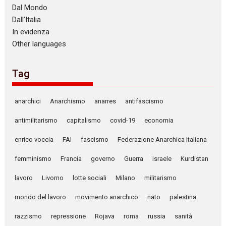
Dal Mondo
Dall’Italia
In evidenza
Other languages
Tag
anarchici
Anarchismo
anarres
antifascismo
antimilitarismo
capitalismo
covid-19
economia
enrico voccia
FAI
fascismo
Federazione Anarchica Italiana
femminismo
Francia
governo
Guerra
israele
Kurdistan
lavoro
Livorno
lotte sociali
Milano
militarismo
mondo del lavoro
movimento anarchico
nato
palestina
razzismo
repressione
Rojava
roma
russia
sanità