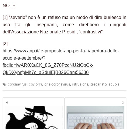
NOTE
[1] “severio” non è un refuso ma un modo di dire burlesco in
uso fra gli insegnanti, come direbbero i dirigenti
dell’Associazione Nazionale Presidi, “contrastivi”.
[2]
https://www.anp.it/le-proposte-anp-per-la-riapertura-delle-
scuole-a-settembre/?
fbclid=IwAR0XaCK_8G_Z70PzcNU2fOpCk-
QkDXyhrfpMh7c_aSduiEjB026Cam56J30
,
,
,
,
,
coronavirus
covid-19
crisicoronavirus
istruzione
precariato
scuola
Navigazione
articoli