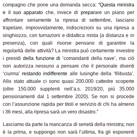
compagno che pone una domanda secca:
“Questa
ministra
e
il
suo
apparato
che, invece di
prepar
are un piano per
affrontare seriamente la ripresa di settembre, lasciano
trapelare, improvvidamente, indiscrezioni su una ripresa a
singhiozzo, con turnazioni e didattica mista (a distanza e in
presenza), con quali risorse pensano di garantire la
regolarità delle attività? La ministra può certamente investire
i presidi
della
funzione
di
‘
comandanti della nave’, ma ciò
non autorizza nessuno a pensare che il personale diventi
‘ciurma’
restando
indifferente
alle lusinghe della ‘filibusta’.
Allo stato attuale ci sono quasi 200.000 cattedre scoperte
(oltre 150.000 supplenti nell’a.s. 2019/20, più 35.000
pensionamenti dal 1 settembre 2020). Se non si procede
con l’assunzione rapida per titoli e servizio di chi ha almeno
i 36 mesi, alla ripresa sarà un vero disastro.”
Lasciamo da parte la mancanza di serietà della ministra; non
è la prima, e suppongo non sarà l’ultima, fra gli esponenti