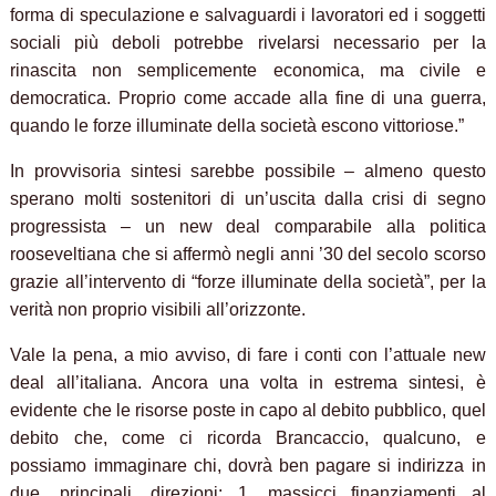
forma di speculazione e salvaguardi i lavoratori ed i soggetti
sociali più deboli potrebbe rivelarsi necessario per la
rinascita non semplicemente economica, ma civile e
democratica. Proprio come accade alla fine di una guerra,
quando le forze illuminate della società escono vittoriose.”
In provvisoria sintesi sarebbe possibile – almeno questo
sperano molti sostenitori di un’uscita dalla crisi di segno
progressista – un new deal comparabile alla politica
rooseveltiana che si affermò negli anni ’30 del secolo scorso
grazie all’intervento di “forze illuminate della società”, per la
verità non proprio visibili all’orizzonte.
Vale la pena, a mio avviso, di fare i conti con l’attuale new
deal all’italiana. Ancora una volta in estrema sintesi, è
evidente che le risorse poste in capo al debito pubblico, quel
debito che, come ci ricorda Brancaccio, qualcuno, e
possiamo immaginare chi, dovrà ben pagare si indirizza in
due, principali, direzioni: 1. massicci finanziamenti al