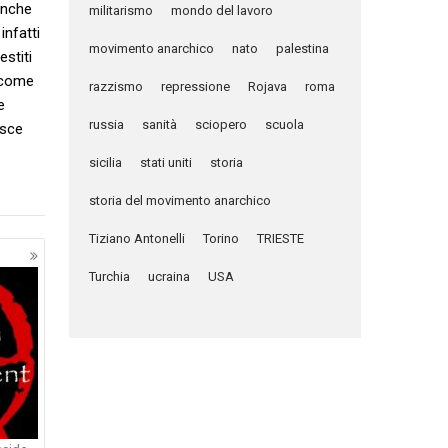
 anche
militarismo
mondo del lavoro
infatti
movimento anarchico
nato
palestina
estiti
o come
razzismo
repressione
Rojava
roma
e
russia
sanità
sciopero
scuola
isce
sicilia
stati uniti
storia
storia del movimento anarchico
Tiziano Antonelli
Torino
TRIESTE
Turchia
ucraina
USA