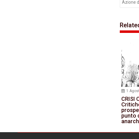
Azione d
Relate
1 Agos
CRISI 
Critich
prospe
punto d
anarch