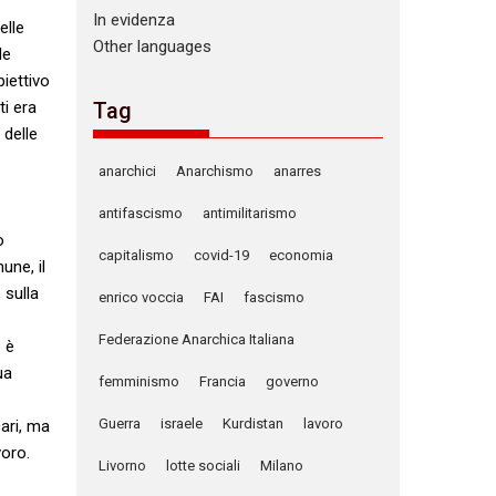
In evidenza
elle
Other languages
le
biettivo
ti era
Tag
 delle
anarchici
Anarchismo
anarres
antifascismo
antimilitarismo
o
capitalismo
covid-19
economia
une, il
 sulla
enrico voccia
FAI
fascismo
Federazione Anarchica Italiana
e è
ua
femminismo
Francia
governo
Guerra
israele
Kurdistan
lavoro
cari, ma
voro.
Livorno
lotte sociali
Milano