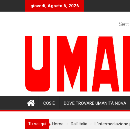
Skip
giovedì, Agosto 6, 2026
to
content
Sett
COS’È
DOVE TROVARE UMANITÀ NOVA
Tu sei qui
Home
Dall'Italia
L’intermediazione 