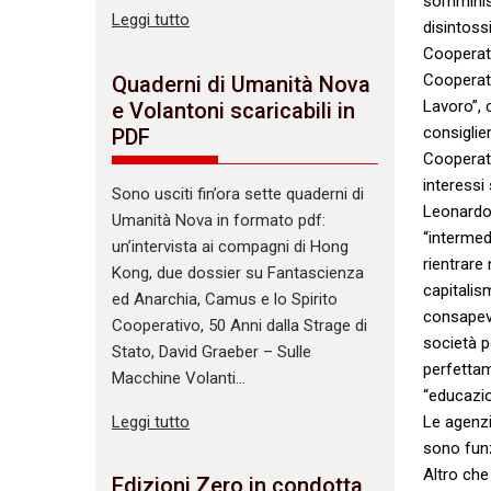
somminist
Leggi tutto
disintoss
Cooperati
Cooperati
Quaderni di Umanità Nova
Lavoro”, 
e Volantoni scaricabili in
consiglie
PDF
Cooperati
interessi
Sono usciti fin’ora sette quaderni di
Leonardo 
Umanità Nova in formato pdf:
“intermed
un’intervista ai compagni di Hong
rientrare
Kong, due dossier su Fantascienza
capitalis
ed Anarchia, Camus e lo Spirito
consapevo
Cooperativo, 50 Anni dalla Strage di
società p
Stato, David Graeber – Sulle
perfettam
Macchine Volanti…
“educazion
Leggi tutto
Le agenzi
sono funz
Altro che
Edizioni Zero in condotta