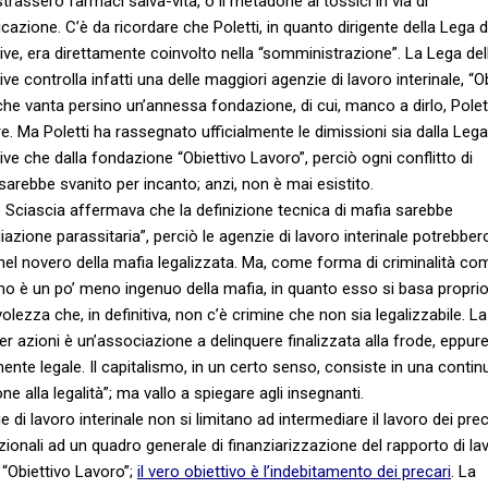
rassero farmaci salva-vita, o il metadone ai tossici in via di
icazione. C’è da ricordare che Poletti, in quanto dirigente della Lega d
ve, era direttamente coinvolto nella “somministrazione”. La Lega del
ve controlla infatti una delle maggiori agenzie di lavoro interinale, “O
che vanta persino un’annessa fondazione, di cui, manco a dirlo, Polet
re. Ma Poletti ha rassegnato ufficialmente le dimissioni sia dalla Lega
ve che dalla fondazione “Obiettivo Lavoro”, perciò ogni conflitto di
 sarebbe svanito per incanto; anzi, non è mai esistito.
Sciascia affermava che la definizione tecnica di mafia sarebbe
iazione parassitaria”, perciò le agenzie di lavoro interinale potrebber
 nel novero della mafia legalizzata. Ma, come forma di criminalità com
mo è un po’ meno ingenuo della mafia, in quanto esso si basa proprio
lezza che, in definitiva, non c’è crimine che non sia legalizzabile. La
er azioni è un’associazione a delinquere finalizzata alla frode, eppur
ente legale. Il capitalismo, in un certo senso, consiste in una contin
e alla legalità”; ma vallo a spiegare agli insegnanti.
e di lavoro interinale non si limitano ad intermediare il lavoro dei pre
ionali ad un quadro generale di finanziarizzazione del rapporto di la
 “Obiettivo Lavoro”;
il vero obiettivo è l’indebitamento dei precari
. La