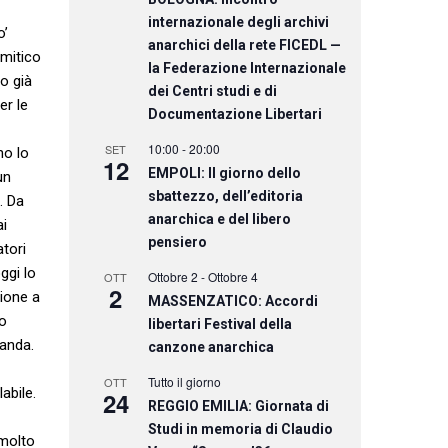
internazionale degli archivi
o’
anarchici della rete FICEDL —
 mitico
la Federazione Internazionale
to già
dei Centri studi e di
er le
Documentazione Libertari
10:00
-
20:00
SET
no lo
12
EMPOLI: Il giorno dello
un
sbattezzo, dell’editoria
. Da
anarchica e del libero
ai
pensiero
atori
ggi lo
Ottobre 2
-
Ottobre 4
OTT
2
zione a
MASSENZATICO: Accordi
no
libertari Festival della
ganda.
canzone anarchica
Tutto il giorno
OTT
abile.
24
REGGIO EMILIA: Giornata di
Studi in memoria di Claudio
 molto