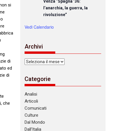
Venza “Spagna ’36:
non si
l’anarchia, la guerra, la
ome
rivoluzione”
po
ere
Vedi Calendario
abbrica
n
Archivi
ing
zie di
Archivi
rato ed
ie di
Categorie
Analisi
te
Articoli
i, che
Comunicati
Culture
Dal Mondo
Dall’Italia