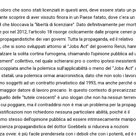
 coloro che sono stati licenziati in questi anni, deve essere stato un p
nte scoprire di aver vissuto finora in un Paese fatato, dove c’era un
8 che bloccava la “libertà di licenziare”. Dato definitivamente per mor
 poi nel 2012, l’articolo 18 risorge ciclicamente dalle proprie ceneri p
propagandistiche dei vari governi. Tutta la propaganda, ed il relativo
o”, che si sono sviluppati attorno al “Jobs Act” del governo Renzi, han
alzare la solita cortina fumogena, chiamando l’opinione pubblica ad 
sement” collettivo, nel quale schierarsi pro o contro ipotesi inesistenti
scoppiata anche la polemica sull’applicabilità o meno del “Jobs Act” 
i statali; una polemica ormai anacronistica, dato che non solo i lavor
ono soggetti ad un contratto privatistico dal 1993, ma anche perché o
l maggior datore di lavoro precario. In questo contesto di precarizza
quello delle “tutele crescenti” è uno slogan che non ha nessun terre
 cui poggiare, ma il contraddirsi non è mai un problema per la propa
stificazioni non richiedono nessuna particolare abilità, poiché è il
o stesso dell’opinione pubblica ad essere intrinsecamente manipol
scienza propagandistica del dottor Goebbels si riduceva a nozioni
a ovvie: è più facile prendersela con i deboli che con i potenti, ed è