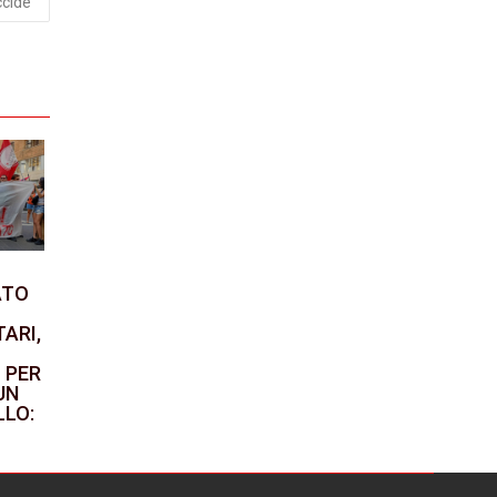
ccide
ATO
TARI,
 PER
UN
LO: