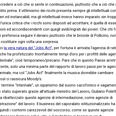
e credere a ciò che si sente in continuazione, piuttosto che a ciò che 
tito prima. Il vittimismo dei ricchi presenta sempre gli intellettuali c
veri ed instancabili; ma gli intellettuali invece hanno imparato sin trop
l’unica critica che i ricchi sono disposti ad accettare, è quella di ess
oni ed accondiscendenti con quegli avidi/ingrati dei poveri. Che chi f
i preferisca seguire il denaro piuttosto che le briciole di Pollicino, no
costituire ogni volta una sorpresa.
rci
la vera natura del “Jobs Act”
, per fortuna è arrivata l’agenzia di rat
che ha profetizzato trionfalmente tempi d’oro per i profitti delle agen
nterinale”, cioè temporaneo/precario. Pare che in questo Paese arret
cente, solo una minima parte del rapporto di lavoro passi per le agenz
terinale, ma col “Jobs Act” finalmente la musica dovrebbe cambiare.
sì ci rassicura Moody’s.
 il termine “interinale”, un ispanismo dal suono cacofonico e vagamen
 stato superato grazie all’attuale ministro del Lavoro, Giuliano Polett
a ribattezzato queste agenzie di intermediazione, come agenzie di
trazione” del lavoro. Il business del caporalato istituzionalizzato ha
uindi i contorni carezzevoli del soccorso, come se queste agenzie