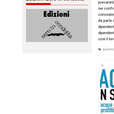
precariet
nei confro
concedono
da parte 
dipendent
dipendent
così il lo
govern
Navig
artico