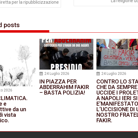
La religione u
iretta per la ripubblicizzazione
d posts
24 Luglio 2026
24 Luglio 2026
IN PIAZZA PER
CONTRO LO ST
ABDERRAHIM FAKIR
CHE DA SEMPRE
to 2026
– BASTA POLIZIA!
UCCIDE I PROLE
A NAPOLI IERI SI
CLIMATICA.
E’MANIFESTATO
e e
L’UCCISIONE DI 
ttive da un
NOSTRO FRATEL
i vista
FAKIR.
ico.