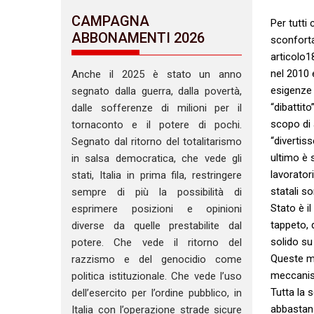
CAMPAGNA
Per tutti
ABBONAMENTI 2026
sconforta
articolo1
nel 2010 e
Anche il 2025 è stato un anno
esigenze 
segnato dalla guerra, dalla povertà,
“dibattit
dalle sofferenze di milioni per il
scopo di 
tornaconto e il potere di pochi.
“divertis
Segnato dal ritorno del totalitarismo
ultimo è 
in salsa democratica, che vede gli
lavorator
stati, Italia in prima fila, restringere
statali s
sempre di più la possibilità di
Stato è i
esprimere posizioni e opinioni
tappeto, 
diverse da quelle prestabilite dal
solido su
potere. Che vede il ritorno del
Queste mi
razzismo e del genocidio come
meccanism
politica istituzionale. Che vede l’uso
Tutta la 
dell’esercito per l’ordine pubblico, in
abbastanz
Italia con l’operazione strade sicure