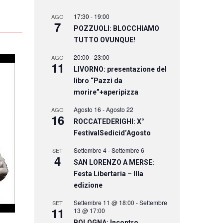
17:30
-
19:00
AGO
7
POZZUOLI: BLOCCHIAMO
TUTTO OVUNQUE!
20:00
-
23:00
AGO
11
LIVORNO: presentazione del
libro “Pazzi da
morire”+aperipizza
Agosto 16
-
Agosto 22
AGO
16
ROCCATEDERIGHI: X°
FestivalSedicid’Agosto
Settembre 4
-
Settembre 6
SET
4
SAN LORENZO A MERSE:
Festa Libertaria – IIIa
edizione
Settembre 11 @ 18:00
-
Settembre
SET
11
13 @ 17:00
BOLOGNA: Incontro