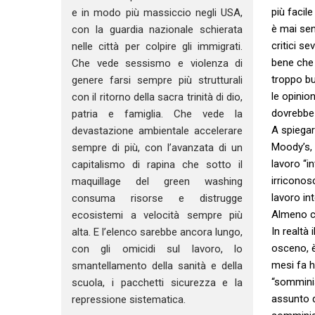
più facil
e in modo più massiccio negli USA,
è mai sen
con la guardia nazionale schierata
critici se
nelle città per colpire gli immigrati.
bene che 
Che vede sessismo e violenza di
troppo bu
genere farsi sempre più strutturali
le opinion
con il ritorno della sacra trinità di dio,
dovrebbe 
patria e famiglia. Che vede la
A spiega
devastazione ambientale accelerare
Moody’s, 
sempre di più, con l’avanzata di un
lavoro “i
capitalismo di rapina che sotto il
irriconos
maquillage del green washing
lavoro in
consuma risorse e distrugge
Almeno co
ecosistemi a velocità sempre più
In realtà
alta. E l’elenco sarebbe ancora lungo,
osceno, è
con gli omicidi sul lavoro, lo
mesi fa h
smantellamento della sanità e della
“somminis
scuola, i pacchetti sicurezza e la
assunto q
repressione sistematica.