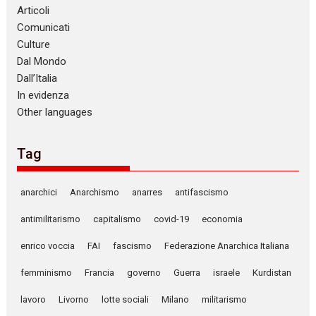
Articoli
Comunicati
Culture
Dal Mondo
Dall’Italia
In evidenza
Other languages
Tag
anarchici
Anarchismo
anarres
antifascismo
antimilitarismo
capitalismo
covid-19
economia
enrico voccia
FAI
fascismo
Federazione Anarchica Italiana
femminismo
Francia
governo
Guerra
israele
Kurdistan
lavoro
Livorno
lotte sociali
Milano
militarismo