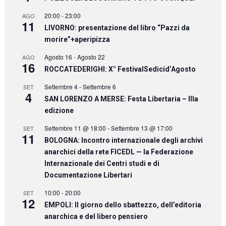
20:00
-
23:00
AGO
11
LIVORNO: presentazione del libro “Pazzi da
morire”+aperipizza
Agosto 16
-
Agosto 22
AGO
16
ROCCATEDERIGHI: X° FestivalSedicid’Agosto
Settembre 4
-
Settembre 6
SET
4
SAN LORENZO A MERSE: Festa Libertaria – IIIa
edizione
Settembre 11 @ 18:00
-
Settembre 13 @ 17:00
SET
11
BOLOGNA: Incontro internazionale degli archivi
anarchici della rete FICEDL — la Federazione
Internazionale dei Centri studi e di
Documentazione Libertari
10:00
-
20:00
SET
12
EMPOLI: Il giorno dello sbattezzo, dell’editoria
anarchica e del libero pensiero