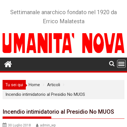
Skip
to
Settimanale anarchico fondato nel 1920 da
content
Errico Malatesta
Tu sei qui
Home
Articoli
Incendio intimidatorio al Presidio No MUOS
Incendio intimidatorio al Presidio No MUOS
30 Luglio 2018
admin_wp