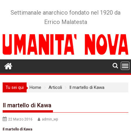
Skip
to
Settimanale anarchico fondato nel 1920 da
content
Errico Malatesta
Tu sei qui
Home
Articoli
Il martello di Kawa
Il martello di Kawa
22 Marzo 2016
admin_wp
Il martello di Kawa