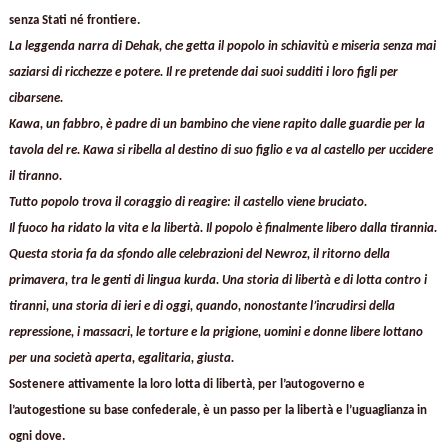
senza Stati né frontiere.
La leggenda narra di Dehak, che getta il popolo in schiavitù e miseria senza mai
saziarsi di ricchezze e potere. Il re pretende dai suoi sudditi i loro figli per
cibarsene.
Kawa, un fabbro, è padre di un bambino che viene rapito dalle guardie per la
tavola del re. Kawa si ribella al destino di suo figlio e va al castello per uccidere
il tiranno.
Tutto popolo trova il coraggio di reagire: il castello viene bruciato.
Il fuoco ha ridato la vita e la libertà. Il popolo è finalmente libero dalla tirannia.
Questa storia fa da sfondo alle celebrazioni del Newroz, il ritorno della
primavera, tra le genti di lingua kurda. Una storia di libertà e di lotta contro i
tiranni, una storia di ieri e di oggi, quando, nonostante l’incrudirsi della
repressione, i massacri, le torture e la prigione, uomini e donne libere lottano
per una società aperta, egalitaria, giusta.
Sostenere attivamente la loro lotta di libertà, per l’autogoverno e
l’autogestione su base confederale, è un passo per la libertà e l’uguaglianza in
ogni dove.