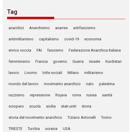
Tag
anarchici
Anarchismo
anarres
antifascismo
antimilitarismo
capitalismo
covid-19
economia
enrico voccia
FAI
fascismo
Federazione Anarchica Italiana
femminismo
Francia
governo
Guerra
israele
Kurdistan
lavoro
Livorno
lotte sociali
Milano
militarismo
mondo del lavoro
movimento anarchico
nato
palestina
razzismo
repressione
Rojava
roma
russia
sanità
sciopero
scuola
sicilia
stati uniti
storia
storia del movimento anarchico
Tiziano Antonelli
Torino
TRIESTE
Turchia
ucraina
USA