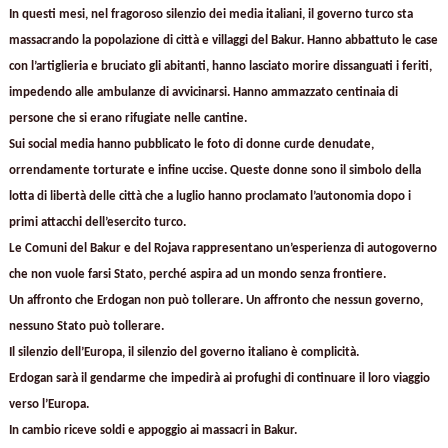
In questi mesi, nel fragoroso silenzio dei media italiani, il governo turco sta
massacrando la popolazione di città e villaggi del Bakur. Hanno abbattuto le case
con l’artiglieria e bruciato gli abitanti, hanno lasciato morire dissanguati i feriti,
impedendo alle ambulanze di avvicinarsi. Hanno ammazzato centinaia di
persone che si erano rifugiate nelle cantine.
Sui social media hanno pubblicato le foto di donne curde denudate,
orrendamente torturate e infine uccise. Queste donne sono il simbolo della
lotta di libertà delle città che a luglio hanno proclamato l’autonomia dopo i
primi attacchi dell’esercito turco.
Le Comuni del Bakur e del Rojava rappresentano un’esperienza di autogoverno
che non vuole farsi Stato, perché aspira ad un mondo senza frontiere.
Un affronto che Erdogan non può tollerare. Un affronto che nessun governo,
nessuno Stato può tollerare.
Il silenzio dell’Europa, il silenzio del governo italiano è complicità.
Erdogan sarà il gendarme che impedirà ai profughi di continuare il loro viaggio
verso l’Europa.
In cambio riceve soldi e appoggio ai massacri in Bakur.