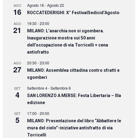
Agosto 16
-
Agosto 22
AGO
16
ROCCATEDERIGHI: X° FestivalSedicid’Agosto
19:30
-
23:00
AGO
21
MILANO: L’anarchia non si sgombera.
Inaugurazione mostra sui 50 anni
dell’occupazione di via Torricelli + cena
antisfratto
20:30
-
23:00
AGO
27
MILANO: Assemblea cittadina contro sfratti e
sgomberi
Settembre 4
-
Settembre 6
SET
4
SAN LORENZO A MERSE: Festa Libertaria – IIIa
edizione
17:00
-
20:00
SET
5
MILANO: Presentazione del libro “Abbattere le
mura del cielo”-iniziative antisfratto di via
Torricelli