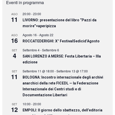
Eventi in programma
20:00
-
23:00
AGO
11
LIVORNO: presentazione del libro “Pazzi da
morire”+aperipizza
Agosto 16
-
Agosto 22
AGO
16
ROCCATEDERIGHI: X° FestivalSedicid’Agosto
Settembre 4
-
Settembre 6
SET
4
SAN LORENZO A MERSE: Festa Libertaria – IIIa
edizione
Settembre 11 @ 18:00
-
Settembre 13 @ 17:00
SET
11
BOLOGNA: Incontro internazionale degli archivi
anarchici della rete FICEDL — la Federazione
Internazionale dei Centri studi e di
Documentazione Libertari
10:00
-
20:00
SET
12
EMPOLI: Il giorno dello sbattezzo, dell’editoria