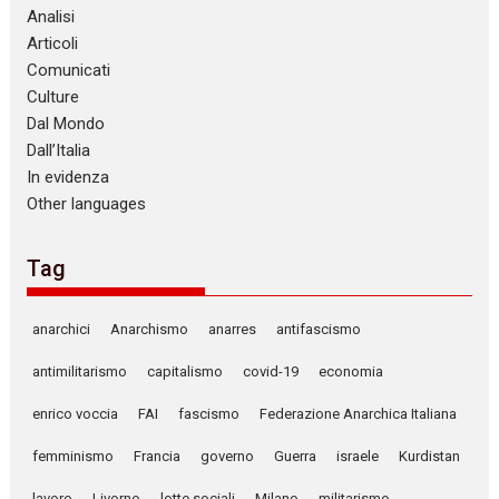
Analisi
Articoli
Comunicati
Culture
Dal Mondo
Dall’Italia
In evidenza
Other languages
Tag
anarchici
Anarchismo
anarres
antifascismo
antimilitarismo
capitalismo
covid-19
economia
enrico voccia
FAI
fascismo
Federazione Anarchica Italiana
femminismo
Francia
governo
Guerra
israele
Kurdistan
lavoro
Livorno
lotte sociali
Milano
militarismo