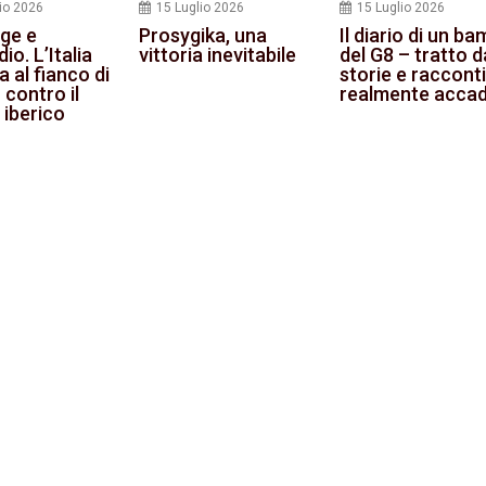
io 2026
15 Luglio 2026
15 Luglio 2026
age e
Prosygika, una
Il diario di un b
io. L’Italia
vittoria inevitabile
del G8 – tratto d
a al fianco di
storie e racconti
contro il
realmente accad
 iberico