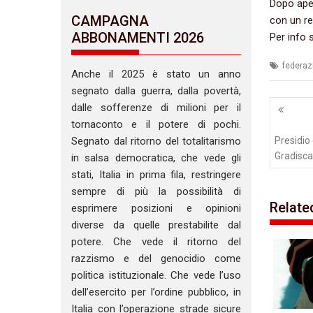
Dopo aperi
CAMPAGNA
con un rep
ABBONAMENTI 2026
Per info s
federaz
Anche il 2025 è stato un anno
segnato dalla guerra, dalla povertà,
Navig
dalle sofferenze di milioni per il
artico
tornaconto e il potere di pochi.
Presidio 
Segnato dal ritorno del totalitarismo
Gradisca
in salsa democratica, che vede gli
stati, Italia in prima fila, restringere
sempre di più la possibilità di
Relate
esprimere posizioni e opinioni
diverse da quelle prestabilite dal
potere. Che vede il ritorno del
razzismo e del genocidio come
politica istituzionale. Che vede l’uso
dell’esercito per l’ordine pubblico, in
Italia con l’operazione strade sicure