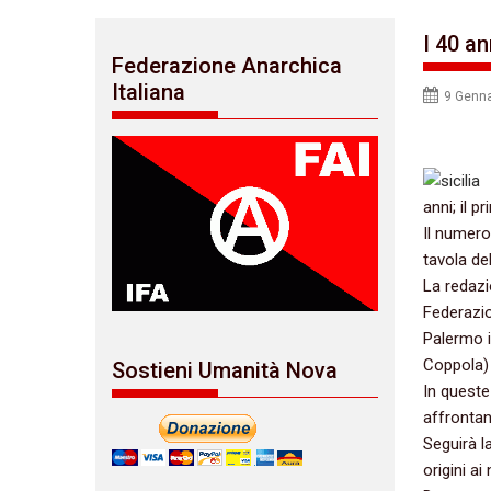
I 40 an
Federazione Anarchica
Italiana
9 Genn
anni; il 
Il numero
tavola del
La redazio
Federazio
Palermo i
Coppola) 
Sostieni Umanità Nova
In queste
affrontan
Seguirà la
origini ai