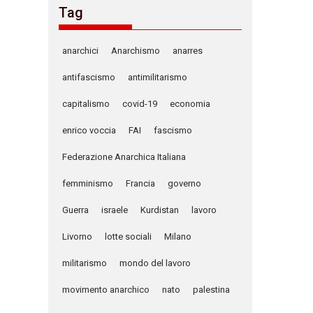
Tag
anarchici
Anarchismo
anarres
antifascismo
antimilitarismo
capitalismo
covid-19
economia
enrico voccia
FAI
fascismo
Federazione Anarchica Italiana
femminismo
Francia
governo
Guerra
israele
Kurdistan
lavoro
Livorno
lotte sociali
Milano
militarismo
mondo del lavoro
movimento anarchico
nato
palestina