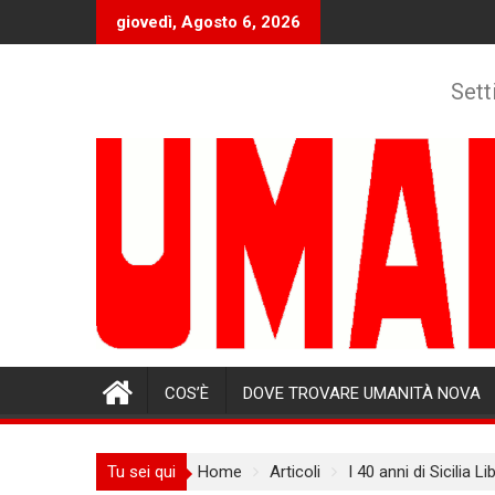
Skip
giovedì, Agosto 6, 2026
to
content
Sett
COS’È
DOVE TROVARE UMANITÀ NOVA
Tu sei qui
Home
Articoli
I 40 anni di Sicilia Li