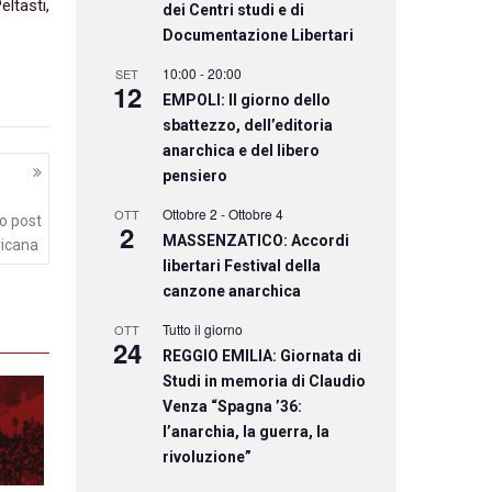
eltasti,
dei Centri studi e di
Documentazione Libertari
10:00
-
20:00
SET
12
EMPOLI: Il giorno dello
sbattezzo, dell’editoria
anarchica e del libero
pensiero
Ottobre 2
-
Ottobre 4
OTT
io post
2
MASSENZATICO: Accordi
ricana
libertari Festival della
canzone anarchica
Tutto il giorno
OTT
24
REGGIO EMILIA: Giornata di
Studi in memoria di Claudio
Venza “Spagna ’36:
l’anarchia, la guerra, la
rivoluzione”