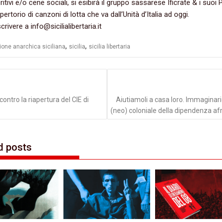
tivi e/o cene sociali, si esibirà il gruppo sassarese Ificrate & i suoi P
ertorio di canzoni di lotta che va dall’Unità d’Italia ad oggi.
crivere a info@sicilialibertaria.it
,
,
ione anarchica siciliana
sicilia
sicilia libertaria
azione
li
contro la riapertura del CIE di
Aiutiamoli a casa loro. Immaginar
(neo) coloniale della dipendenza af
d posts