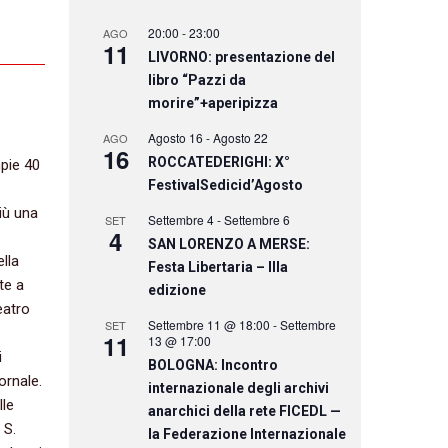
20:00
-
23:00
AGO
11
LIVORNO: presentazione del
libro “Pazzi da
morire”+aperipizza
Agosto 16
-
Agosto 22
AGO
16
ROCCATEDERIGHI: X°
mpie 40
FestivalSedicid’Agosto
iù una
Settembre 4
-
Settembre 6
SET
4
SAN LORENZO A MERSE:
ella
Festa Libertaria – IIIa
te a
edizione
eatro
Settembre 11 @ 18:00
-
Settembre
SET
11
13 @ 17:00
i
BOLOGNA: Incontro
ornale.
internazionale degli archivi
lle
anarchici della rete FICEDL —
 S.
la Federazione Internazionale