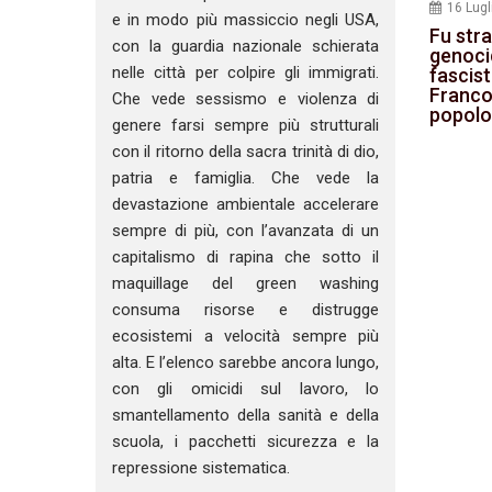
16 Lugl
e in modo più massiccio negli USA,
Fu str
con la guardia nazionale schierata
genocid
nelle città per colpire gli immigrati.
fascist
Franco 
Che vede sessismo e violenza di
popolo
genere farsi sempre più strutturali
con il ritorno della sacra trinità di dio,
patria e famiglia. Che vede la
devastazione ambientale accelerare
sempre di più, con l’avanzata di un
capitalismo di rapina che sotto il
maquillage del green washing
consuma risorse e distrugge
ecosistemi a velocità sempre più
alta. E l’elenco sarebbe ancora lungo,
con gli omicidi sul lavoro, lo
smantellamento della sanità e della
scuola, i pacchetti sicurezza e la
repressione sistematica.