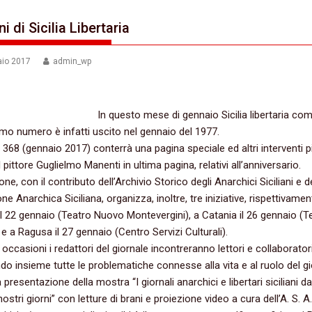
ni di Sicilia Libertaria
aio 2017
admin_wp
In questo mese di gennaio Sicilia libertaria co
primo numero è infatti uscito nel gennaio del 1977.
 368 (gennaio 2017) conterrà una pagina speciale ed altri interventi p
 pittore Guglielmo Manenti in ultima pagina, relativi all’anniversario.
ne, con il contributo dell’Archivio Storico degli Anarchici Siciliani e d
ne Anarchica Siciliana, organizza, inoltre, tre iniziative, rispettivamen
l 22 gennaio (Teatro Nuovo Montevergini), a Catania il 26 gennaio (T
e a Ragusa il 27 gennaio (Centro Servizi Culturali).
 occasioni i redattori del giornale incontreranno lettori e collaborator
do insieme tutte le problematiche connesse alla vita e al ruolo del gi
 presentazione della mostra “I giornali anarchici e libertari siciliani da
 nostri giorni” con letture di brani e proiezione video a cura dell’A. S. A.