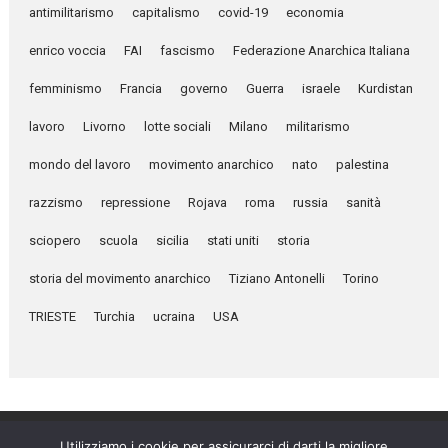
antimilitarismo
capitalismo
covid-19
economia
enrico voccia
FAI
fascismo
Federazione Anarchica Italiana
femminismo
Francia
governo
Guerra
israele
Kurdistan
lavoro
Livorno
lotte sociali
Milano
militarismo
mondo del lavoro
movimento anarchico
nato
palestina
razzismo
repressione
Rojava
roma
russia
sanità
sciopero
scuola
sicilia
stati uniti
storia
storia del movimento anarchico
Tiziano Antonelli
Torino
TRIESTE
Turchia
ucraina
USA
Utilizziamo i cookie per assicurarci di darti la migliore