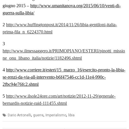
giugno 2015 –
http://www.umanitanova.org/2015/06/10/venti-di-
guerra-sulla-libia/
2
http://www.huffingtonpost.it/2014/11/26/libia-gentiloni-italia-
prima-fila_n_6224370.html
3
http://www.ilmessaggero.it/PRIMOPIANO/ESTERI/pinotti_missio
ne_onu_libano_italia/notizie/1182496.shtml
4
http://www.corriere.it/esteri/15_marzo_16/esercito-pronto-la-libia-
se-renzi-da-via-all-intervento-b6f47546-cc1d-11e4-990c-
2fbc94e76fc2.shtml
5
http://www.ilsole24ore.com/art/notizie/2012-11-29/generale-
bernardis-notizie-raid-111455.shtml
,
,
,
Dario Antonelli
guerre
Imperialismo
libia