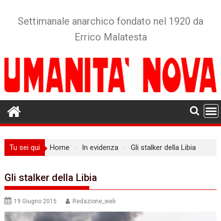
Skip
to
Settimanale anarchico fondato nel 1920 da
content
Errico Malatesta
Tu sei qui
Home
In evidenza
Gli stalker della Libia
Gli stalker della Libia
19 Giugno 2015
Redazione_web