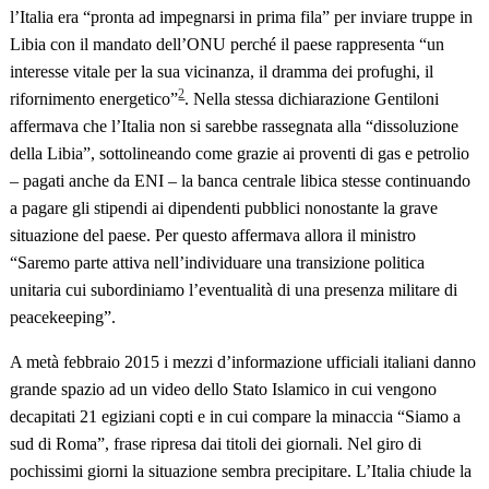
l’Italia era “pronta ad impegnarsi in prima fila” per inviare truppe in
Libia con il mandato dell’ONU perché il paese rappresenta “un
interesse vitale per la sua vicinanza, il dramma dei profughi, il
2
rifornimento energetico”
. Nella stessa dichiarazione Gentiloni
affermava che l’Italia non si sarebbe rassegnata alla “dissoluzione
della Libia”, sottolineando come grazie ai proventi di gas e petrolio
– pagati anche da ENI – la banca centrale libica stesse continuando
a pagare gli stipendi ai dipendenti pubblici nonostante la grave
situazione del paese. Per questo affermava allora il ministro
“Saremo parte attiva nell’individuare una transizione politica
unitaria cui subordiniamo l’eventualità di una presenza militare di
peacekeeping”.
A metà febbraio 2015 i mezzi d’informazione ufficiali italiani danno
grande spazio ad un video dello Stato Islamico in cui vengono
decapitati 21 egiziani copti e in cui compare la minaccia “Siamo a
sud di Roma”, frase ripresa dai titoli dei giornali. Nel giro di
pochissimi giorni la situazione sembra precipitare. L’Italia chiude la