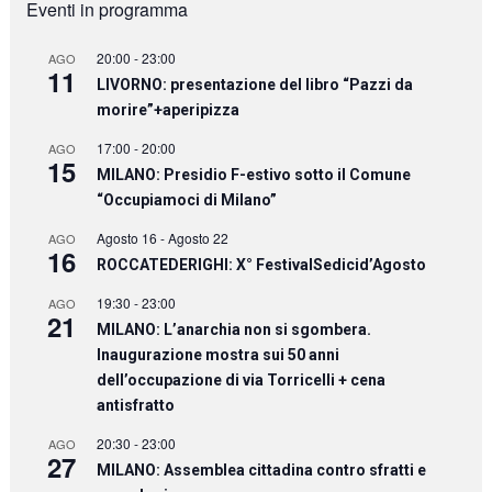
Eventi in programma
20:00
-
23:00
AGO
11
LIVORNO: presentazione del libro “Pazzi da
morire”+aperipizza
17:00
-
20:00
AGO
15
MILANO: Presidio F-estivo sotto il Comune
“Occupiamoci di Milano”
Agosto 16
-
Agosto 22
AGO
16
ROCCATEDERIGHI: X° FestivalSedicid’Agosto
19:30
-
23:00
AGO
21
MILANO: L’anarchia non si sgombera.
Inaugurazione mostra sui 50 anni
dell’occupazione di via Torricelli + cena
antisfratto
20:30
-
23:00
AGO
27
MILANO: Assemblea cittadina contro sfratti e