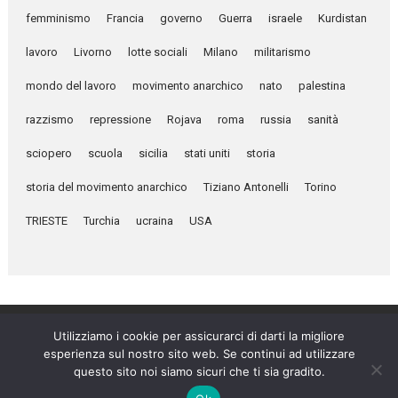
femminismo
Francia
governo
Guerra
israele
Kurdistan
lavoro
Livorno
lotte sociali
Milano
militarismo
mondo del lavoro
movimento anarchico
nato
palestina
razzismo
repressione
Rojava
roma
russia
sanità
sciopero
scuola
sicilia
stati uniti
storia
storia del movimento anarchico
Tiziano Antonelli
Torino
TRIESTE
Turchia
ucraina
USA
Utilizziamo i cookie per assicurarci di darti la migliore
esperienza sul nostro sito web. Se continui ad utilizzare
Umanità Nova © 2026
questo sito noi siamo sicuri che ti sia gradito.
Settimanale anarchico fondato nel 1920 da Errico Malatesta