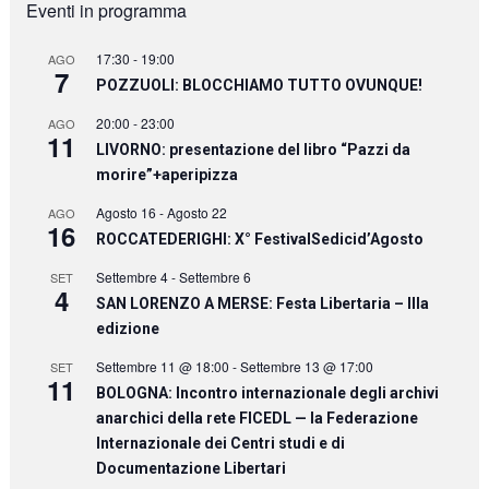
Eventi in programma
17:30
-
19:00
AGO
7
POZZUOLI: BLOCCHIAMO TUTTO OVUNQUE!
20:00
-
23:00
AGO
11
LIVORNO: presentazione del libro “Pazzi da
morire”+aperipizza
Agosto 16
-
Agosto 22
AGO
16
ROCCATEDERIGHI: X° FestivalSedicid’Agosto
Settembre 4
-
Settembre 6
SET
4
SAN LORENZO A MERSE: Festa Libertaria – IIIa
edizione
Settembre 11 @ 18:00
-
Settembre 13 @ 17:00
SET
11
BOLOGNA: Incontro internazionale degli archivi
anarchici della rete FICEDL — la Federazione
Internazionale dei Centri studi e di
Documentazione Libertari