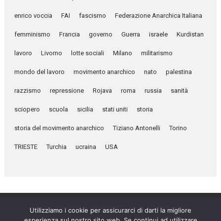
enrico voccia
FAI
fascismo
Federazione Anarchica Italiana
femminismo
Francia
governo
Guerra
israele
Kurdistan
lavoro
Livorno
lotte sociali
Milano
militarismo
mondo del lavoro
movimento anarchico
nato
palestina
razzismo
repressione
Rojava
roma
russia
sanità
sciopero
scuola
sicilia
stati uniti
storia
storia del movimento anarchico
Tiziano Antonelli
Torino
TRIESTE
Turchia
ucraina
USA
Utilizziamo i cookie per assicurarci di darti la migliore
esperienza sul nostro sito web. Se continui ad utilizzare