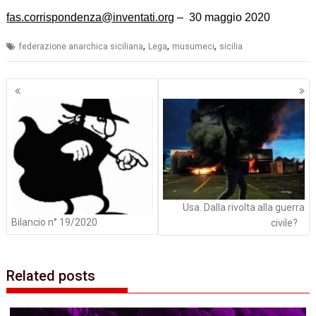
fas.corrispondenza@inventati.org
– 30 maggio 2020
,
,
,
federazione anarchica siciliana
Lega
musumeci
sicilia
Navigazione
articoli
Usa. Dalla rivolta alla guerra
Bilancio n° 19/2020
civile?
Related posts