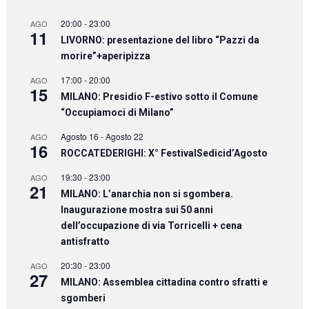
20:00
-
23:00
AGO
11
LIVORNO: presentazione del libro “Pazzi da
morire”+aperipizza
17:00
-
20:00
AGO
15
MILANO: Presidio F-estivo sotto il Comune
“Occupiamoci di Milano”
Agosto 16
-
Agosto 22
AGO
16
ROCCATEDERIGHI: X° FestivalSedicid’Agosto
19:30
-
23:00
AGO
21
MILANO: L’anarchia non si sgombera.
Inaugurazione mostra sui 50 anni
dell’occupazione di via Torricelli + cena
antisfratto
20:30
-
23:00
AGO
27
MILANO: Assemblea cittadina contro sfratti e
sgomberi