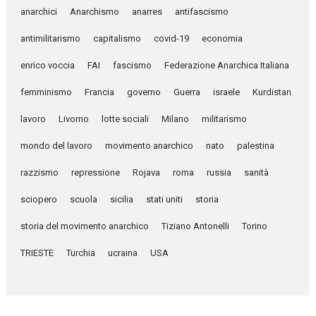
anarchici
Anarchismo
anarres
antifascismo
antimilitarismo
capitalismo
covid-19
economia
enrico voccia
FAI
fascismo
Federazione Anarchica Italiana
femminismo
Francia
governo
Guerra
israele
Kurdistan
lavoro
Livorno
lotte sociali
Milano
militarismo
mondo del lavoro
movimento anarchico
nato
palestina
razzismo
repressione
Rojava
roma
russia
sanità
sciopero
scuola
sicilia
stati uniti
storia
storia del movimento anarchico
Tiziano Antonelli
Torino
TRIESTE
Turchia
ucraina
USA