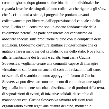
costruire giorno dopo giorno su due binari: uno individuale che
riguarda le scelte dei singoli, ed uno collettivo che riguarda gli sforzi
che facciamo tutti assieme, i progetti che portiamo avanti
collettivamente per liberarci dall’oppressione del capitale e dello
stato. Il cibo ed il consumo son un aspetto fondamentale della
rivoluzione perché una parte consistente del capitalismo da
abbattere specula sulla produzione di cibo con la complicit
à
delle
istituzioni. Dobbiamo costruire strutture autogestionarie che ci
aiutino a fare a meno sia del capitalismo sia dello stato. Noi attorno
alla fermentazione dei legumi e ad altri temi cari a Cucina
Sovversiva, vogliamo creare una comunit
à
capace di interagire
virtualmente sul forum ma anche di costruire relazioni reali sane,
orizzontali, di scambio e mutuo appoggio. Il forum di Cucina
Sovversiva può diventare uno strumento di comunicazione rapida
legato alla imminente raccolta e distribuzione di prodotti della terra,
di segnalazioni di eventi, di iniziative solidali, di scambio di
manodopera ecc. Cucina Sovversiva favorir
à
relazioni reali
organizzando eventi legati alla cultura del cibo, momenti di