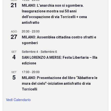
21
MILANO: L’anarchia non si sgombera.
Inaugurazione mostra sui 50 anni
dell’occupazione di via Torricelli + cena
antisfratto
20:30
-
23:00
AGO
27
MILANO: Assemblea cittadina contro sfratti e
sgomberi
Settembre 4
-
Settembre 6
SET
4
SAN LORENZO A MERSE: Festa Libertaria – IIIa
edizione
17:00
-
20:00
SET
5
MILANO: Presentazione del libro “Abbattere le
mura del cielo”-iniziative antisfratto di via
Torricelli
Vedi Calendario