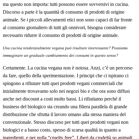
ma questo non importa: tutti possono essere sovversivi in cucina.
Discorso a parte è la quantit
à
di consumo di prodotti di origine
animale. Se i piccoli allevamenti etici non sono capaci di far fronte
al consumo giornaliero di tutti gli onnivori, bisogna considerare
necessario ridurre il consumo di prodotti di origine animale.
Una cucina tendenzialmente vegana può risultare interessante? Possiamo
immaginare un graduale cambiamento dei consumi in questo senso?
Certamente. La cucina vegana non è noiosa. Anzi, c’è un percorso
da fare, quello della sperimentazione. I principi che ci ispirano ci
spingono a rifiutare tutti quei prodotti vegani commerciali che
inizialmente trovavamo solo nei negozi bio e che ora sono diffusi
anche nei discount a costi molto bassi. Li rifiutiamo perch
é
il
business del biologico sta creando una filiera parallela di grande
distribuzione che sfrutta il lavoro umano alla stessa maniera del
convenzionale. Stesso discorso per tutti quei prodotti vegani non
biologici e a basso costo, spesso di scarsa qualit
à
in quanto a
ingredienti, e per nulla “cruelty free”. Liberi da crudelt
à
su animali