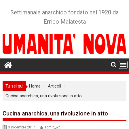
Skip
to
Settimanale anarchico fondato nel 1920 da
content
Errico Malatesta
Tu sei qui
Home
Articoli
Cucina anarchica, una rivoluzione in atto
Cucina anarchica, una rivoluzione in atto
3 Dicembre 2017
admin_wp