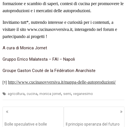
formazione e scambio di saperi, contest di cucina per promuovere le
autoproduzioni e i mercatini delle autoproduzioni.
Invit
iamo
tutt
*
, nutrendo interesse e curiosit
à
per i contenuti
,
a
visitare il sito www.cucinasovversiva.it, interagendo nel forum e
partecipando ai progetti
!
A cura di Monica Jornet
Gruppo Errico Malatesta – FAI – Napoli
Groupe Gaston Couté de la Fédération Anarchiste
[1]
http://www.cucinasovversiva.it/mappa-delle-autoproduzioni/
,
,
,
,
agricoltura
cucina
monica jornet
semi
veganesimo
Navigazione
articoli
Bolle speculative e bolle
Il principio speranza del futuro