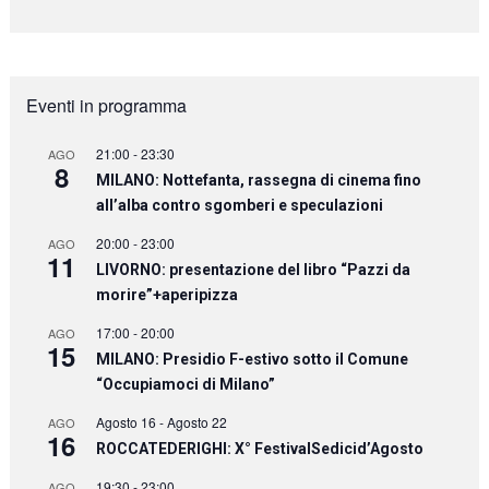
Eventi in programma
21:00
-
23:30
AGO
8
MILANO: Nottefanta, rassegna di cinema fino
all’alba contro sgomberi e speculazioni
20:00
-
23:00
AGO
11
LIVORNO: presentazione del libro “Pazzi da
morire”+aperipizza
17:00
-
20:00
AGO
15
MILANO: Presidio F-estivo sotto il Comune
“Occupiamoci di Milano”
Agosto 16
-
Agosto 22
AGO
16
ROCCATEDERIGHI: X° FestivalSedicid’Agosto
19:30
-
23:00
AGO