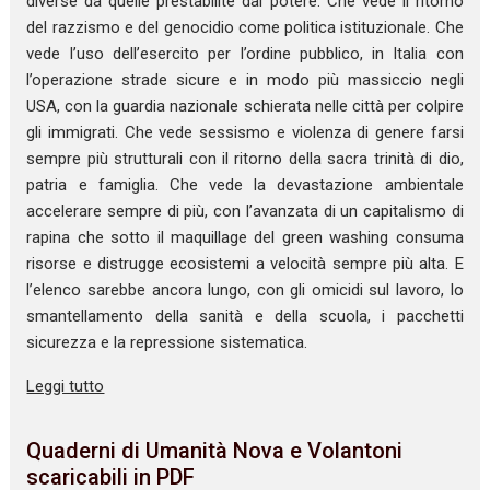
diverse da quelle prestabilite dal potere. Che vede il ritorno
del razzismo e del genocidio come politica istituzionale. Che
vede l’uso dell’esercito per l’ordine pubblico, in Italia con
l’operazione strade sicure e in modo più massiccio negli
USA, con la guardia nazionale schierata nelle città per colpire
gli immigrati. Che vede sessismo e violenza di genere farsi
sempre più strutturali con il ritorno della sacra trinità di dio,
patria e famiglia. Che vede la devastazione ambientale
accelerare sempre di più, con l’avanzata di un capitalismo di
rapina che sotto il maquillage del green washing consuma
risorse e distrugge ecosistemi a velocità sempre più alta. E
l’elenco sarebbe ancora lungo, con gli omicidi sul lavoro, lo
smantellamento della sanità e della scuola, i pacchetti
sicurezza e la repressione sistematica.
Leggi tutto
Quaderni di Umanità Nova e Volantoni
scaricabili in PDF