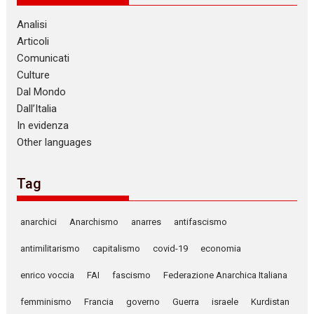
Analisi
Articoli
Comunicati
Culture
Dal Mondo
Dall’Italia
In evidenza
Other languages
Tag
anarchici
Anarchismo
anarres
antifascismo
antimilitarismo
capitalismo
covid-19
economia
enrico voccia
FAI
fascismo
Federazione Anarchica Italiana
femminismo
Francia
governo
Guerra
israele
Kurdistan