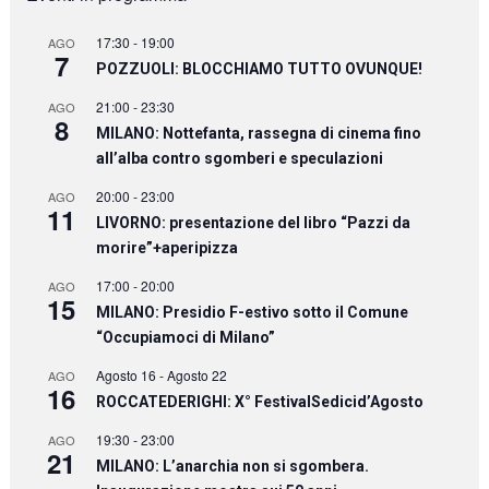
17:30
-
19:00
AGO
7
POZZUOLI: BLOCCHIAMO TUTTO OVUNQUE!
21:00
-
23:30
AGO
8
MILANO: Nottefanta, rassegna di cinema fino
all’alba contro sgomberi e speculazioni
20:00
-
23:00
AGO
11
LIVORNO: presentazione del libro “Pazzi da
morire”+aperipizza
17:00
-
20:00
AGO
15
MILANO: Presidio F-estivo sotto il Comune
“Occupiamoci di Milano”
Agosto 16
-
Agosto 22
AGO
16
ROCCATEDERIGHI: X° FestivalSedicid’Agosto
19:30
-
23:00
AGO
21
MILANO: L’anarchia non si sgombera.