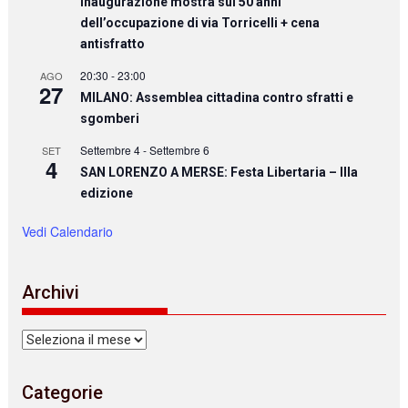
Inaugurazione mostra sui 50 anni
dell’occupazione di via Torricelli + cena
antisfratto
20:30
-
23:00
AGO
27
MILANO: Assemblea cittadina contro sfratti e
sgomberi
Settembre 4
-
Settembre 6
SET
4
SAN LORENZO A MERSE: Festa Libertaria – IIIa
edizione
Vedi Calendario
Archivi
Archivi
Categorie