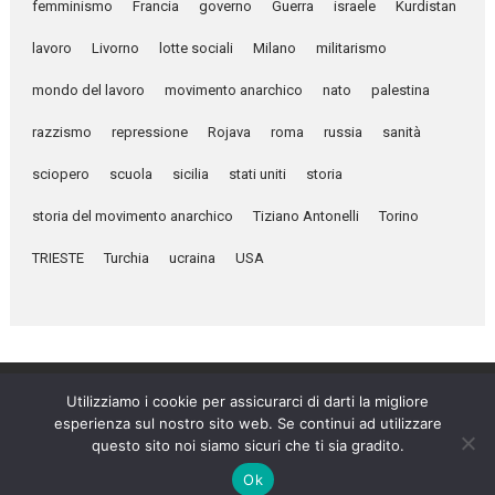
femminismo
Francia
governo
Guerra
israele
Kurdistan
lavoro
Livorno
lotte sociali
Milano
militarismo
mondo del lavoro
movimento anarchico
nato
palestina
razzismo
repressione
Rojava
roma
russia
sanità
sciopero
scuola
sicilia
stati uniti
storia
storia del movimento anarchico
Tiziano Antonelli
Torino
TRIESTE
Turchia
ucraina
USA
Utilizziamo i cookie per assicurarci di darti la migliore
esperienza sul nostro sito web. Se continui ad utilizzare
Umanità Nova © 2026
questo sito noi siamo sicuri che ti sia gradito.
Settimanale anarchico fondato nel 1920 da Errico Malatesta
Ok