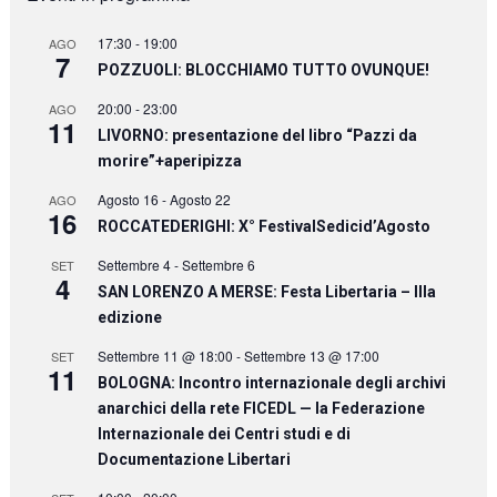
17:30
-
19:00
AGO
7
POZZUOLI: BLOCCHIAMO TUTTO OVUNQUE!
20:00
-
23:00
AGO
11
LIVORNO: presentazione del libro “Pazzi da
morire”+aperipizza
Agosto 16
-
Agosto 22
AGO
16
ROCCATEDERIGHI: X° FestivalSedicid’Agosto
Settembre 4
-
Settembre 6
SET
4
SAN LORENZO A MERSE: Festa Libertaria – IIIa
edizione
Settembre 11 @ 18:00
-
Settembre 13 @ 17:00
SET
11
BOLOGNA: Incontro internazionale degli archivi
anarchici della rete FICEDL — la Federazione
Internazionale dei Centri studi e di
Documentazione Libertari