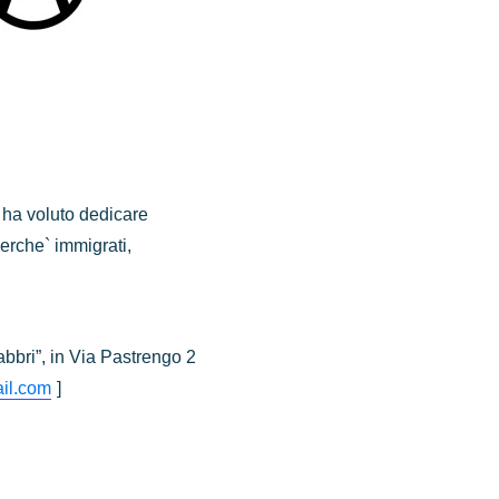
e ha voluto dedicare
erche` immigrati,
Fabbri”, in Via Pastrengo 2
il.com
]