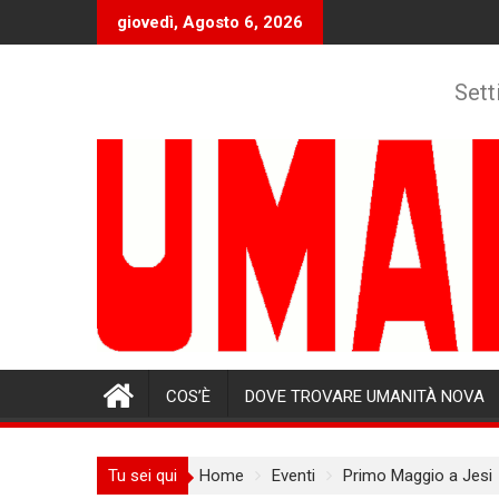
Skip
giovedì, Agosto 6, 2026
to
content
Sett
COS’È
DOVE TROVARE UMANITÀ NOVA
Tu sei qui
Home
Eventi
Primo Maggio a Jesi