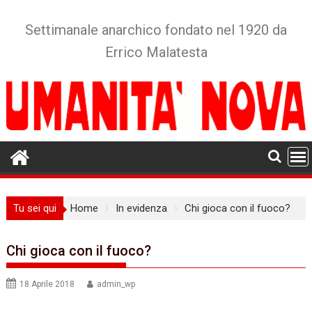
Skip
to
Settimanale anarchico fondato nel 1920 da
content
Errico Malatesta
Tu sei qui
Home
In evidenza
Chi gioca con il fuoco?
Chi gioca con il fuoco?
18 Aprile 2018
admin_wp