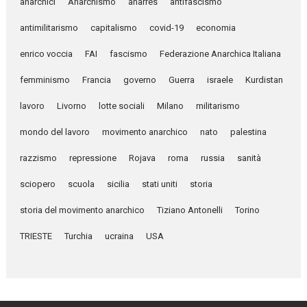
anarchici
Anarchismo
anarres
antifascismo
antimilitarismo
capitalismo
covid-19
economia
enrico voccia
FAI
fascismo
Federazione Anarchica Italiana
femminismo
Francia
governo
Guerra
israele
Kurdistan
lavoro
Livorno
lotte sociali
Milano
militarismo
mondo del lavoro
movimento anarchico
nato
palestina
razzismo
repressione
Rojava
roma
russia
sanità
sciopero
scuola
sicilia
stati uniti
storia
storia del movimento anarchico
Tiziano Antonelli
Torino
TRIESTE
Turchia
ucraina
USA