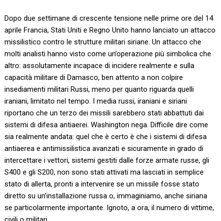
Dopo due settimane di crescente tensione nelle prime ore del 14
aprile Francia, Stati Uniti e Regno Unito hanno lanciato un attacco
missilistico contro le strutture militari siriane. Un attacco che
molti analisti hanno visto come un’operazione più simbolica che
altro: assolutamente incapace di incidere realmente e sulla
capacità militare di Damasco, ben attento a non colpire
insediamenti militari Russi, meno per quanto riguarda quelli
iraniani, limitato nel tempo. I media russi, iraniani e siriani
riportano che un terzo dei missili sarebbero stati abbattuti dai
sistemi di difesa antiaerei. Washington nega. Difficile dire come
sia realmente andata: quel che è certo è che i sistemi di difesa
antiaerea e antimissilistica avanzati e sicuramente in grado di
intercettare i vettori, sistemi gestiti dalle forze armate russe, gli
S400 e gli S200, non sono stati attivati ma lasciati in semplice
stato di allerta, pronti a intervenire se un missile fosse stato
diretto su un’installazione russa o, immaginiamo, anche siriana
se particolarmente importante. Ignoto, a ora, il numero di vittime,
civili o militari.