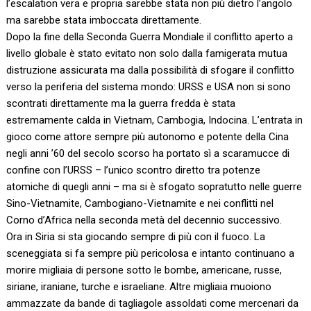
l’escalation vera e propria sarebbe stata non più dietro l’angolo
ma sarebbe stata imboccata direttamente.
Dopo la fine della Seconda Guerra Mondiale il conflitto aperto a
livello globale è stato evitato non solo dalla famigerata mutua
distruzione assicurata ma dalla possibilità di sfogare il conflitto
verso la periferia del sistema mondo: URSS e USA non si sono
scontrati direttamente ma la guerra fredda è stata
estremamente calda in Vietnam, Cambogia, Indocina. L’entrata in
gioco come attore sempre più autonomo e potente della Cina
negli anni ’60 del secolo scorso ha portato sì a scaramucce di
confine con l’URSS – l’unico scontro diretto tra potenze
atomiche di quegli anni – ma si è sfogato sopratutto nelle guerre
Sino-Vietnamite, Cambogiano-Vietnamite e nei conflitti nel
Corno d’Africa nella seconda metà del decennio successivo.
Ora in Siria si sta giocando sempre di più con il fuoco. La
sceneggiata si fa sempre più pericolosa e intanto continuano a
morire migliaia di persone sotto le bombe, americane, russe,
siriane, iraniane, turche e israeliane. Altre migliaia muoiono
ammazzate da bande di tagliagole assoldati come mercenari da