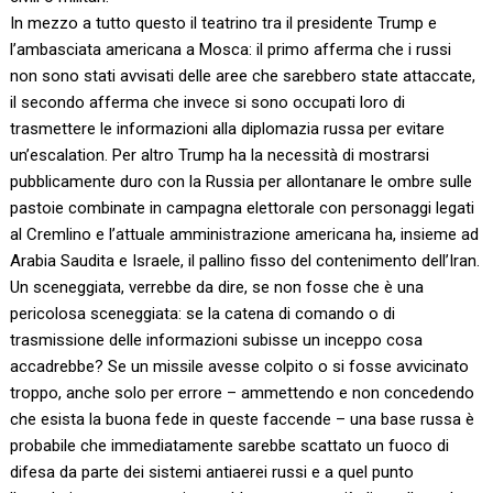
In mezzo a tutto questo il teatrino tra il presidente Trump e
l’ambasciata americana a Mosca: il primo afferma che i russi
non sono stati avvisati delle aree che sarebbero state attaccate,
il secondo afferma che invece si sono occupati loro di
trasmettere le informazioni alla diplomazia russa per evitare
un’escalation. Per altro Trump ha la necessità di mostrarsi
pubblicamente duro con la Russia per allontanare le ombre sulle
pastoie combinate in campagna elettorale con personaggi legati
al Cremlino e l’attuale amministrazione americana ha, insieme ad
Arabia Saudita e Israele, il pallino fisso del contenimento dell’Iran.
Un sceneggiata, verrebbe da dire, se non fosse che è una
pericolosa sceneggiata: se la catena di comando o di
trasmissione delle informazioni subisse un inceppo cosa
accadrebbe? Se un missile avesse colpito o si fosse avvicinato
troppo, anche solo per errore – ammettendo e non concedendo
che esista la buona fede in queste faccende – una base russa è
probabile che immediatamente sarebbe scattato un fuoco di
difesa da parte dei sistemi antiaerei russi e a quel punto