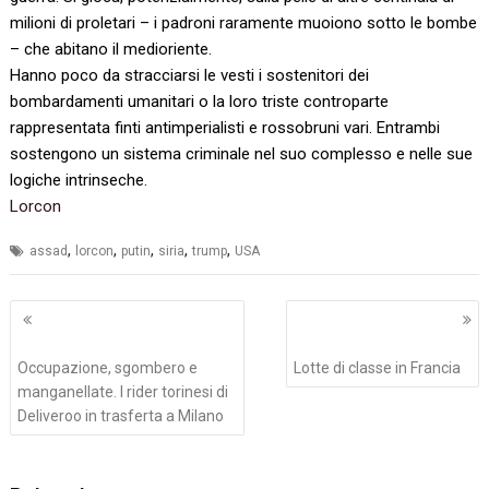
milioni di proletari – i padroni raramente muoiono sotto le bombe
– che abitano il medioriente.
Hanno poco da stracciarsi le vesti i sostenitori dei
bombardamenti umanitari o la loro triste controparte
rappresentata finti antimperialisti e rossobruni vari. Entrambi
sostengono un sistema criminale nel suo complesso e nelle sue
logiche intrinseche.
Lorcon
,
,
,
,
,
assad
lorcon
putin
siria
trump
USA
Navigazione
articoli
Occupazione, sgombero e
Lotte di classe in Francia
manganellate. I rider torinesi di
Deliveroo in trasferta a Milano