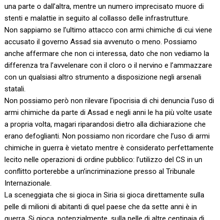
una parte o dall’altra, mentre un numero imprecisato muore di
stenti e malattie in seguito al collasso delle infrastrutture.
Non sappiamo se l’ultimo attacco con armi chimiche di cui viene
accusato il governo Assad sia avvenuto o meno. Possiamo
anche affermare che non ci interessa, dato che non vediamo la
differenza tra l’avvelenare con il cloro o il nervino e l’ammazzare
con un qualsiasi altro strumento a disposizione negli arsenali
statali.
Non possiamo però non rilevare l’ipocrisia di chi denuncia l’uso di
armi chimiche da parte di Assad e negli anni le ha più volte usate
a propria volta, magari riparandosi dietro alla dichiarazione che
erano defoglianti. Non possiamo non ricordare che l’uso di armi
chimiche in guerra è vietato mentre è considerato perfettamente
lecito nelle operazioni di ordine pubblico: l’utilizzo del CS in un
conflitto porterebbe a un’incriminazione presso al Tribunale
Internazionale.
La sceneggiata che si gioca in Siria si gioca direttamente sulla
pelle di milioni di abitanti di quel paese che da sette anni è in
guerra. Si gioca, potenzialmente, sulla pelle di altre centinaia di