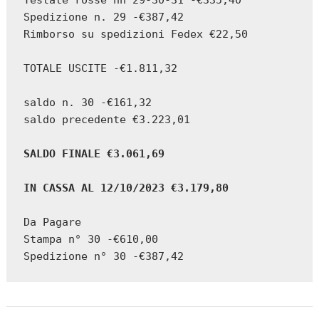
Testate rosse nn 29-30-31 -€335,40

Spedizione n. 29 -€387,42

Rimborso su spedizioni Fedex €22,50

TOTALE USCITE -€1.811,32

saldo n. 30 -€161,32

saldo precedente €3.223,01

SALDO FINALE €3.061,69
IN CASSA AL 12/10/2023 €3.179,80
Da Pagare

Stampa n° 30 -€610,00

Spedizione n° 30 -€387,42