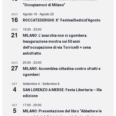
“Occupiamoci di Milano”
Agosto 16
-
Agosto 22
AGO
16
ROCCATEDERIGHI: X° FestivalSedicid’Agosto
19:30
-
23:00
AGO
21
MILANO: L’anarchia non si sgombera.
Inaugurazione mostra sui 50 anni
dell’occupazione di via Torricelli + cena
antisfratto
20:30
-
23:00
AGO
27
MILANO: Assemblea cittadina contro sfratti e
sgomberi
Settembre 4
-
Settembre 6
SET
4
SAN LORENZO A MERSE: Festa Libertaria – IIIa
edizione
17:00
-
20:00
SET
5
MILANO: Presentazione del libro “Abbattere le