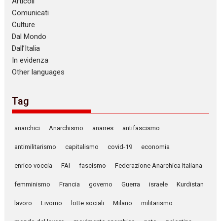
Articoli
Comunicati
Culture
Dal Mondo
Dall’Italia
In evidenza
Other languages
Tag
anarchici
Anarchismo
anarres
antifascismo
antimilitarismo
capitalismo
covid-19
economia
enrico voccia
FAI
fascismo
Federazione Anarchica Italiana
femminismo
Francia
governo
Guerra
israele
Kurdistan
lavoro
Livorno
lotte sociali
Milano
militarismo