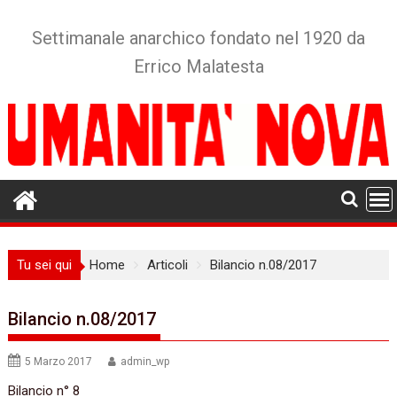
Skip
to
Settimanale anarchico fondato nel 1920 da
content
Errico Malatesta
Tu sei qui
Home
Articoli
Bilancio n.08/2017
Bilancio n.08/2017
5 Marzo 2017
admin_wp
Bilancio n°‭ ‬8‭