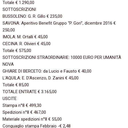
Totale‭ ‬€‭ ‬1.290,00‭
SOTTOSCRIZIONI‭ ‬
BUSSOLENO:‭ ‬G.‭ ‬R.‭ ‬Gillo‭ ‬€‭ ‬235,00‭
SAVONA:‭ ‬Aperitivo Benefit Gruppo‭ “‬P.‭ ‬Gori‭”‬,‭ ‬dicembre‭ ‬2016‭ ‬€‭
‬250,00‭
IMOLA:‭ ‬M.‭ ‬Ortalli‭ ‬€‭ ‬45,00‭
CECINA:‭ ‬R.‭ ‬Olivieri‭ ‬€‭ ‬45,00‭
Totale‭ ‬€‭ ‬575,00‭
SOTTOSCRIZIONI STRAORDINARIE:‭ ‬10000‭ ‬EURO PER UMANITÀ
NOVA‭ ‬
GHIARE DI BERCETO:‭ ‬da Lucio e Fausto‭ ‬€‭ ‬40,00‭
L’AQUILA:‭ ‬E.‭ ‬D’Ascenzo,‭ ‬D.‭ ‬Zanini‭ ‬€‭ ‬45,00‭
Totale‭ ‬€‭ ‬85,00‭
TOTALE ENTRATE‭ ‬€‭ ‬3.165,00‭
USCITE‭
Stampa n°8‭ ‬€‭ ‬499,30‭
Spedizioni n°8‭ ‬€‭ ‬467,00‭
Materiale spedizioni n°8‭ ‬€‭ ‬55,00‭
Conguaglio stampa Febbraio‭ ‬-€‭ ‬2,48‭