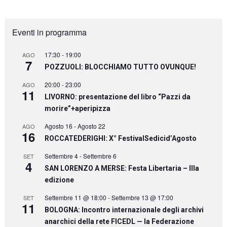
Eventi in programma
17:30
-
19:00
AGO
7
POZZUOLI: BLOCCHIAMO TUTTO OVUNQUE!
20:00
-
23:00
AGO
11
LIVORNO: presentazione del libro “Pazzi da
morire”+aperipizza
Agosto 16
-
Agosto 22
AGO
16
ROCCATEDERIGHI: X° FestivalSedicid’Agosto
Settembre 4
-
Settembre 6
SET
4
SAN LORENZO A MERSE: Festa Libertaria – IIIa
edizione
Settembre 11 @ 18:00
-
Settembre 13 @ 17:00
SET
11
BOLOGNA: Incontro internazionale degli archivi
anarchici della rete FICEDL — la Federazione