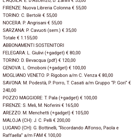
L’AQUILA:‭ ‬E.‭ ‬D’Ascenzo,‭ ‬D.‭ ‬Zanini‭ ‬€‭ ‬55,00‭
FIRENZE:‭ ‬Nuova Libreria Colonna‭ ‬€‭ ‬55,00‭
TORINO:‭ ‬C.‭ ‬Bertolè‭ ‬€‭ ‬55,00‭
NOCERA:‭ ‬P.‭ ‬Angrisani‭ ‬€‭ ‬55,00‭
SARZANA:‭ ‬P.‭ ‬Cavuoti‭ (‬sem.‭) ‬€‭ ‬35,00
Totale‭ ‬€‭ ‬1.155,00‭
ABBONAMENTI SOSTENITORI‭ ‬
FELEGARA:‭ ‬L.‭ ‬Giulivi‭ (‬+gadget‭) ‬€‭ ‬80,00‭
TORINO:‭ ‬D.‭ ‬Bevacqua‭ (‬pdf‭) ‬€‭ ‬120,00‭
GENOVA:‭ ‬L.‭ ‬Omoboni‭ (‬+gadget‭) ‬€‭ ‬100,00‭
MOGLIANO VENETO:‭ ‬P.‭ ‬Rigobon a/m C.‭ ‬Venza‭ ‬€‭ ‬80,00‭
SAVONA:‭ ‬M.‭ ‬Podestà,‭ ‬P.‭ ‬Porro,‭ ‬T.‭ ‬Casati a/m Gruppo‭ “‬P.‭ ‬Gori‭” ‬€‭
‬240,00‭
POZZO MAGGIORE:‭ ‬T.‭ ‬Pala‭ (‬+gadget‭) ‬€‭ ‬100,00‭
FIRENZE:‭ ‬S.‭ ‬Meli,‭ ‬M.‭ ‬Noferini‭ ‬€‭ ‬165,00‭
AREZZO:‭ ‬M.‭ ‬Menchetti‭ (‬+gadget‭) ‬€‭ ‬105,00‭
MALOJA‭ (‬CH‭)‬:‭ ‬J.‭ ‬C.‭ ‬Pelli‭ ‬€‭ ‬200,00‭
LUGANO‭ (‬CH‭)‬:‭ ‬G.‭ ‬Bottinelli,‭ “‬Ricordando Alfonso,‭ ‬Paola e
Raffaella‭” ‬a/m FAM‭ ‬€‭ ‬100,00