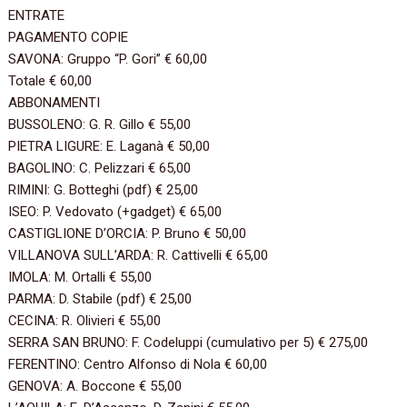
ENTRATE‭
PAGAMENTO COPIE‭
SAVONA:‭ ‬Gruppo‭ “‬P.‭ ‬Gori‭” ‬€‭ ‬60,00‭
Totale‭ ‬€‭ ‬60,00‭
ABBONAMENTI‭
BUSSOLENO:‭ ‬G.‭ ‬R.‭ ‬Gillo‭ ‬€‭ ‬55,00‭
PIETRA LIGURE:‭ ‬E.‭ ‬Laganà‭ ‬€‭ ‬50,00‭
BAGOLINO:‭ ‬C.‭ ‬Pelizzari‭ ‬€‭ ‬65,00‭
RIMINI:‭ ‬G.‭ ‬Botteghi‭ (‬pdf‭) ‬€‭ ‬25,00‭
ISEO:‭ ‬P.‭ ‬Vedovato‭ (‬+gadget‭) ‬€‭ ‬65,00‭
CASTIGLIONE D’ORCIA:‭ ‬P.‭ ‬Bruno‭ ‬€‭ ‬50,00‭
VILLANOVA SULL’ARDA:‭ ‬R.‭ ‬Cattivelli‭ ‬€‭ ‬65,00‭
IMOLA:‭ ‬M.‭ ‬Ortalli‭ ‬€‭ ‬55,00‭
PARMA:‭ ‬D.‭ ‬Stabile‭ (‬pdf‭) ‬€‭ ‬25,00‭
CECINA:‭ ‬R.‭ ‬Olivieri‭ ‬€‭ ‬55,00‭
SERRA SAN BRUNO:‭ ‬F.‭ ‬Codeluppi‭ (‬cumulativo per‭ ‬5‭) ‬€‭ ‬275,00‭
FERENTINO:‭ ‬Centro Alfonso di Nola‭ ‬€‭ ‬60,00‭
GENOVA:‭ ‬A.‭ ‬Boccone‭ ‬€‭ ‬55,00‭