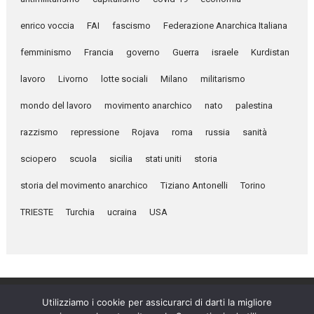
enrico voccia
FAI
fascismo
Federazione Anarchica Italiana
femminismo
Francia
governo
Guerra
israele
Kurdistan
lavoro
Livorno
lotte sociali
Milano
militarismo
mondo del lavoro
movimento anarchico
nato
palestina
razzismo
repressione
Rojava
roma
russia
sanità
sciopero
scuola
sicilia
stati uniti
storia
storia del movimento anarchico
Tiziano Antonelli
Torino
TRIESTE
Turchia
ucraina
USA
Utilizziamo i cookie per assicurarci di darti la migliore