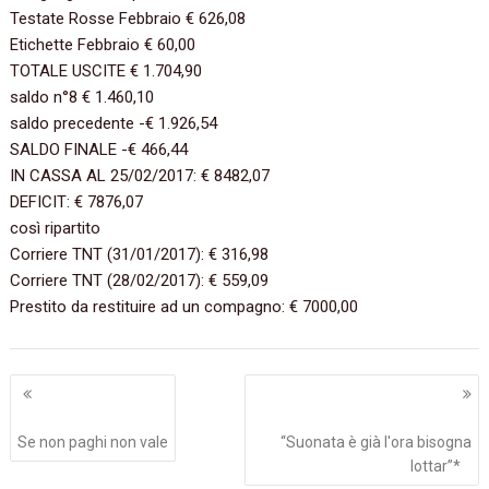
Testate Rosse Febbraio‭ ‬€‭ ‬626,08‭
Etichette Febbraio‭ ‬€‭ ‬60,00‭
TOTALE USCITE‭ ‬€‭ ‬1.704,90‭ ‬
saldo n°8‭ ‬€‭ ‬1.460,10‭
saldo precedente‭ ‬-€‭ ‬1.926,54‭
SALDO FINALE‭ ‬-€‭ ‬466,44‭ ‬
IN CASSA AL‭ ‬25/02/2017:‭ ‬€‭ ‬8482,07‭
DEFICIT:‭ ‬€‭ ‬7876,07‭ ‬
così ripartito‭
Corriere TNT‭ (‬31/01/2017‭)‬:‭ ‬€‭ ‬316,98‭
Corriere TNT‭ (‬28/02/2017‭)‬:‭ ‬€‭ ‬559,09‭
Prestito da restituire ad un compagno:‭ ‬€‭ ‬7000,00‭
Navigazione
articoli
Se non paghi non vale
“‬Suonata è già l'ora bisogna
lottar‭”*